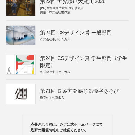
第22回 世界絵画大賞展 2026
[PR]
世界絵画大賞展 実行委員会
共催：株式会社世界堂
第24回 CSデザイン賞 一般部門
株式会社中川ケミカル
第24回 CSデザイン賞 学生部門《学生
限定》
株式会社中川ケミカル
第71回 喜多方発感じる漢字あそび
漢字のまち喜多方
応募される際は、必ず公式ホームページにて
最新の開催情報をご確認ください。