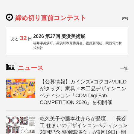
締め切り直前コンテスト
[PR]
2026 第37回 美浜美術展
32
あと
日
福井県美浜町、美浜町教育委員会、福井新聞社、関西電力株
式会社
ニュース
一覧
【公募情報】カインズ×コクヨ×VUILD
がタッグ、家具・木工品デザインコン
ペティション「CDM Digi Fab
COMPETITION 2026」を初開催
乾久美子や藤本壮介らが登壇、「長谷
工 住まいのデザインコンペティション
20回記念 特別講演会」が8月19日に開