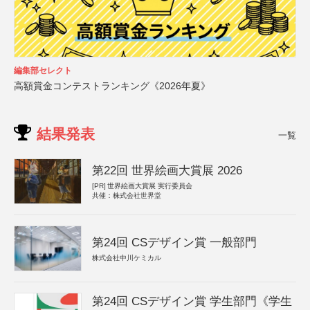
編集部セレクト
高額賞金コンテストランキング《2026年夏》
結果発表
一覧
第22回 世界絵画大賞展 2026
[PR]
世界絵画大賞展 実行委員会
共催：株式会社世界堂
第24回 CSデザイン賞 一般部門
株式会社中川ケミカル
第24回 CSデザイン賞 学生部門《学生