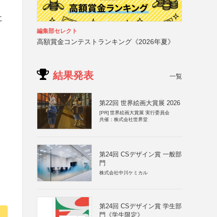
に
編集部セレクト
高額賞金コンテストランキング《2026年夏》
結果発表
一覧
第22回 世界絵画大賞展 2026
[PR]
世界絵画大賞展 実行委員会
共催：株式会社世界堂
第24回 CSデザイン賞 一般部
門
株式会社中川ケミカル
第24回 CSデザイン賞 学生部
門《学生限定》