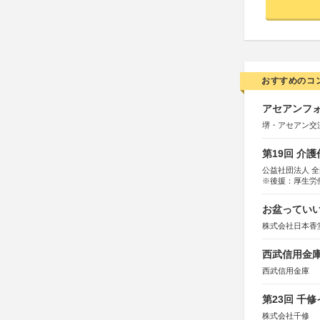
おすすめのコ
アセアンフォ
堺・アセアン交
第19回 介
公益社団法人 
※後援：厚生労
お盆っていい
株式会社日本香
西武信用金庫
西武信用金庫
第23回 千
株式会社千修