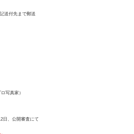
記送付先まで郵送
プロ写真家）
月12日、公開審査にて