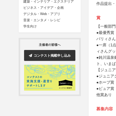
建築・インテリア・エクステリア
作品提出・
ビジネス・アイデア・企画
デジタル・Web・アプリ
賞
音楽・エンタメ・レシピ
【一般部門
学生向け
●最優秀賞
バリィさん
●一席（1
主催者の皆様へ
ィさんグッ
コンテスト掲載申し込み
●鈍川温泉
ト、いまば
【ジュニア
●ジュニア
●ホープ賞
●ピュア賞
他賞あり
募集内容