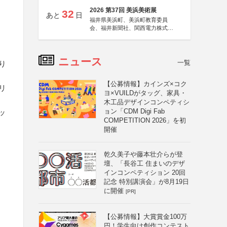
2026 第37回 美浜美術展
32
あと
日
福井県美浜町、美浜町教育委員
会、福井新聞社、関西電力株式会
社
ニュース
一覧
り
【公募情報】カインズ×コク
リ
ヨ×VUILDがタッグ、家具・
木工品デザインコンペティシ
ョン「CDM Digi Fab
ッ
COMPETITION 2026」を初
開催
乾久美子や藤本壮介らが登
壇、「長谷工 住まいのデザ
インコンペティション 20回
記念 特別講演会」が8月19日
に開催
[PR]
【公募情報】大賞賞金100万
円！学生向け創作コンテスト