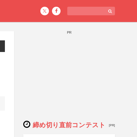
PR
締め切り直前コンテスト
[PR]