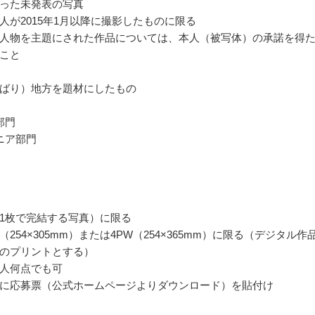
った未発表の写真
人が2015年1月以降に撮影したものに限る
人物を主題にされた作品については、本人（被写体）の承諾を得
こと
ばり）地方を題材にしたもの
部門
ニア部門
1枚で完結する写真）に限る
254×305mm）または4PW（254×365mm）に限る（デジタル作
のプリントとする）
人何点でも可
に応募票（公式ホームページよりダウンロード）を貼付け