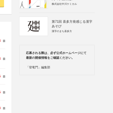
株式会社中川ケミカル
第71回 喜多方発感じる漢字
あそび
漢字のまち喜多方
3
日
応募される際は、必ず公式ホームページにて
最新の開催情報をご確認ください。
3
日
「登竜門」編集部
5
日
5
日
8
日