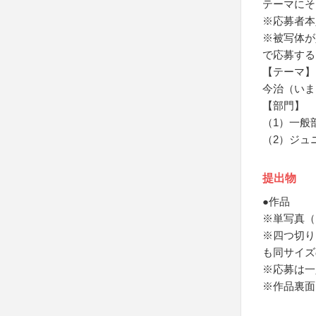
テーマにそ
※応募者本
※被写体が
で応募する
【テーマ】
今治（いま
【部門】
（1）一般
（2）ジュ
提出物
●作品
※単写真（
※四つ切り（
も同サイズ
※応募は一
※作品裏面