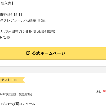
 搬入先】
野路6-15-11
津クレアホール 活動室 TR係
人 びわ湖芸術文化財団 地域創造部
23-7146
公式ホームページ
ンテスト
[PR]
6
あと
OMPO美術財団、読売新聞社
ツバチの一枚画コンクール