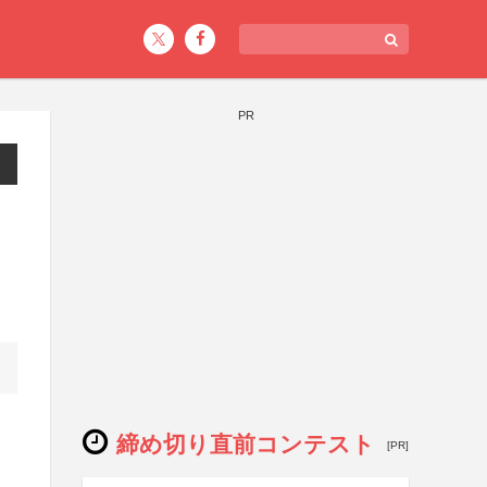
PR
締め切り直前コンテスト
[PR]