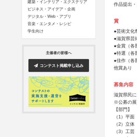
建築・インテリア・エクステリア
作品提出・
ビジネス・アイデア・企画
デジタル・Web・アプリ
賞
音楽・エンタメ・レシピ
●芸術文化
学生向け
●滋賀県芸
●金賞（各
●特選（各
主催者の皆様へ
●佳作（各
コンテスト掲載申し込み
他賞あり
募集内容
滋賀県民に
※公募の展
【部門】
（1）平面
（2）立体
（3）工芸