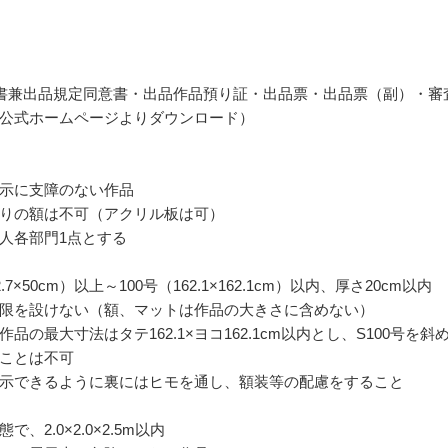
書兼出品規定同意書・出品作品預り証・出品票・出品票（副）・審
公式ホームページよりダウンロード）
示に支障のない作品
りの額は不可（アクリル板は可）
人各部門1点とする
.7×50cm）以上～100号（162.1×162.1cm）以内、厚さ20cm以内
限を設けない（額、マットは作品の大きさに含めない）
品の最大寸法はタテ162.1×ヨコ162.1cm以内とし、S100号を斜
ことは不可
示できるように裏にはヒモを通し、額装等の配慮をすること
で、2.0×2.0×2.5m以内