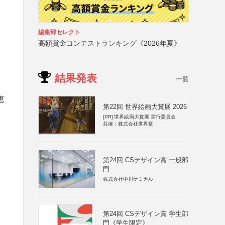
編集部セレクト
高額賞金コンテストランキング《2026年夏》
結果発表
一覧
恵
第22回 世界絵画大賞展 2026
[PR]
世界絵画大賞展 実行委員会
共催：株式会社世界堂
第24回 CSデザイン賞 一般部
門
株式会社中川ケミカル
第24回 CSデザイン賞 学生部
門《学生限定》