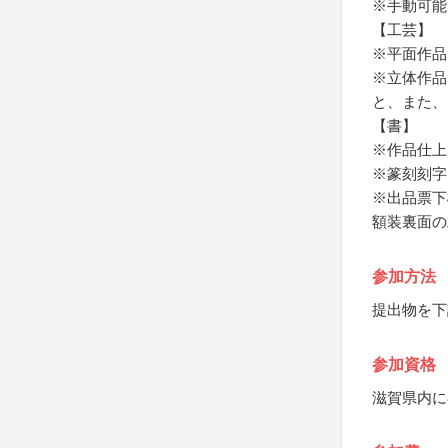
※手動可能
【工芸】
※平面作品
※立体作品
と、また、
【書】
※作品仕上
※篆刻刻字
※出品票下
額装裏面の
参加方法
提出物を下
参加資格
滋賀県内に