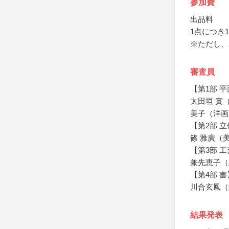
参加費
出品料
1点につき1
※ただし、
審査員
【第1部 
太田垣 實
美子（洋画
【第2部 
篠 雅廣（
【第3部 
兼先恵子（
【第4部 書
川合玄鳳（
結果発表