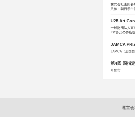
株式会社山田養
共催：朝日学生
U25 Art Con
一般財団法人東
｢すみだの夢応
すみだ五彩の芸
JAMCA P
JAMCA（全
第4回 国指
草加市
運営会