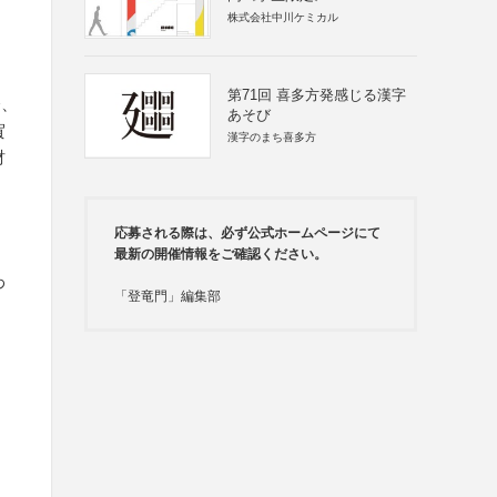
株式会社中川ケミカル
第71回 喜多方発感じる漢字
会、
あそび
賀
漢字のまち喜多方
財
応募される際は、必ず公式ホームページにて
最新の開催情報をご確認ください。
わ
「登竜門」編集部