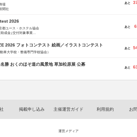
3
あと
蜂場
新聞社
test 2026
6
あと
京都ユース・ホステル協会
援助成金｣交付対象事業
術祭 連携企画
RIZE 2026 フォトコンテスト 絵画／イラストコンテスト
5
あと
国自動車大学校・整備専門学校協会）
定名勝 おくのほそ道の風景地 草加松原展 公募
6
あと
社
掲載申し込み
主催運営ガイド
利用規約
お
運営メディア