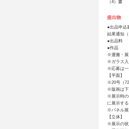
（4）書
提出物
●出品申込
結果通知（
●出品料
●作品
※運搬・展
※ガラス入
※応募は一
【平面】
※20号（72
※版画は下
※展示時の作
に展示する
※パネル展
【立体】
※展示の状態