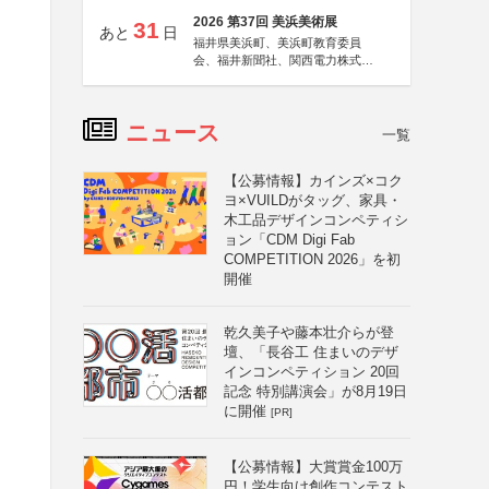
2026 第37回 美浜美術展
31
あと
日
福井県美浜町、美浜町教育委員
会、福井新聞社、関西電力株式会
社
ニュース
一覧
【公募情報】カインズ×コク
ヨ×VUILDがタッグ、家具・
木工品デザインコンペティシ
ョン「CDM Digi Fab
COMPETITION 2026」を初
開催
乾久美子や藤本壮介らが登
壇、「長谷工 住まいのデザ
インコンペティション 20回
記念 特別講演会」が8月19日
に開催
[PR]
【公募情報】大賞賞金100万
円！学生向け創作コンテスト