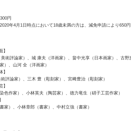
300円
2020年4月1日時点において18歳未満の方は、減免申請により650円
平面】
（美術評論家）、城 康夫（洋画家）、畠中光享（日本画家）、古野
家）、山河 全（洋画家）
立体】
美術評論家）、三木 豊（彫刻家）、宮﨑豊治（彫刻家）
工芸】
染色作家）、小林英夫（陶芸家）、德力竜生（硝子工芸作家）
】
書家）、小林章郎（書家）、中村立強（書家）