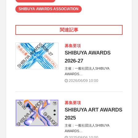
SHIBUYA AWARDS ASSOCIATION
関連記事
募集要項
SHIBUYA AWARDS
2026-27
主催：一般社団法人SHIBUYA
AWARDS
共催：SHIBUYA AWARDS 2026実行
2026/06/09 10:00
委員会
※共催・後援等は決定次第、公式ホー
ムページにて発表
募集要項
SHIBUYA ART AWARDS
2025
主催：一般社団法人SHIBUYA
AWARDS
共催：渋谷区、SHIBUYA AWARDS
2025/08/06 10:00