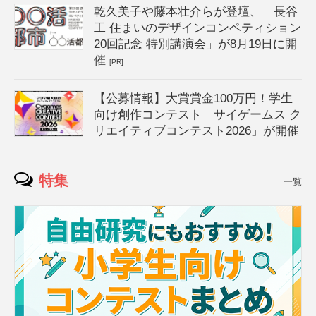
乾久美子や藤本壮介らが登壇、「長谷
工 住まいのデザインコンペティション
20回記念 特別講演会」が8月19日に開
催
[PR]
【公募情報】大賞賞金100万円！学生
向け創作コンテスト「サイゲームス ク
リエイティブコンテスト2026」が開催
特集
一覧