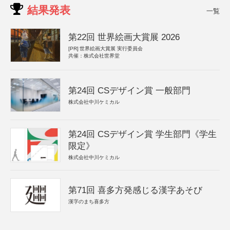
結果発表
一覧
第22回 世界絵画大賞展 2026
[PR]
世界絵画大賞展 実行委員会
共催：株式会社世界堂
第24回 CSデザイン賞 一般部門
株式会社中川ケミカル
第24回 CSデザイン賞 学生部門《学生
限定》
株式会社中川ケミカル
第71回 喜多方発感じる漢字あそび
漢字のまち喜多方