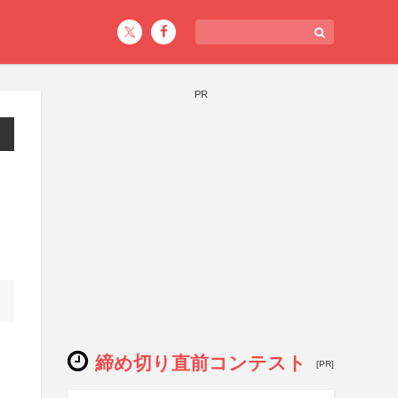
PR
締め切り直前コンテスト
[PR]