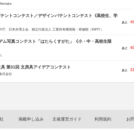
emake
 パテントコンテスト／デザインパテントコンテスト《高校生、学
4
あと
許庁、日本弁理士会、独立行政法人 工業所有権情報・研修館（INPIT）
イデム写真コンテスト「はたらくすがた」《小・中・高校生限
4
あと
ム
具 第31回 文房具アイデアコンテスト
3
あと
株式会社
社
掲載申し込み
主催運営ガイド
利用規約
お