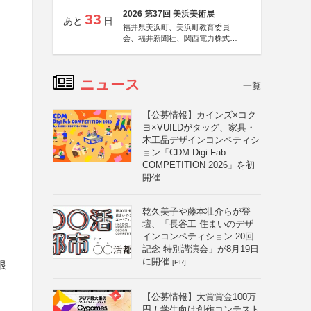
2026 第37回 美浜美術展
33
あと
日
福井県美浜町、美浜町教育委員
会、福井新聞社、関西電力株式会
社
ニュース
一覧
【公募情報】カインズ×コク
ヨ×VUILDがタッグ、家具・
木工品デザインコンペティシ
ョン「CDM Digi Fab
COMPETITION 2026」を初
開催
乾久美子や藤本壮介らが登
壇、「長谷工 住まいのデザ
インコンペティション 20回
記念 特別講演会」が8月19日
に開催
[PR]
限
【公募情報】大賞賞金100万
円！学生向け創作コンテスト