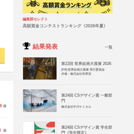
編集部セレクト
高額賞金コンテストランキング《2026年夏》
結果発表
一覧
第22回 世界絵画大賞展 2026
[PR]
世界絵画大賞展 実行委員会
共催：株式会社世界堂
第24回 CSデザイン賞 一般部
門
6
日
株式会社中川ケミカル
第24回 CSデザイン賞 学生部
8
日
門《学生限定》