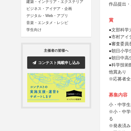
建築・インテリア・エクステリア
作品提出・
ビジネス・アイデア・企画
デジタル・Web・アプリ
賞
音楽・エンタメ・レシピ
●文部科学
学生向け
●市村アイ
●審査委員
●朝日小学
主催者の皆様へ
●朝日中高
コンテスト掲載申し込み
●科学技術
他賞あり
※応募者全
募集内容
小・中学生
※小・中学
る
※発表済み