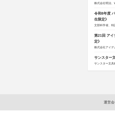
株式会社明治、W
令和8年度
生限定》
文部科学省、特
第21回 ア
定》
株式会社アイデ
サンスター文
サンスター文具
運営会