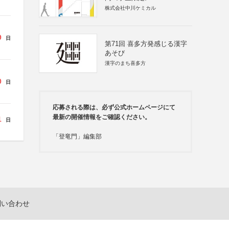
株式会社中川ケミカル
9
日
第71回 喜多方発感じる漢字
あそび
漢字のまち喜多方
0
日
応募される際は、必ず公式ホームページにて
最新の開催情報をご確認ください。
1
日
「登竜門」編集部
問い合わせ