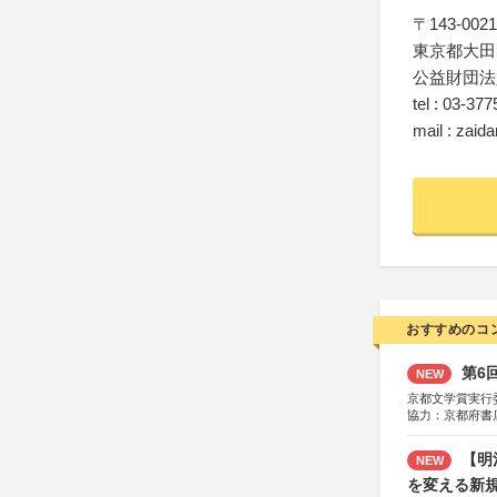
〒143-0021
東京都大田区
公益財団法
tel : 03-37
mail : zai
おすすめのコ
第6
NEW
京都文学賞実行
協力：京都府書
社、集英社、小
研究所、双葉社
【明
NEW
を変える新