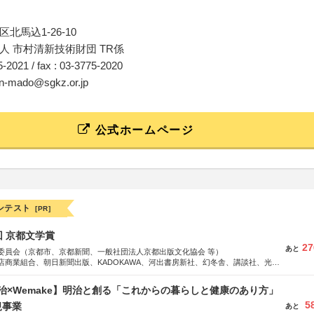
北馬込1-26-10
人 市村清新技術財団 TR係
75-2021 / fax : 03-3775-2020
dan-mado@sgkz.or.jp
公式ホームページ
ンテスト
[PR]
回 京都文学賞
27
あと
委員会（京都市、京都新聞、一般社団法人京都出版文化協会 等）
店商業組合、朝日新聞出版、KADOKAWA、河出書房新社、幻冬舎、講談社、光文
学館、祥伝社、新潮社、淡交社、ちいさいミシマ社、徳間書店、早川書房、PHP
、文藝春秋、ポプラ社、毎日新聞出版
治×Wemake】明治と創る「これからの暮らしと健康のあり方」
5
規事業
あと