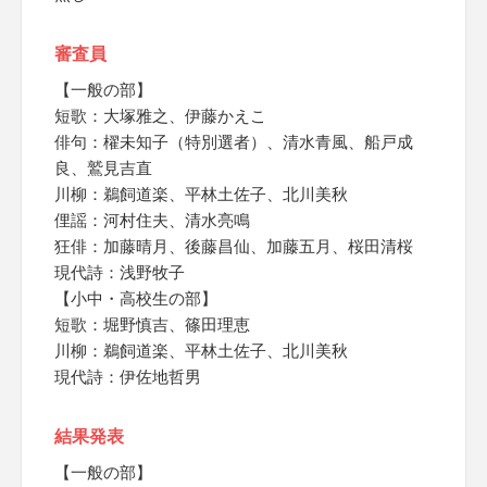
審査員
【一般の部】
短歌：大塚雅之、伊藤かえこ
俳句：櫂未知子（特別選者）、清水青風、船戸成
良、鷲見吉直
川柳：鵜飼道楽、平林土佐子、北川美秋
俚謡：河村住夫、清水亮鳴
狂俳：加藤晴月、後藤昌仙、加藤五月、桜田清桜
現代詩：浅野牧子
【小中・高校生の部】
短歌：堀野慎吉、篠田理恵
川柳：鵜飼道楽、平林土佐子、北川美秋
現代詩：伊佐地哲男
結果発表
【一般の部】