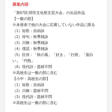
募集内容
「第67回 関市文化祭文芸大会」の出品作品
【一般の部】
※未発表で他の大会に応募していない作品に限る
（1）短歌：自由詠
（2）俳句：秋季雑詠
（3）川柳：秋季雑詠
（4）俚謡：秋季雑詠
（5）狂俳：「秋の風」「好き」「行燈」「面白
い」「円熟」
（6）現代詩：題材不問
※高校生は一般の部に含む
【小中・高校生の部】
（1）短歌：自由詠
（2）川柳：題材不問
（3）現代詩：題材不問
※高校生は一般の部に含む