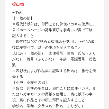
提出物
●作品
【一般の部】
※現代詩以外は、部門ごとに郵便ハガキを使用し、
公式ホームページの募集要項を参考に楷書で正確に
記入すること
※現代詩は400字詰め原稿用紙を使用し、作品の最
後に左寄せで、以下の事項を記入すること
現代詩（一般の部）・郵便番号・住所・氏名（ふり
がな）・雅号（ふりがな）・年齢・電話番号・総枚
数
※表彰状および作品集に記載する氏名は、雅号を優
先する
【小中・高校生の部】
※短歌・川柳の場合は、部門ごとに郵便ハガキ、ま
たはハガキサイズの用紙を使用し、表に以下の事
項、裏に作品とその頭に部門を記入すること
学校名・学年・クラス名・氏名（ふりがな）