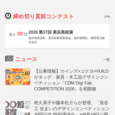
締め切り直前コンテスト
[PR]
2026 第37回 美浜美術展
30
あと
日
福井県美浜町、美浜町教育委員会、福井新聞社、関西電力株
式会社
ニュース
一覧
【公募情報】カインズ×コクヨ×VUILD
がタッグ、家具・木工品デザインコン
ペティション「CDM Digi Fab
COMPETITION 2026」を初開催
乾久美子や藤本壮介らが登壇、「長谷
工 住まいのデザインコンペティション
20回記念 特別講演会」が8月19日に開