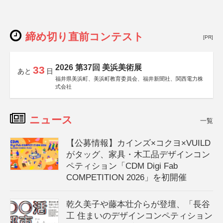
締め切り直前コンテスト
[PR]
2026 第37回 美浜美術展
33
あと
日
福井県美浜町、美浜町教育委員会、福井新聞社、関西電力株
式会社
ニュース
一覧
【公募情報】カインズ×コクヨ×VUILD
がタッグ、家具・木工品デザインコン
ペティション「CDM Digi Fab
COMPETITION 2026」を初開催
乾久美子や藤本壮介らが登壇、「長谷
工 住まいのデザインコンペティション