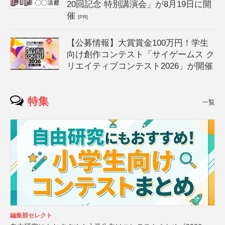
20回記念 特別講演会」が8月19日に開
催
[PR]
【公募情報】大賞賞金100万円！学生
向け創作コンテスト「サイゲームス ク
リエイティブコンテスト2026」が開催
特集
一覧
編集部セレクト