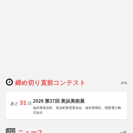
締め切り直前コンテスト
[PR]
2026 第37回 美浜美術展
31
あと
日
福井県美浜町、美浜町教育委員会、福井新聞社、関西電力株
式会社
ニュース
一覧