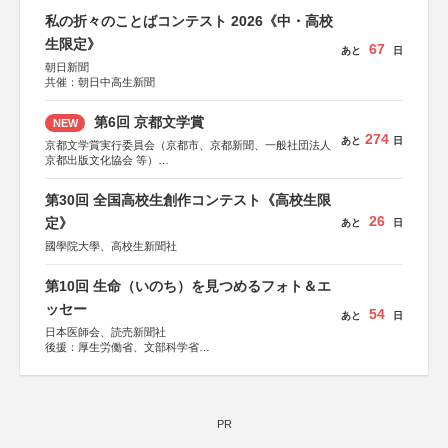
私の折々のことばコンテスト 2026《中・高校
生限定》
67
あと
日
朝日新聞
共催：朝日中高生新聞
第6回 京都文学賞
NEW
274
あと
日
京都文学賞実行委員会（京都市、京都新聞、一般社団法人
京都出版文化協会 等）
協力：京都府書店商業組合、朝日新聞出版、
KADOKAWA、河出書房新社、幻冬舎、講談社、光文社、
第30回 全国高校生創作コンテスト《高校生限
集英社、小学館、祥伝社、新潮社、淡交社、ちいさいミシ
26
マ社、徳間書店、早川書房、PHP研究所、双葉社、文藝春
定》
あと
日
秋、ポプラ社、毎日新聞出版
國學院大學、高校生新聞社
第10回 生命（いのち）を見つめるフォト＆エ
ッセー
54
あと
日
日本医師会、読売新聞社
後援：厚生労働省、文部科学省
協賛：東京海上日動火災保険株式会社、東京海上日動あん
しん生命保険株式会社
PR