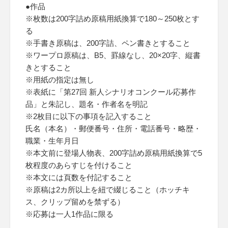
●作品
※枚数は200字詰め原稿用紙換算で180～250枚とす
る
※手書き原稿は、200字詰、ペン書きとすること
※ワープロ原稿は、B5、罫線なし、20×20字、縦書
きとすること
※用紙の指定は無し
※表紙に「第27回 新人シナリオコンクール応募作
品」と朱記し、題名・作者名を明記
※2枚目に以下の事項を記入すること
氏名（本名）・郵便番号・住所・電話番号・略歴・
職業・生年月日
※本文前に登場人物表、200字詰め原稿用紙換算で5
枚程度のあらすじを付けること
※本文には頁数を付記すること
※原稿は2カ所以上を紐で綴じること（ホッチキ
ス、クリップ留めを禁ずる）
※応募は一人1作品に限る