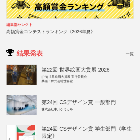
編集部セレクト
高額賞金コンテストランキング《2026年夏》
結果発表
一覧
第22回 世界絵画大賞展 2026
[PR]
世界絵画大賞展 実行委員会
共催：株式会社世界堂
第24回 CSデザイン賞 一般部門
株式会社中川ケミカル
第24回 CSデザイン賞 学生部門《学生
限定》