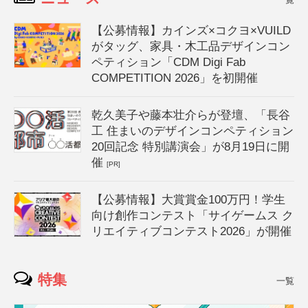
【公募情報】カインズ×コクヨ×VUILD
がタッグ、家具・木工品デザインコン
ペティション「CDM Digi Fab
COMPETITION 2026」を初開催
乾久美子や藤本壮介らが登壇、「長谷
工 住まいのデザインコンペティション
20回記念 特別講演会」が8月19日に開
催
[PR]
【公募情報】大賞賞金100万円！学生
向け創作コンテスト「サイゲームス ク
リエイティブコンテスト2026」が開催
特集
一覧