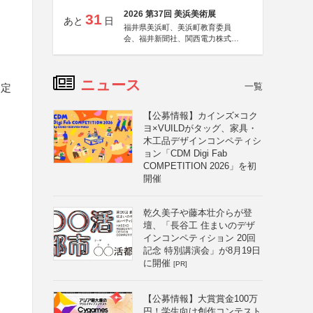
2026 第37回 美浜美術展
31
あと
日
福井県美浜町、美浜町教育委員
会、福井新聞社、関西電力株式会
社
ニュース
一覧
途定
【公募情報】カインズ×コク
ヨ×VUILDがタッグ、家具・
木工品デザインコンペティシ
ョン「CDM Digi Fab
COMPETITION 2026」を初
開催
乾久美子や藤本壮介らが登
壇、「長谷工 住まいのデザ
インコンペティション 20回
記念 特別講演会」が8月19日
に開催
[PR]
【公募情報】大賞賞金100万
円！学生向け創作コンテスト