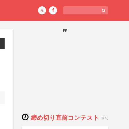
PR
締め切り直前コンテスト
[PR]