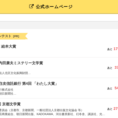
公式ホームページ
ンテスト
[PR]
ボ 絵本大賞
17
あと
区内田康夫ミステリー文学賞
3
あと
法人北区文化振興財団
法人内田康夫財団
実業之日本社
住友信託銀行 第4回 「わたし大賞」
5
あと
行株式会社
朝日新聞社
株式会社
回 京都文学賞
27
あと
委員会（京都市、京都新聞、一般社団法人京都出版文化協会 等）
店商業組合、朝日新聞出版、KADOKAWA、河出書房新社、幻冬舎、講談社、光文