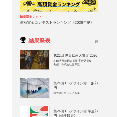
編集部セレクト
高額賞金コンテストランキング《2026年夏》
結果発表
た
一覧
第22回 世界絵画大賞展 2026
[PR]
世界絵画大賞展 実行委員会
共催：株式会社世界堂
第24回 CSデザイン賞 一般部
門
株式会社中川ケミカル
第24回 CSデザイン賞 学生部
門《学生限定》