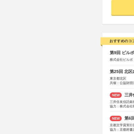
おすすめのコ
第9回 ビル
株式会社ビルボ
第25回 北
東京都北区
共催：公益財団
協力：一般財団
協賛：株式会社
三井
NEW
三井住友信託銀
協力：株式会社
後援：日本郵便
第6
NEW
京都文学賞実行
協力：京都府書