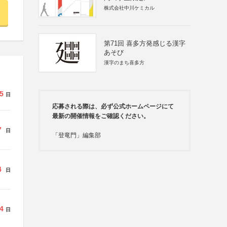
株式会社中川ケミカル
第71回 喜多方発感じる漢字
あそび
漢字のまち喜多方
5
日
応募される際は、必ず公式ホームページにて
最新の開催情報をご確認ください。
7
日
「登竜門」編集部
4
日
4
日