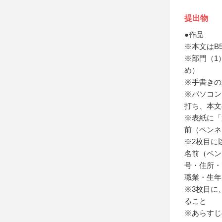
提出物
●作品
※本文はB
※部門（1）
め）
※手書きの
※パソコン
打ち、本文
※表紙に「
前（ペンネ
※2枚目に
名前（ペン
号・住所・
職業・生年
※3枚目に
ること
※あらすじ