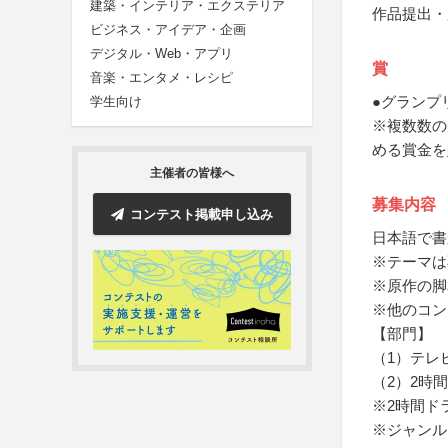
建築・インテリア・エクステリア
作品提出・
ビジネス・アイデア・企画
デジタル・Web・アプリ
賞
音楽・エンタメ・レシピ
●グランプ
学生向け
※複数数の
める賞金を
主催者の皆様へ
募集内容
コンテスト掲載申し込み
日本語で書
※テーマは
※原作の脚
※他のコン
【部門】
（1）テレ
（2）2時
※2時間ド
※ジャンル