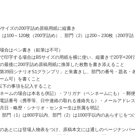
5サイズの200字詰め原稿用紙に縦書き
は100～120枚（200字詰め）、部門（2）は200～230枚（200字詰
場合はペン書き（鉛筆は不可）
で印字する場合はB5サイズの用紙を横に使い、縦書きで20字×20
の最後に200字詰め原稿用紙に換算した枚数を書き添えること
第39回シナリオS1グランプリ」と朱書きし、部門の番号・題名・
ーム可）を書くこと
以下の事項を記入すること
ネームの場合は本名も併記）・フリガナ（ペンネームにも）・郵
電話番号（携帯等、日中連絡の取れる連絡先も）・メールアドレ
月日・略歴・シナリオ・センター生は所属を明記
、部門（1）は800字以内、部門（2）は1000字以内のあらすじをつ
のあとには登場人物表をつけ、原稿本文には通しのページナンバ