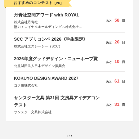
おすすめのコンテスト
[PR]
丹青社空間アワード with ROYAL
58
あと
日
株式会社丹青社
協力：ロイヤルホールディングス株式会社
運営協力：株式会社JDN
SCC アプリコンペ 2026《学生限定》
26
あと
日
株式会社エスシーシー（SCC）
2026年度グッドデザイン・ニューホープ賞
10
あと
日
公益財団法人日本デザイン振興会
KOKUYO DESIGN AWARD 2027
61
あと
日
コクヨ株式会社
サンスター文具 第31回 文房具アイデアコン
31
テスト
あと
日
サンスター文具株式会社
PR