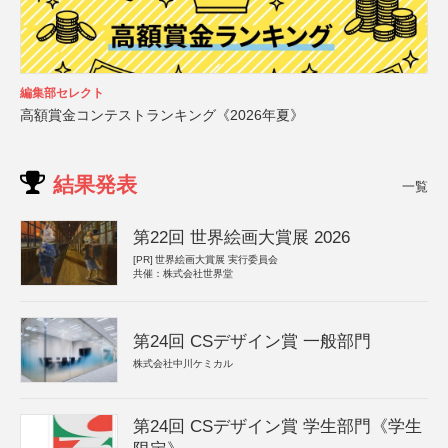
編集部セレクト
高額賞金コンテストランキング《2026年夏》
結果発表
一覧
第22回 世界絵画大賞展 2026
[PR]
世界絵画大賞展 実行委員会
共催：株式会社世界堂
第24回 CSデザイン賞 一般部門
株式会社中川ケミカル
第24回 CSデザイン賞 学生部門《学生