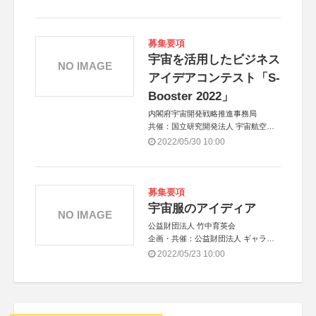
募集要項
宇宙を活用したビジネス
NO IMAGE
アイデアコンテスト「S-
Booster 2022」
内閣府宇宙開発戦略推進事務局
共催：国立研究開発法人 宇宙航空研
究開発機構（JAXA）、国立研究開発
2022/05/30 10:00
法人 新エネルギー・産業技術総合開
発機構（NEDO）
アジア共催：タイ地理情報・宇宙技術
開発機関（GISTDA）
募集要項
宇宙服のアイディア
NO IMAGE
公益財団法人 竹中育英会
企画・共催：公益財団法人 ギャラリ
ー エー クワッド
2022/05/23 10:00