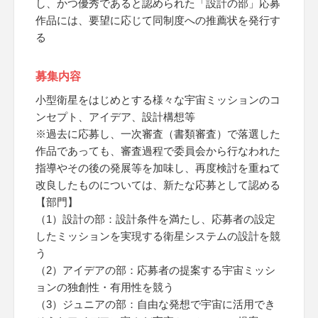
し、かつ優秀であると認められた「設計の部」応募
作品には、要望に応じて同制度への推薦状を発行す
る
募集内容
小型衛星をはじめとする様々な宇宙ミッションのコ
ンセプト、アイデア、設計構想等
※過去に応募し、一次審査（書類審査）で落選した
作品であっても、審査過程で委員会から行なわれた
指導やその後の発展等を加味し、再度検討を重ねて
改良したものについては、新たな応募として認める
【部門】
（1）設計の部：設計条件を満たし、応募者の設定
したミッションを実現する衛星システムの設計を競
う
（2）アイデアの部：応募者の提案する宇宙ミッシ
ョンの独創性・有用性を競う
（3）ジュニアの部：自由な発想で宇宙に活用でき