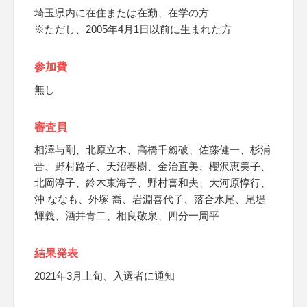
埼玉県内に在住または在勤、在学の方
※ただし、2005年4月1日以前に生まれた方
参加費
無し
審査員
相澤与剛、北原立木、高橋千劔破、佐藤健一、杉浦
晋、野村路子、天沼春樹、金治直美、櫻沢恵美子、
北岡淳子、鈴木東海子、野村喜和夫、大河原惇行、
沖 ななも、外塚 喬、岩淵喜代子、落合水尾、尾堤
輝義、酒井青二、相良敬泉、四分一周平
結果発表
2021年3月上旬、入選者に通知