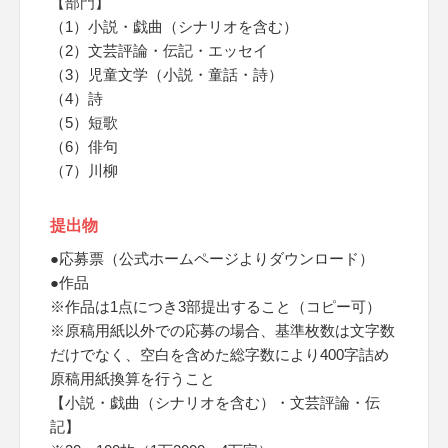
【部門】
（1）小説・戯曲（シナリオを含む）
（2）文芸評論・伝記・エッセイ
（3）児童文学（小説・童話・詩）
（4）詩
（5）短歌
（6）俳句
（7）川柳
提出物
●応募票（公式ホームページよりダウンロード）
●作品
※作品は1点につき3部提出すること（コピー可）
※原稿用紙以外での応募の場合、基準枚数は文字数
だけでなく、空白を含めた総字数により400字詰め
原稿用紙換算を行うこと
【小説・戯曲（シナリオを含む）・文芸評論・伝
記】