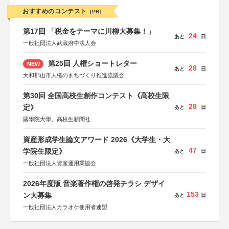
おすすめのコンテスト
[PR]
第17回 「税金をテーマに川柳大募集！」
24
あと
日
一般社団法人武蔵府中法人会
第25回 人権ショートレター
NEW
28
あと
日
大和郡山市人権のまちづくり推進協議会
第30回 全国高校生創作コンテスト《高校生限
28
定》
あと
日
國學院大學、高校生新聞社
資産形成学生論文アワード 2026《大学生・大
47
学院生限定》
あと
日
一般社団法人資産運用業協会
2026年度版 音楽著作権の啓発チラシ デザイ
153
ン大募集
あと
日
一般社団法人カラオケ使用者連盟