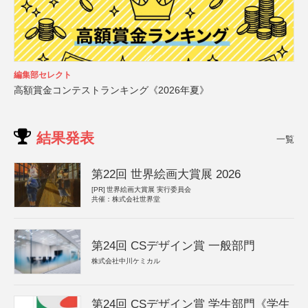
編集部セレクト
高額賞金コンテストランキング《2026年夏》
結果発表
一覧
第22回 世界絵画大賞展 2026
[PR]
世界絵画大賞展 実行委員会
共催：株式会社世界堂
第24回 CSデザイン賞 一般部門
株式会社中川ケミカル
第24回 CSデザイン賞 学生部門《学生