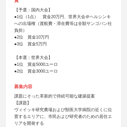
賞
【予選：国内大会】
●1位（1点） 賞金20万円、世界大会＠ヘルシンキ
への出場権（渡航費・滞在費等は全額サンゴバン社
負担）​
●2位 賞金10万円
●3位 賞金5万円
【本選：世界大会】
●1位 賞金5000ユーロ
●2位 賞金3000ユーロ
募集内容
課題にそった革新的で持続可能な建築提案
【課題】
ヴィイッキ研究農場および獣医大学病院の近くに位
置するエリアに、市民および研究者のための居住エ
リアを開発する