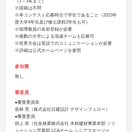
（1～3名まで）
※国籍は不問
※本コンテスト応募時点で学生であること（2023年
度大学4年生及び修士課程2年生も可）
※指導教員の名前登録が必要
※複数の大学による混成チームも応募可
※世界大会は英語でのコミュニケーションが必要
※詳細は公式ホームページを参照
参加費
無し
審査員
●審査委員長
若林 亮（株式会社日建設計​ デザインフェロー）
●審査委員
掛上 恭（住友林業株式会社 木材建材事業本部 ソリ
ューション営業部 LCAチーム シニアマネージャ