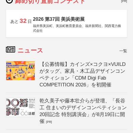
締め切り直前コンテスト
[PR]
2026 第37回 美浜美術展
32
あと
日
福井県美浜町、美浜町教育委員会、福井新聞社、関西電力株
式会社
ニュース
一覧
【公募情報】カインズ×コクヨ×VUILD
がタッグ、家具・木工品デザインコン
ペティション「CDM Digi Fab
COMPETITION 2026」を初開催
乾久美子や藤本壮介らが登壇、「長谷
工 住まいのデザインコンペティション
20回記念 特別講演会」が8月19日に開
催
[PR]