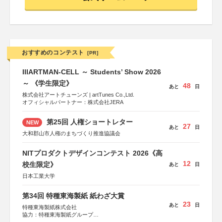
おすすめのコンテスト
[PR]
IIIARTMAN-CELL ～ Students’ Show 2026
～ 《学生限定》
48
あと
日
株式会社アートチューンズ | artTunes Co.,Ltd.
オフィシャルパートナー：株式会社JERA
第25回 人権ショートレター
NEW
27
あと
日
大和郡山市人権のまちづくり推進協議会
NITプロダクトデザインコンテスト 2026《高
12
校生限定》
あと
日
日本工業大学
第34回 特種東海製紙 紙わざ大賞
23
あと
日
特種東海製紙株式会社
協力：特種東海製紙グループ