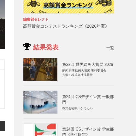
編集部セレクト
高額賞金コンテストランキング《2026年夏》
結果発表
一覧
第22回 世界絵画大賞展 2026
[PR]
世界絵画大賞展 実行委員会
共催：株式会社世界堂
第24回 CSデザイン賞 一般部
門
株式会社中川ケミカル
第24回 CSデザイン賞 学生部
門《学生限定》