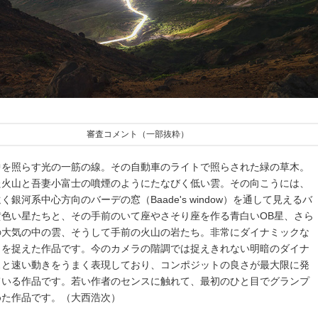
審査コメント（一部抜粋）
中を照らす光の一筋の線。その自動車のライトで照らされた緑の草木。
た火山と吾妻小富士の噴煙のようにたなびく低い雲。その向こうには、
く銀河系中心方向のバーデの窓（Baade's window）を通して見えるバ
黄色い星たちと、その手前のいて座やさそり座を作る青白いOB星、さら
の大気の中の雲、そうして手前の火山の岩たち。非常にダイナミックな
きを捉えた作品です。今のカメラの階調では捉えきれない明暗のダイナ
スと速い動きをうまく表現しており、コンポジットの良さが最大限に発
ている作品です。若い作者のセンスに触れて、最初のひと目でグランプ
めた作品です。（大西浩次）