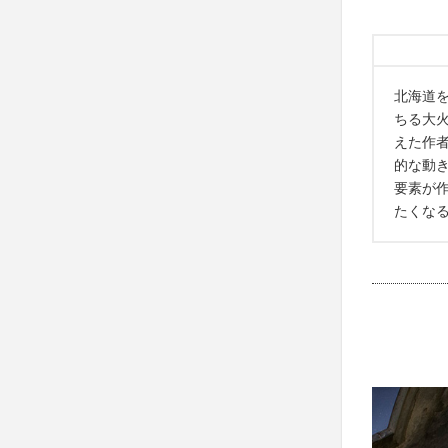
北海道
ちる大
えた作
的な動
要素が
たくな