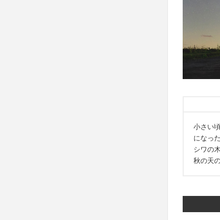
小さい
になっ
シワの
秋の天