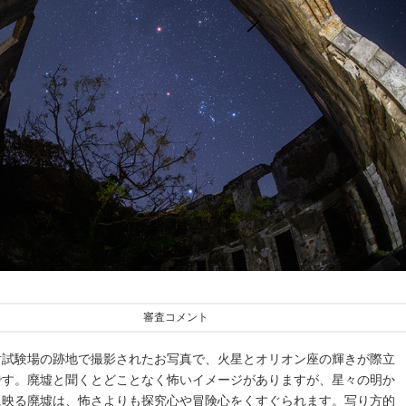
審査コメント
射試験場の跡地で撮影されたお写真で、火星とオリオン座の輝きが際立
です。廃墟と聞くとどことなく怖いイメージがありますが、星々の明か
に映る廃墟は、怖さよりも探究心や冒険心をくすぐられます。写り方的