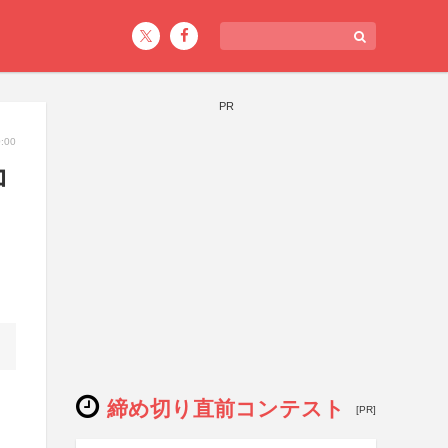
PR
:00
コ
締め切り直前コンテスト
[PR]