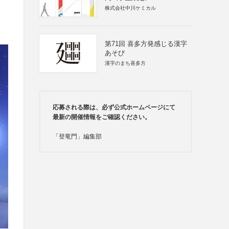
株式会社中川ケミカル
第71回 喜多方発感じる漢字
あそび
漢字のまち喜多方
応募される際は、必ず公式ホームページにて
最新の開催情報をご確認ください。
「登竜門」編集部