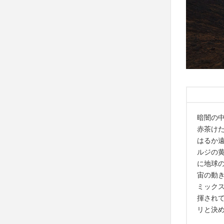
暗闇の
赤茶け
はるか遠
ルジの
に地球
宙の動
ミック
揮され
リと決