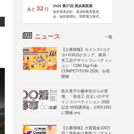
2026 第37回 美浜美術展
32
あと
日
福井県美浜町、美浜町教育委員
会、福井新聞社、関西電力株式会
社
ニュース
一覧
【公募情報】カインズ×コク
ヨ×VUILDがタッグ、家具・
木工品デザインコンペティシ
ョン「CDM Digi Fab
COMPETITION 2026」を初
開催
乾久美子や藤本壮介らが登
壇、「長谷工 住まいのデザ
インコンペティション 20回
記念 特別講演会」が8月19日
に開催
[PR]
【公募情報】大賞賞金100万
円！学生向け創作コンテスト