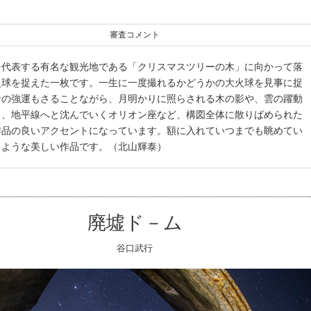
審査コメント
を代表する有名な観光地である「クリスマスツリーの木」に向かって落
火球を捉えた一枚です。一生に一度撮れるかどうかの大火球を見事に捉
者の強運もさることながら、月明かりに照らされる木の影や、雲の躍動
き、地平線へと沈んでいくオリオン座など、構図全体に散りばめられた
作品の良いアクセントになっています。額に入れていつまでも眺めてい
るような美しい作品です。（北山輝泰）
廃墟ド－ム
谷口武行