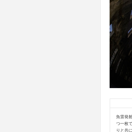
魚雷発
つ一枚
りと共