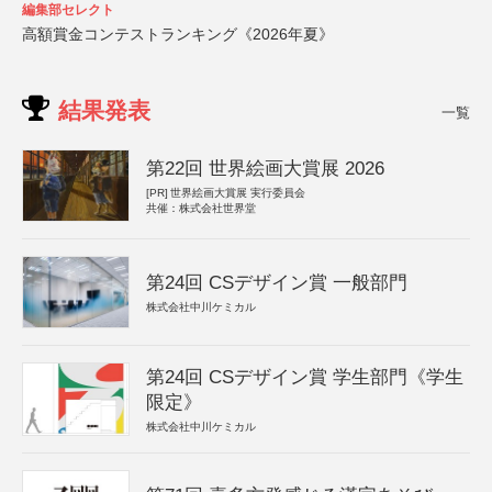
編集部セレクト
高額賞金コンテストランキング《2026年夏》
結果発表
一覧
第22回 世界絵画大賞展 2026
[PR]
世界絵画大賞展 実行委員会
共催：株式会社世界堂
第24回 CSデザイン賞 一般部門
株式会社中川ケミカル
第24回 CSデザイン賞 学生部門《学生
限定》
株式会社中川ケミカル