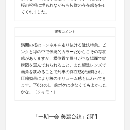
桜の祝福に埋もれながらも抜群の存在感を魅せ
てくれました。
審査コメント
満開の桜のトンネルを走り抜ける近鉄特急。ピ
ンクと緑の中で伝統的カラーだからこその存在
感がありますが、横位置で撮りがちな場面で縦
構図を選んでおられること、また望遠レンズで
画角を狭めることで列車の存在感が強調され、
圧縮効果により桜のボリューム感も伝わってき
ます。下8分の1、前ボケは少なくてもよかった
かな。（クキモト）
「一期一会 美麗台鉄」部門