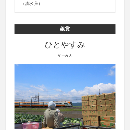
（清水 薫）
銀賞
ひとやすみ
かーみん