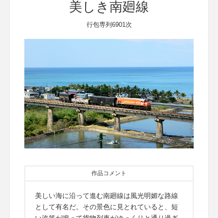
美しき南廻線
行包専列6901次
作品コメント
美しい海に沿って進む南廻線は風光明媚な路線
として有名だ。その景色に見とれていると、短
い汽笛が鳴って貨物列車がゆっくりと通り過ぎ