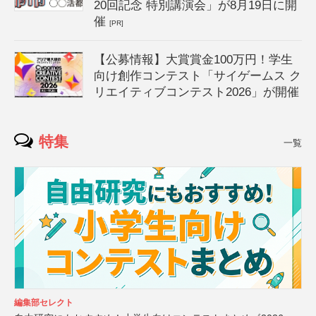
20回記念 特別講演会」が8月19日に開
催
[PR]
【公募情報】大賞賞金100万円！学生
向け創作コンテスト「サイゲームス ク
リエイティブコンテスト2026」が開催
特集
一覧
編集部セレクト