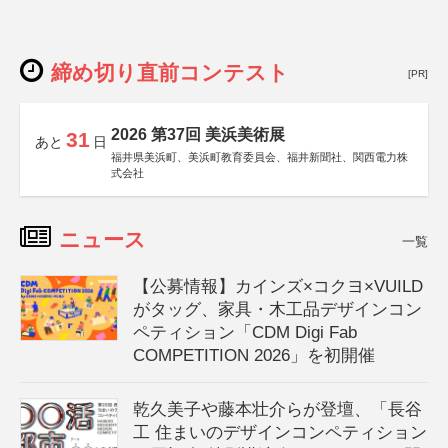
締め切り直前コンテスト
[PR]
2026 第37回 美浜美術展
31
あと
日
福井県美浜町、美浜町教育委員会、福井新聞社、関西電力株
式会社
ニュース
一覧
【公募情報】カインズ×コクヨ×VUILD
がタッグ、家具・木工品デザインコン
ペティション「CDM Digi Fab
COMPETITION 2026」を初開催
乾久美子や藤本壮介らが登壇、「長谷
工 住まいのデザインコンペティション