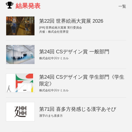
結果発表
一覧
第22回 世界絵画大賞展 2026
[PR]
世界絵画大賞展 実行委員会
共催：株式会社世界堂
第24回 CSデザイン賞 一般部門
株式会社中川ケミカル
第24回 CSデザイン賞 学生部門《学生
限定》
株式会社中川ケミカル
第71回 喜多方発感じる漢字あそび
漢字のまち喜多方