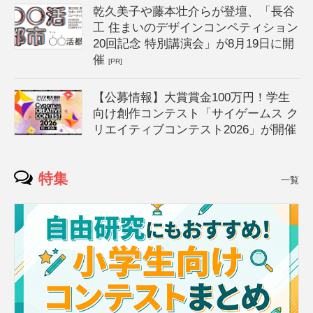
乾久美子や藤本壮介らが登壇、「長谷
工 住まいのデザインコンペティション
20回記念 特別講演会」が8月19日に開
催
[PR]
【公募情報】大賞賞金100万円！学生
向け創作コンテスト「サイゲームス ク
リエイティブコンテスト2026」が開催
特集
一覧