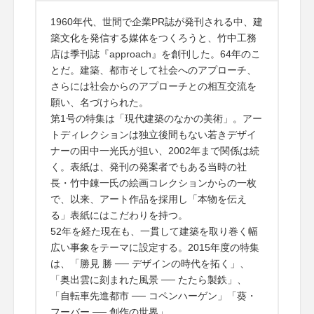
1960年代、世間で企業PR誌が発刊される中、建
築文化を発信する媒体をつくろうと、竹中工務
店は季刊誌『approach』を創刊した。64年のこ
とだ。建築、都市そして社会へのアプローチ、
さらには社会からのアプローチとの相互交流を
願い、名づけられた。
第1号の特集は「現代建築のなかの美術」。アー
トディレクションは独立後間もない若きデザイ
ナーの田中一光氏が担い、2002年まで関係は続
く。表紙は、発刊の発案者でもある当時の社
長・竹中錬一氏の絵画コレクションからの一枚
で、以来、アート作品を採用し「本物を伝え
る」表紙にはこだわりを持つ。
52年を経た現在も、一貫して建築を取り巻く幅
広い事象をテーマに設定する。2015年度の特集
は、「勝見 勝 ── デザインの時代を拓く」、
「奥出雲に刻まれた風景 ── たたら製鉄」、
「自転車先進都市 ── コペンハーゲン」「葵・
フーバー ── 創作の世界」。