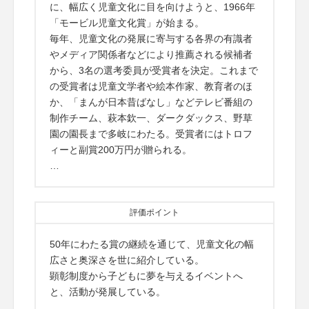
に、幅広く児童文化に目を向けようと、1966年
「モービル児童文化賞」が始まる。
毎年、児童文化の発展に寄与する各界の有識者
やメディア関係者などにより推薦される候補者
から、3名の選考委員が受賞者を決定。これまで
の受賞者は児童文学者や絵本作家、教育者のほ
か、「まんが日本昔ばなし」などテレビ番組の
制作チーム、萩本欽一、ダークダックス、野草
園の園長まで多岐にわたる。受賞者にはトロフ
ィーと副賞200万円が贈られる。
…
評価ポイント
50年にわたる賞の継続を通じて、児童文化の幅
広さと奥深さを世に紹介している。
顕彰制度から子どもに夢を与えるイベントへ
と、活動が発展している。