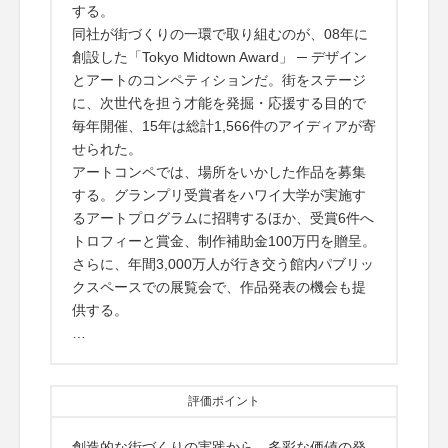
する。
同社が街づくりの一環で取り組むのが、08年に
創設した「Tokyo Midtown Award」 ─ デザイン
とアートのコンペティションだ。街をステージ
に、次世代を担う才能を発掘・応援する目的で
毎年開催、15年は総計1,566件のアイディアが寄
せられた。
アートコンペでは、場所をいかした作品を募集
する。グランプリ受賞者をハワイ大学が実施す
るアートプログラムに招聘するほか、受賞6件へ
トロフィーと賞金、制作補助金100万円を贈呈。
さらに、年間3,000万人が行き交う館内パブリッ
クスペースでの展覧会で、作品発表の機会も提
供する。
…
評価ポイント
創造的な街づくりの実践から、多彩な価値の発