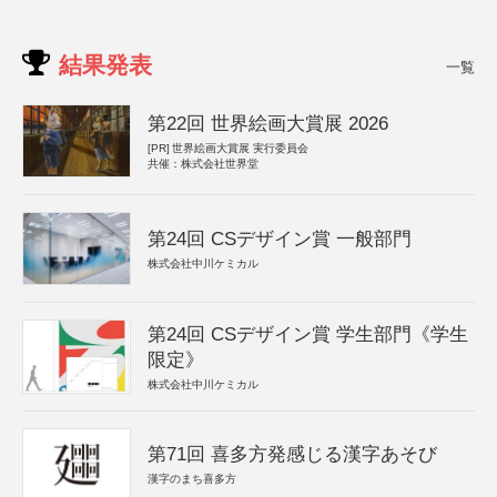
結果発表
一覧
第22回 世界絵画大賞展 2026
[PR]
世界絵画大賞展 実行委員会
共催：株式会社世界堂
第24回 CSデザイン賞 一般部門
株式会社中川ケミカル
第24回 CSデザイン賞 学生部門《学生
限定》
株式会社中川ケミカル
第71回 喜多方発感じる漢字あそび
漢字のまち喜多方