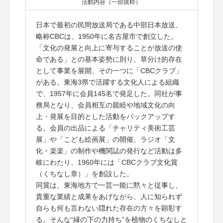
活動内容（一部抜粋）
日本で最初の民間放送局である中部日本放送、
略称CBCは、1950年に名古屋市で創立した。
「文化の発展と向上に寄与することが放送の使
命である」との基本姿勢に則り、草分け的存在
として事業を展開、その一つに「CBCクラブ」
がある。東海3県で活躍する文化人による組織
で、1957年に会員145名で発足した。同社が事
務局となり、会員相互の親睦や地域文化の向
上・発展を目的とした活動をバックアップす
る。会員の出品による「チャリティ美術工芸
展」や「こども絵画展」の開催、ラジオ「文
化・楽楽」の制作や機関誌の発行など活動は多
岐にわたり、1960年には「CBCクラブ文化賞
（くちなし章）」を創設した。
同賞は、東海地方で一芸一能に黙々と従事し、
貴重な業績と成果をあげながら、人に知られず
自らも何も言わない隠れた存在の方々を顕彰す
る。そんな“縁の下の力持ち”を植物のくちなしと