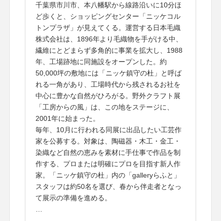
千葉県市川市、本八幡駅から線路沿いに10分ほ
ど歩くと、ショッピングセンター「ニッケコル
トンプラザ」が見えてくる。運営する日本毛織
株式会社は、1896年より毛織物を手がける中、
繊維にとどまらず多角的に事業を拡大し、1988
年、工場跡地に同施設をオープンした。約
50,000坪の敷地には「ニッケ鎮守の杜」と呼ば
れる一角があり、工場時代から残されるお社を
中心に豊かな自然がひろがる。野外クラフト展
「工房からの風」は、この地をステージに、
2001年に始まった。
毎年、10月に行われる同展に出品したい工芸作
家を公募する。対象は、陶磁器・木工・金工・
染織など自然の恵みを素材に手仕事で作品を制
作する、プロまたは明確にプロを目指す新人作
家。「ニッケ鎮守の杜」内の「galleryらふと」
スタッフは約50名を選び、春から伴走者となっ
て展示の準備を進める。
…