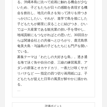
る。沖縄本島に比べて絵画に触れる機会が少な
いため、子どもたちが日々の感動を表現する機
会を創出し、地元の良さを知って誇りを持つき
っかけにしたい。それが、進学で島を後にした
子どもたちが郷里に戻ることに結びつき、ひい
ては一大産業である観光業の担い手を増やし、
地域貢献にもつながればとの思いだ。30回目か
らは関連会社との共催へとひろがり、鹿児島県
奄美大島・与論島の子どもたちにも門戸を開い
ている。
募集テーマは「わたしの大好きな島」。透き通
る海で泳ぐ魚や自分の姿、三線の練習風景、ア
ダンの群落とオカヤドカリ、一夜だけ咲くサガ
リバナなど ── 指定の四つ切り画用紙には、子
どもたちが捉えた日常の風景が鮮やかに描かれ
る。
…
評価ポイント