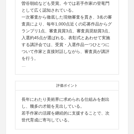
曽谷朝絵なども受賞。今では若手作家の登竜門
として広く認知されている。
一次審査から徹底した現物審査を貫き、3名の審
査員により、毎年1,000点近くの応募作品からグ
ランプリ1点、審査員賞3点、審査員奨励賞3点、
入選約45点が選ばれる。表彰式とあわせて実施
する講評会では、受賞・入選作品一つひとつに
ついて作家と直接対話しながら、審査員が講評
を行う。
…
評価ポイント
長年にわたり美術界に求められる仕組みを創出
し、幾多の才能を見出している。
若手作家の活躍を継続的に支援することで、次
世代育成に寄与している。