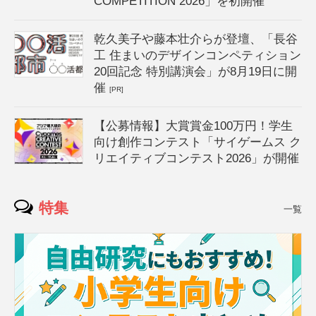
COMPETITION 2026」を初開催
乾久美子や藤本壮介らが登壇、「長谷
工 住まいのデザインコンペティション
20回記念 特別講演会」が8月19日に開
催
[PR]
【公募情報】大賞賞金100万円！学生
向け創作コンテスト「サイゲームス ク
リエイティブコンテスト2026」が開催
特集
一覧