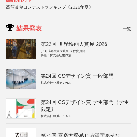
編集部セレクト
高額賞金コンテストランキング《2026年夏》
結果発表
一覧
第22回 世界絵画大賞展 2026
[PR]
世界絵画大賞展 実行委員会
共催：株式会社世界堂
第24回 CSデザイン賞 一般部門
株式会社中川ケミカル
第24回 CSデザイン賞 学生部門《学生
限定》
株式会社中川ケミカル
第71回 喜多方発感じる漢字あそび