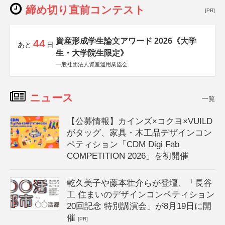
締め切り直前コンテスト
[PR]
資産形成学生論文アワード 2026《大学
44
あと
日
生・大学院生限定》
一般社団法人資産運用業協会
ニュース
一覧
【公募情報】カインズ×コクヨ×VUILD
がタッグ、家具・木工品デザインコン
ペティション「CDM Digi Fab
COMPETITION 2026」を初開催
乾久美子や藤本壮介らが登壇、「長谷
工 住まいのデザインコンペティション
20回記念 特別講演会」が8月19日に開
催
[PR]