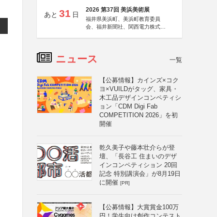
2026 第37回 美浜美術展
31
あと
日
福井県美浜町、美浜町教育委員
会、福井新聞社、関西電力株式会
社
ニュース
一覧
【公募情報】カインズ×コク
ヨ×VUILDがタッグ、家具・
木工品デザインコンペティシ
ョン「CDM Digi Fab
COMPETITION 2026」を初
開催
乾久美子や藤本壮介らが登
壇、「長谷工 住まいのデザ
インコンペティション 20回
記念 特別講演会」が8月19日
に開催
[PR]
【公募情報】大賞賞金100万
円！学生向け創作コンテスト