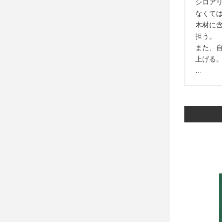
シロア
なくて
木材に
担う。
また、
上げる
…