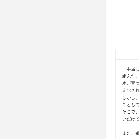
「本当
組んだ
木が育
定化さ
しかし
ことも
そこで
いだけ
また、