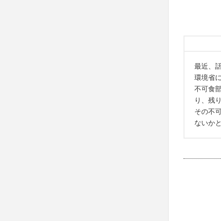
最近、
環境省に
不可食部
り、残
その不
ないか