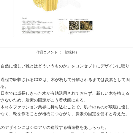
作品コメント（一部抜粋）
に自然に優しい靴とはどういうものか」をコンセプトにデザインに取り
。
つ過程で吸収されるCO2は、木が朽ちて分解されるまでは炭素として固
れる。
、日本では成長しきった木が有効活用されておらず、新しい木を植える
できないため、炭素の固定がこう着状態にある。
、木材をファッション業界に持ち込むことで、肌そのものが環境に優し
でなく、靴を作ることが植樹につながり、炭素の固定を促すと考えた。
靴のデザインにはシロアリの建設する構造物をあしらった。