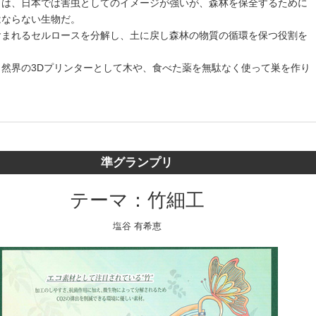
リは、日本では害虫としてのイメージが強いが、森林を保全するために
はならない生物だ。
含まれるセルロースを分解し、土に戻し森林の物質の循環を保つ役割を
自然界の3Dプリンターとして木や、食べた薬を無駄なく使って巣を作り
。
準グランプリ
テーマ：竹細工
塩谷 有希恵