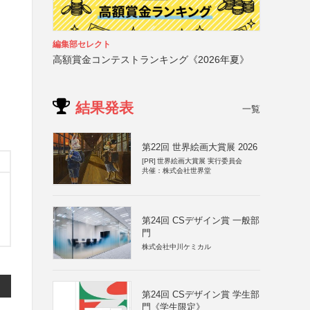
編集部セレクト
高額賞金コンテストランキング《2026年夏》
結果発表
一覧
第22回 世界絵画大賞展 2026
[PR]
世界絵画大賞展 実行委員会
共催：株式会社世界堂
第24回 CSデザイン賞 一般部
門
株式会社中川ケミカル
第24回 CSデザイン賞 学生部
門《学生限定》