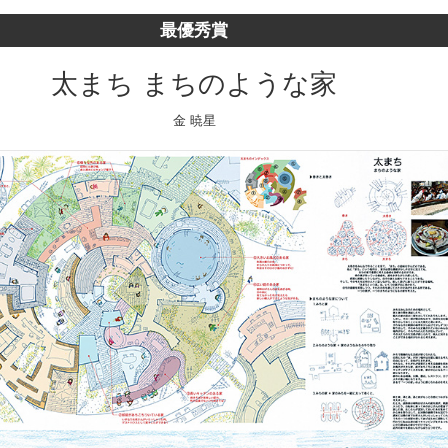
最優秀賞
太まち まちのような家
金 暁星