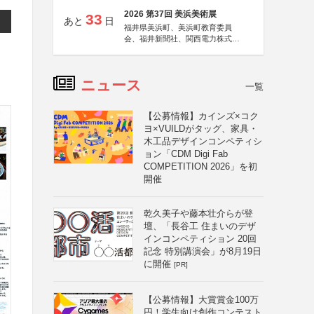
2026 第37回 美浜美術展
33
あと
日
福井県美浜町、美浜町教育委員
会、福井新聞社、関西電力株式会
社
ニュース
一覧
【公募情報】カインズ×コク
ヨ×VUILDがタッグ、家具・
木工品デザインコンペティシ
ョン「CDM Digi Fab
COMPETITION 2026」を初
開催
乾久美子や藤本壮介らが登
壇、「長谷工 住まいのデザ
インコンペティション 20回
記念 特別講演会」が8月19日
に開催
[PR]
【公募情報】大賞賞金100万
円！学生向け創作コンテスト