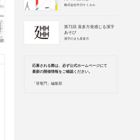
株式会社中川ケミカル
第71回 喜多方発感じる漢字
あそび
漢字のまち喜多方
応募される際は、必ず公式ホームページにて
最新の開催情報をご確認ください。
「登竜門」編集部