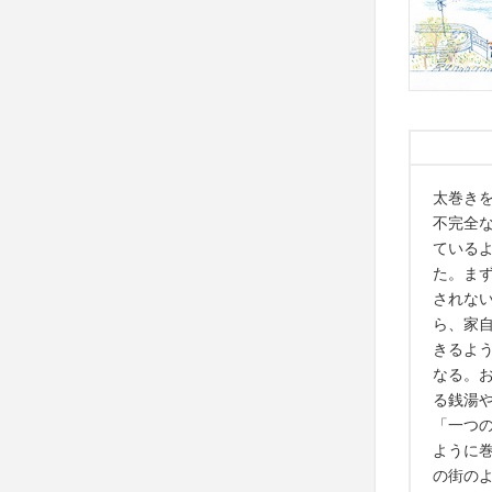
太巻き
不完全
ている
た。ま
されな
ら、家
きるよ
なる。
る銭湯
「一つ
ように
の街の