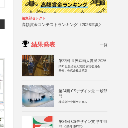
編集部セレクト
高額賞金コンテストランキング《2026年夏》
結果発表
一覧
第22回 世界絵画大賞展 2026
[PR]
世界絵画大賞展 実行委員会
共催：株式会社世界堂
第24回 CSデザイン賞 一般部
門
株式会社中川ケミカル
第24回 CSデザイン賞 学生部
門《学生限定》