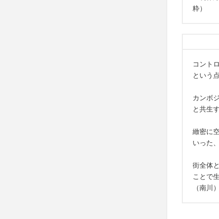
粋）
コント
という
カンボ
と共生
緻密に
いった
街全体
ことで
（南川