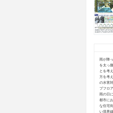
雨が降
を太っ
とを考
方を考
の水害
プフロ
雨の日
都市に
な住宅
い境界