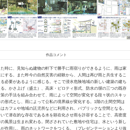
作品コメント
った時に、見知らぬ建物の軒下で勝手に雨宿りができるように、雨は家
腹にする。また昨今の自然災害の経験から、人間は再び雨と共生するこ
える必要があるように感じる。そこで浸水危険地域の新しい建築の建ち
える。かさ上げ（盛土）、高床・ピロティ形式、防水の塀の三つの既存
対策の手法を組み合わせて、雨によって空間が変化する段々状のスキッ
アの形式とし、雨によって公私の境界線が変化する。1階の土間空間は
にはカフェや地域の託児所などに利用され、パブリックな空間となる。
おいて潜在的な存在である水を顕在化させ雨を許容することで、高密度
街の風景は生まれ変わる。閉ざされていた敷地や住宅は、水という新し
線が作用し、雨のネットワークをつくる。（プレゼンテーションより抜