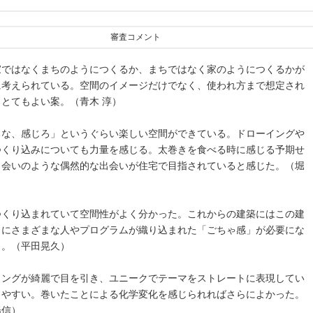
審査コメント
家ではなくまちのようにつくるか、まちではなく家のようにつくるかが
に考えられている。空間のイメージだけでなく、使われ方まで想定され
とてもよい案。（青木 淳）
るな、感じろ」というぐらい楽しい空間ができている。ドローイングや
つくり込みについても力量を感じる。太巻きを食べる時に感じる予期せ
出会いのような偶然的な出会いが住宅で目指されていると感じた。（堀
）
つくり込まれていて空間性がよく分かった。これからの建築にはこの建
うにさまざまな人やプログラムが織り込まれた「ごちゃ感」が必要にな
う。（平田晃久）
イングが綺麗で目を引き、ユニークでテーマをストレートに表現してい
りやすい。巻いたことによる化学変化を感じられればさらによかった。
陽信）