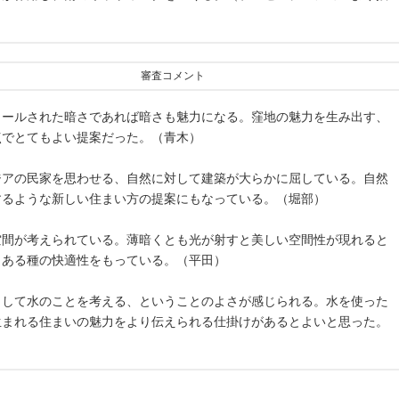
審査コメント
ロールされた暗さであれば暗さも魅力になる。窪地の魅力を生み出す、
点でとてもよい提案だった。（青木）
ジアの民家を思わせる、自然に対して建築が大らかに屈している。自然
するような新しい住まい方の提案にもなっている。（堀部）
空間が考えられている。薄暗くとも光が射すと美しい空間性が現れると
、ある種の快適性をもっている。（平田）
として水のことを考える、ということのよさが感じられる。水を使った
生まれる住まいの魅力をより伝えられる仕掛けがあるとよいと思った。
）