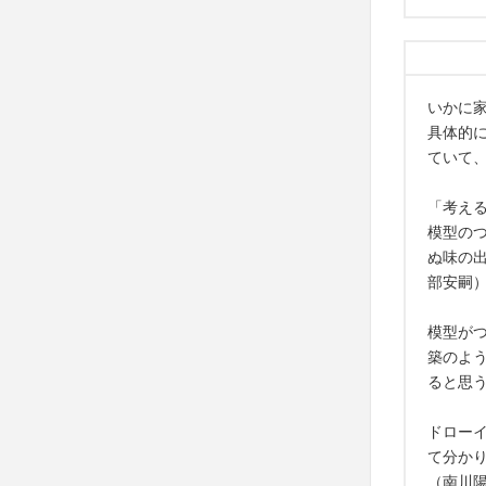
いかに
具体的
ていて、
「考え
模型の
ぬ味の
部安嗣
模型が
築のよ
ると思
ドロー
て分か
（南川