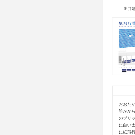
出井
おおた
誰かか
のブリ
に白い
に紙飛