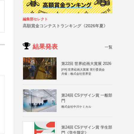
編集部セレクト
高額賞金コンテストランキング《2026年夏》
結果発表
一覧
第22回 世界絵画大賞展 2026
[PR]
世界絵画大賞展 実行委員会
共催：株式会社世界堂
第24回 CSデザイン賞 一般部
門
株式会社中川ケミカル
第24回 CSデザイン賞 学生部
門《学生限定》