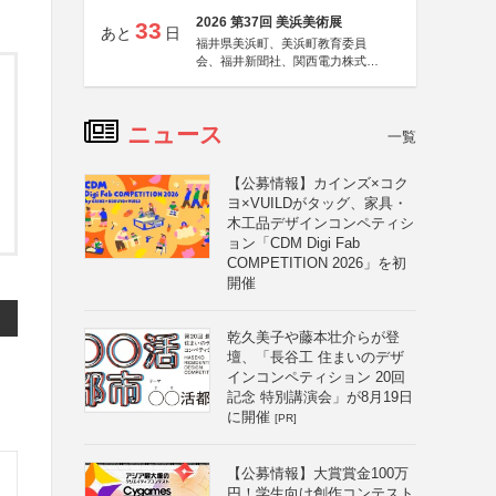
2026 第37回 美浜美術展
33
あと
日
福井県美浜町、美浜町教育委員
会、福井新聞社、関西電力株式会
社
ニュース
一覧
【公募情報】カインズ×コク
ヨ×VUILDがタッグ、家具・
木工品デザインコンペティシ
ョン「CDM Digi Fab
COMPETITION 2026」を初
開催
乾久美子や藤本壮介らが登
壇、「長谷工 住まいのデザ
インコンペティション 20回
記念 特別講演会」が8月19日
に開催
[PR]
【公募情報】大賞賞金100万
円！学生向け創作コンテスト