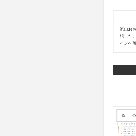
流山お
想した
インへ