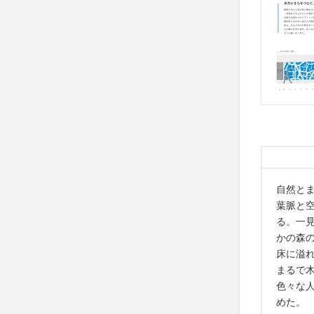
自然と
葉脈と
る。一
かの森
床に溢
まるで
色々な
めた。