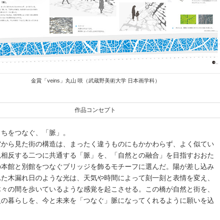
金賞「veins」丸山 咲（武蔵野美術大学 日本画学科）
作品コンセプト
まちをつなぐ、「脈」。
空から見た街の構造は、まったく違うものにもかかわらず、よく似てい
見相反する二つに共通する「脈」を、「自然との融合」を目指すおおた
の本館と別館をつなぐブリッジを飾るモチーフに選んだ。陽が差し込み
れた木漏れ日のような光は、天気や時間によって刻一刻と表情を変え、
木々の間を歩いているような感覚を起こさせる。この橋が自然と街を、
人の暮らしを、今と未来を「つなぐ」脈になってくれるように願いを込