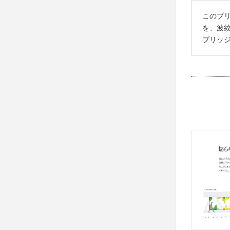
このブ
を、波
ブリッ