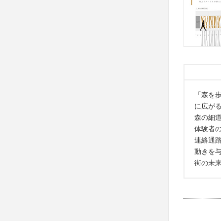
「森を
に広が
森の細
体験者
連絡通
動きを与
街の未