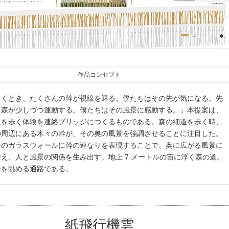
作品コンセプト
歩くとき、たくさんの幹が視線を遮る。僕たちはその先が気になる。先
る森が少しづつ運動する。僕たちはその風景に感動する。」本提案は、
道を歩く体験を連絡ブリッジにつくるものである。森の細道を歩く時、
の周辺にある木々の幹が、その奥の風景を強調させることに注目した。
路のガラスウォールに幹の連なりを表現することで、奥に広がる風景に
え、人と風景の関係を生み出す。地上 7 メートルの宙に浮く森の道。
来を眺める通路である。
紙飛行機雲