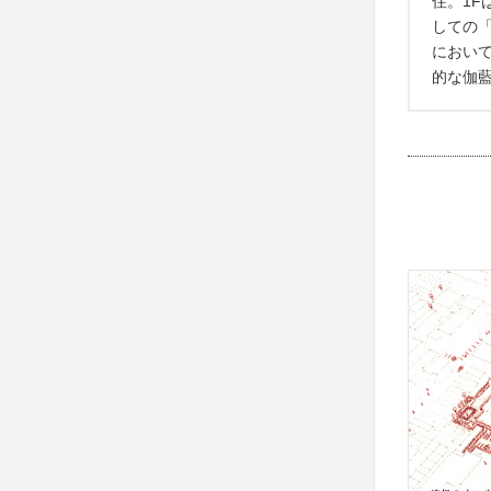
住。1
しての
におい
的な伽