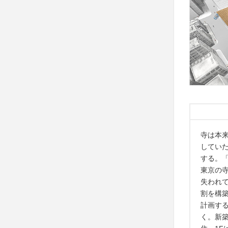
寺は本
してい
する。
東京の
失われ
割を構
計画す
く。新