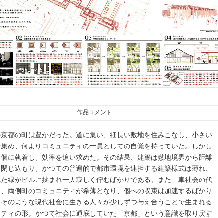
作品コメント
の京都の町は豊かだった。道に集い、細長い敷地を住みこなし、小さい
せ集め、何よりコミュニティの一員としての自覚を持っていた。しかし
は個に執着し、効率を追い求めた。その結果、建築は敷地境界から距離
て閉じ込もり、かつての普遍的で都市環境を連担する建築様式は薄れ、
れた緑がビルに挟まれ一人寂しく佇むばかりである。また、車社会の代
て、両側町のコミュニティが希薄となり、個への収束は加速するばかり
。そのような現代社会に生きる人々が少しずつ与え合うことで生まれる
ニティの形。かつて社会に通底していた「京都」という意識を取り戻す