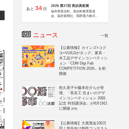
2026 第37回 美浜美術展
34
あと
日
福井県美浜町、美浜町教育委員
会、福井新聞社、関西電力株式会
社
ニュース
一覧
【公募情報】カインズ×コク
ヨ×VUILDがタッグ、家具・
木工品デザインコンペティシ
ョン「CDM Digi Fab
COMPETITION 2026」を初
開催
乾久美子や藤本壮介らが登
壇、「長谷工 住まいのデザ
インコンペティション 20回
記念 特別講演会」が8月19日
に開催
[PR]
【公募情報】大賞賞金100万
円！学生向け創作コンテスト