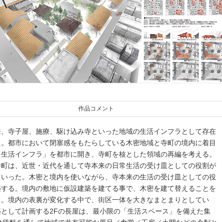
作品コメント
来、寺子屋、施療、駆け込み寺といった地域の生活インフラとして存在
た。都市において閉塞感をもたらしている木密地域と寺町の境内に着目
「生活インフラ」を都市に開き、寺町を核とした領域の再編を考える。
寺町は、近世・近代を通して寺本来の日常生活の受け皿としての役割が
ていった。木密と境内を使いながら、寺本来の生活の受け皿としての役
築する。境内の敷地に仮設建築を建てる事で、木密を建て替えることを
る。境内の表裏が変化する中で、街区一体を大きなまとまりとしてい
築として計画する2Fの長屋は、最小限の「生活スペース」を備えた集