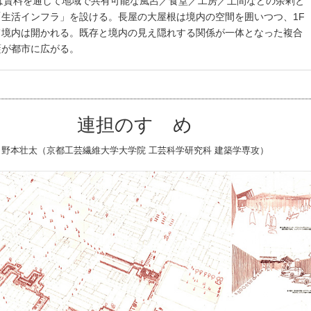
Fは賃料を通して地域で共有可能な風呂／食堂／工房／土間などの余剰と
「生活インフラ」を設ける。長屋の大屋根は境内の空間を囲いつつ、1F
て境内は開かれる。既存と境内の見え隠れする関係が一体となった複合
藍が都市に広がる。
連担のすゝめ
野本壮太（京都工芸繊維大学大学院 工芸科学研究科 建築学専攻）