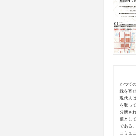
かつて
緑を寄
現代人
を取っ
分断さ
償とし
である
コミュ