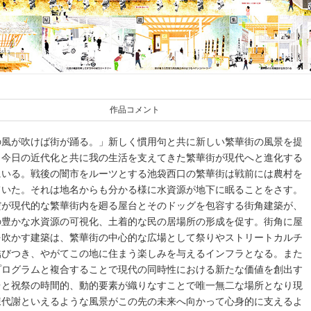
作品コメント
の風が吹けば街が踊る。」新しく慣用句と共に新しい繁華街の風景を提
。今日の近代化と共に我の生活を支えてきた繁華街が現代へと進化する
にいる。戦後の闇市をルーツとする池袋西口の繁華街は戦前には農村を
ていた。それは地名からも分かる様に水資源が地下に眠ることをさす。
だが現代的な繁華街内を廻る屋台とそのドッグを包容する街角建築が、
の豊かな水資源の可視化、土着的な民の居場所の形成を促す。街角に屋
を吹かす建築は、繁華街の中心的な広場として祭りやストリートカルチ
結びつき、やがてこの地に住まう楽しみを与えるインフラとなる。また
プログラムと複合することで現代の同時性における新たな価値を創出す
台と祝祭の時間的、動的要素が織りなすことで唯一無二な場所となり現
陳代謝といえるような風景がこの先の未来へ向かって心身的に支えるよ