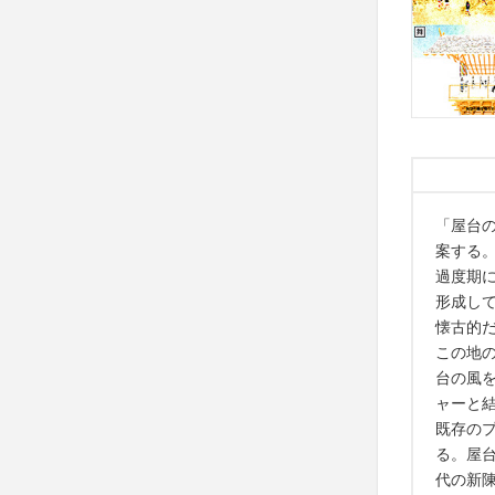
「屋台
案する
過度期
形成し
懐古的
この地
台の風
ャーと
既存の
る。屋
代の新