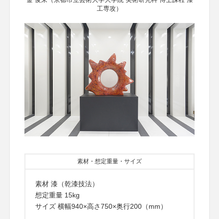
工専攻）
素材・想定重量・サイズ
素材 漆（乾漆技法）
想定重量 15kg
サイズ 横幅940×高さ750×奥行200（mm）