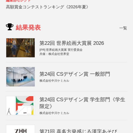
編集部セレクト
高額賞金コンテストランキング《2026年夏》
結果発表
一覧
第22回 世界絵画大賞展 2026
[PR]
世界絵画大賞展 実行委員会
共催：株式会社世界堂
第24回 CSデザイン賞 一般部門
株式会社中川ケミカル
第24回 CSデザイン賞 学生部門《学生
限定》
株式会社中川ケミカル
第71回 喜多方発感じる漢字あそび