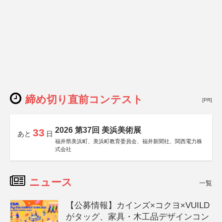
締め切り直前コンテスト
[PR]
2026 第37回 美浜美術展
33
あと
日
福井県美浜町、美浜町教育委員会、福井新聞社、関西電力株
式会社
ニュース
一覧
【公募情報】カインズ×コクヨ×VUILD
がタッグ、家具・木工品デザインコン