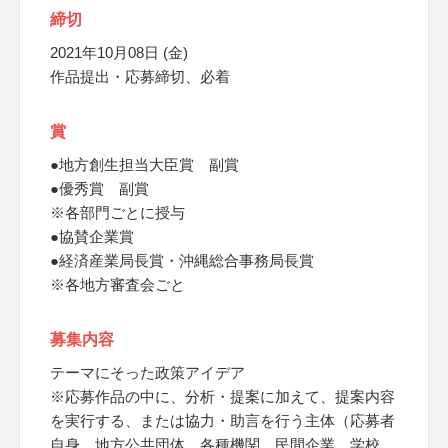
締切
2021年10月08日 (金)
作品提出・応募締切、必着
賞
●地方創生担当大臣賞 副賞
●優秀賞 副賞
※各部門ごとに授与
●協賛企業賞
●経済産業局長賞・沖縄総合事務局長賞
※各地方審査会ごと
募集内容
テーマにそった政策アイデア
※応募作品の中に、分析・提案に加えて、提案内容
を実行する、または協力・助言を行う主体（応募者
自身、地方公共団体、各種機関、民間企業、学校