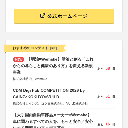
公式ホームページ
おすすめのコンテスト
[PR]
【明治×Wemake】明治と創る「これ
NEW
からの暮らしと健康のあり方」を変える新規
58
あと
日
事業
株式会社明治、Wemake
CDM Digi Fab COMPETITION 2026 by
51
CAINZ×KOKUYO×VUILD
あと
日
株式会社カインズ、コクヨ株式会社、VUILD株式会社
【大手国内自動車部品メーカー×Wemake】
車に関わるすべての人を、もっと安全／安心
16
あと
日