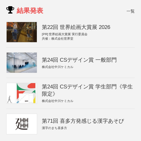
結果発表
一覧
第22回 世界絵画大賞展 2026
[PR]
世界絵画大賞展 実行委員会
共催：株式会社世界堂
第24回 CSデザイン賞 一般部門
株式会社中川ケミカル
第24回 CSデザイン賞 学生部門《学生
限定》
株式会社中川ケミカル
第71回 喜多方発感じる漢字あそび
漢字のまち喜多方