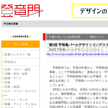
平日毎日更新
今週の気になる結果発表！ ～ 国内コンペ
コンペ情報
第4回 宇和島パールデザインコンテス
第4回 宇和島パールデザインコンテスト
>
http://www.city.uwajima.ehime.jp/kisaiya/umikoi/dcon
定番コンテスト一覧
学生向け
宇和島市では、平成19年度から「宇和島地
文芸・コピー・論文
事業」として宇和島真珠と「真珠のまち・宇
川柳・俳句・短歌
るとともに、宇和島真珠の新たな可能性、オ
絵画・アート
確立を目指して、「宇和島パールデザインコ
写真
しています。
写真（地域）
4回目となる今回は、全国から643点と過
ロゴ・マーク・キャラク
ました。最終審査は、その中から厳正な一次
ター
点の作品について、公開審査という形で実施
イラスト・マンガ
ある最優秀賞には該当作品がありませんでし
映像・アニメ・デジタル
作品は昨年よりも完成度・市場性のレベルは