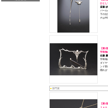
ひとし
斎藤 
パール
下の位
チは半
【第1
宇和海
佐藤 
宇和海
ダイヤ
ンド部
隠れま
■
部門賞
【第1
ｔｕｎ