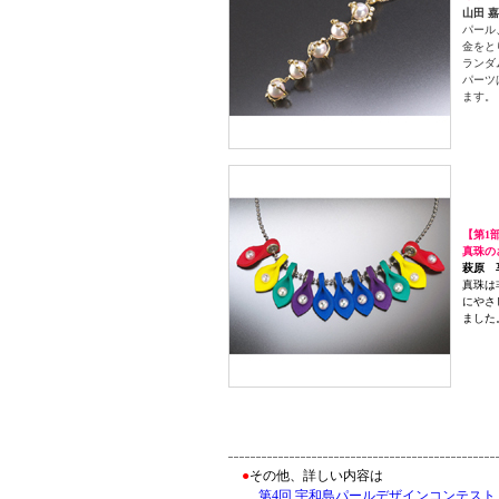
山田 
パール
金をと
ランダ
パーツ
ます。
【第1
真珠の
萩原 
真珠は
にやさ
ました
●
その他、詳しい内容は
第4回 宇和島パールデザインコンテスト