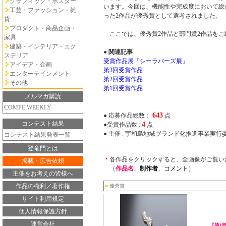
グラフィック・ポスター
います。今回は、機能性や完成度において総
工芸・ファッション・雑
った2作品が優秀賞として選考されました。
貨
プロダクト・商品企画・
ここでは、優秀賞2作品と部門賞2作品をご
家具
建築・インテリア・エク
● 関連記事
ステリア
受賞作品展「シーラバーズ展」
アイデア・企画
第3回受賞作品
エンターテインメント
第2回受賞作品
その他
第1回受賞作品
メルマガ購読
COMPE WEEKLY
643
● 応募作品総数：
点
コンテスト結果
4
●受賞作品数 :
点
● 主催 : 宇和島地域ブランド化推進事業実行
コンテスト結果発表一覧
登竜門とは
＊
各作品をクリックすると、全画像がご覧い
掲載・広告依頼
（
作品名
、
制作者
、
コメント
）
主催をお考えの皆様へ
作品の権利／著作権
■
優秀賞
サイト利用規定
個人情報保護方針
運営会社
【第1