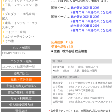
グラフィック・ポスター
ここではその入賞作品5点をご紹介します。
工芸・ファッション・雑
関連ページ →
総合報道OOH賞 2008
貨
（登竜門内「今週の気になる結
プロダクト・商品企画・
関連ページ →
総合報道OOH賞 2007
家具
（登竜門内「今週の気になる結
建築・インテリア・エク
総合報道OOH賞 2006
ステリア
（登竜門内「今週の気になる結
アイデア・企画
エンターテインメント
その他
応募総数 : 119点
受賞作品数 : 5点
メルマガ購読
■ 主催 : 株式会社 総合報道
COMPE WEEKLY
コンテスト結果
賞・賞金
コンテスト結果発表一覧
●最優秀賞 （1点） 賞状、賞金50万円
●佳作 （数点） 賞状、賞金各10万円
登竜門とは
審査／審査員（敬称略）
掲載・広告依頼
井原理安 （（有）井原理安デザイン事務所代表取
主催をお考えの皆様へ
大谷昭徳 （（株）メディアコンシェルジュ代表取
滝 久雄 （（株）NKB代表取締役）
作品の権利／著作権
佐々木清 （建築デザイナー）
横山 巌 （アオイネオン（株）代表取締役）
サイト利用規定
古嶋一朗 （（株）東急エージェンシーOOHメディ
個人情報保護方針
運営会社
＊
各作品をクリックすると、全画像がご覧いただけます