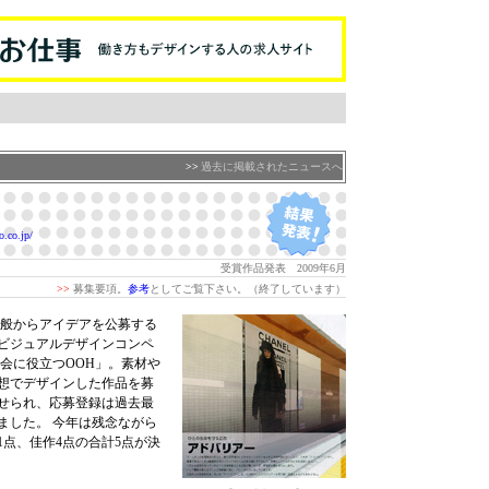
>>
過去に掲載されたニュースへ
.co.jp/
受賞作品発表 2009年6月
>>
募集要項。
参考
としてご覧下さい。（終了しています）
一般からアイデアを公募する
らビジュアルデザインコンペ
会に役立つOOH」。素材や
想でデザインした作品を募
せられ、応募登録は過去最
りました。 今年は残念ながら
点、佳作4点の合計5点が決