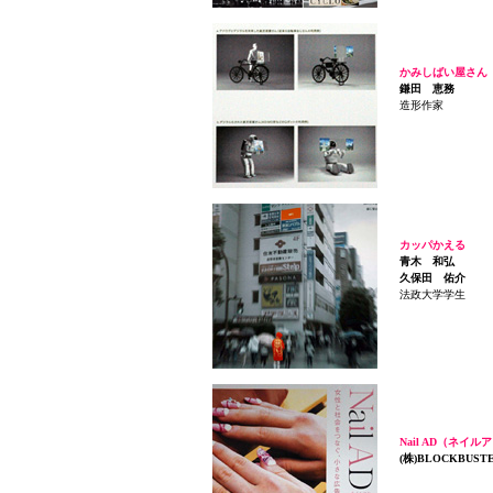
かみしばい屋さん
鎌田 恵務
造形作家
カッパかえる
青木 和弘
久保田 佑介
法政大学学生
Nail AD（ネイル
(株)BLOCKBUST