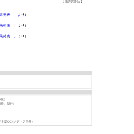
【 優秀賞作品 】
果発表！」より）
果発表！」より）
果発表！」より）
締役）
締役、新任）
ア本部OOHメディア局長）