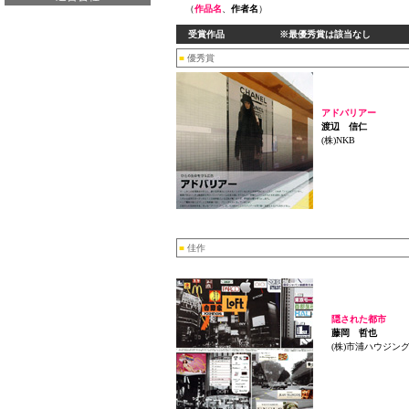
（
作品名
、
作者名
）
受賞作品 ※最優秀賞は該当なし
■
優秀賞
アドバリアー
渡辺 信仁
(株)NKB
■
佳作
隠された都市
藤岡 哲也
(株)市浦ハウジン