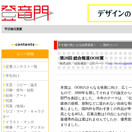
平日毎日更新
今週の気になる結果発表！ ～ 国内コンペ
コンペ情報
第28回 総合報道OOH賞
株式会社 総合報道 公式ページ
>
http://www.sogohodo
定番コンテスト一覧
学生向け
文芸・コピー・論文
本賞は、OOHのさらなる発展に向け、広く
川柳・俳句・短歌
もので、2000年を期してそれまでの論文か
絵画・アート
部門を創設しました。 今年のテーマは、「社
写真
媒体の規模、規制などに捉われない自由な発
写真（地域）
集しました。国内外を問わず多くの作品が寄
ロゴ・マーク・キャラク
高となる405人、応募点数は119点にものぼ
ター
最優秀作品は選ばれませんでしたが、優秀賞1
イラスト・マンガ
まりました。
映像・アニメ・デジタル