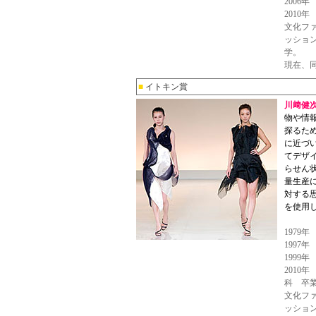
2006
2010
文化フ
ッショ
学。
現在、
■
イトキン賞
川﨑健
物や情
探るた
に近づ
てデザ
らせん
量生産
対する
を使用
1979
1997
1999
2010
科 卒
文化フ
ッショ