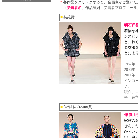
＊
各作品をクリックすると、全画像がご覧いた
（
受賞者名
、作品詳細、
受賞者プロフィール
■
装苑賞
明石祥
着物を
ンスピレ
と、竹
る衣服
とによ
1987
2006
2011
インコ
了。
現在、
科 在
■
佳作1位 / rooms賞
伴 真由
家族の
せん。
かわい
中、自