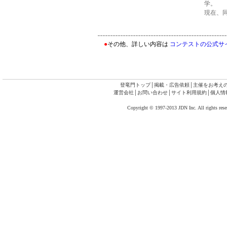
学。
現在、
●
その他、詳しい内容は
コンテストの公式サ
登竜門トップ
│
掲載・広告依頼
│
主催をお考え
運営会社
│
お問い合わせ
│
サイト利用規約
│
個人情
Copyright © 1997-2013 JDN Inc. All rights rese