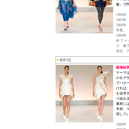
服」で
1984
2003
2006
卒業。
2009
科 フ
ス 修
現在、
■
佳作2位
飯塚絵
テーマは
のをデ
でパタ
ければ
を追求
り組み
素材に
木材、
用して
1988