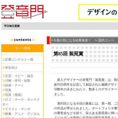
平日毎日更新
今週の気になる結果発表！ 〜 国内コンペ
コンペ情報
第85回 装苑賞
定番コンテスト一覧
学生向け
文芸・コピー・論文
新人デザイナーの登竜門「装苑賞」は、昭和
川柳・俳句・短歌
創刊20周年を記念して創設された服飾デザ
絵画・アート
50数年の永きにわたり、数多くのデザイナ
写真
ました。
写真（地域）
ロゴ・マーク・キャラク
第85回となる今回の募集には、第一期、二期
ター
の作品が寄せられました。ポートフォリオ審
イラスト・マンガ
の審査会などを経て、栄えある装苑賞に輝い
映像・アニメ・デジタル
ドジャポン大阪校に在学中の明石祥吾氏さん。