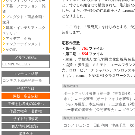
グラフィック・ポスター
と、竹ぐしを組合せて構築された、彫刻的な
工芸・ファッション・雑
した。また、佳作1位の伴真由子さんはroom
貨
となりました。
プロダクト・商品企画・
家具
ここでは、「装苑賞」をはじめとする、受
建築・インテリア・エク
紹介します。
ステリア
アイデア・企画
応募作品数
エンターテインメント
761
・第一期 ：
ファイル
その他
834
・第二期 ：
ファイル
メルマガ購読
・主催 ： 学校法人 文化学園 文化出版局 装苑
COMPE WEEKLY
・協賛 ： 資生堂、ミキモト、エールフラン
売、ロロ・ピアーナ ジャパン、スワロフス
コンテスト結果
トキン、rooms、NARUMI グラスワークス
コンテスト結果発表一覧
審査の流れ
登竜門とは
ポートフォリオ募集（第一期（審査員4名、4
掲載・広告依頼
末））→ 一次審査（ポートフォリオ審査）→ 
主催をお考えの皆様へ
（モデル撮影。本誌掲載）→ 二次審査（対談
ョー形式の審査会（公開審査会）→ グラン
作品の権利／著作権
審査員（五十音順）
サイト利用規定
コシノ ジュンコ 田山淳朗 津森千里 菱
個人情報保護方針
運営会社