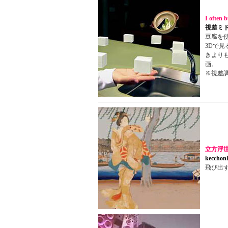
I often
視差ミ
豆腐を
3Dで
きより
画。
※視差
立方浮
kecchon
飛び出