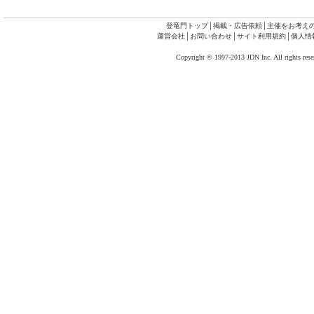
登竜門トップ
│
掲載・広告依頼
│
主催をお考え
運営会社
│
お問い合わせ
│
サイト利用規約
│
個人情
Copyright © 1997-2013 JDN Inc. All rights rese