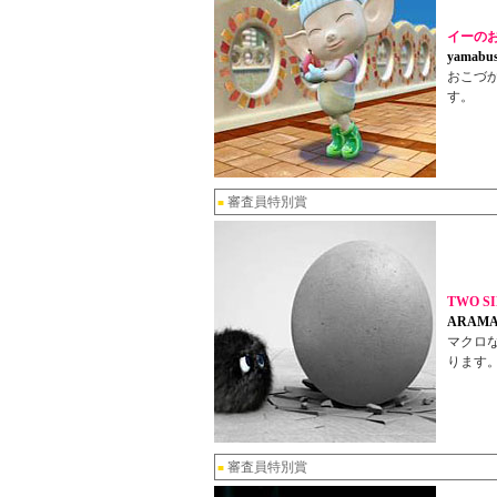
イーの
yamabu
おこづ
す。
審査員特別賞
■
TWO S
ARAMA
マクロ
ります
審査員特別賞
■