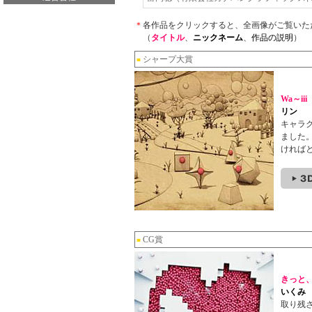
＊
各作品をクリックすると、全画像がご覧いた
（
タイトル
、
ニックネーム
、
作品の説明
）
シャープ大賞
■
Wa～iii
リン
キャラ
ました
ければ
CG賞
■
きっと
いくみ
取り残