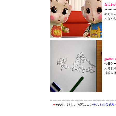
なにわのb
yamabu
赤ちゃ
んなや
graff
今井と
人知れ
裸眼立
●
その他、詳しい内容は
コンテストの公式サ