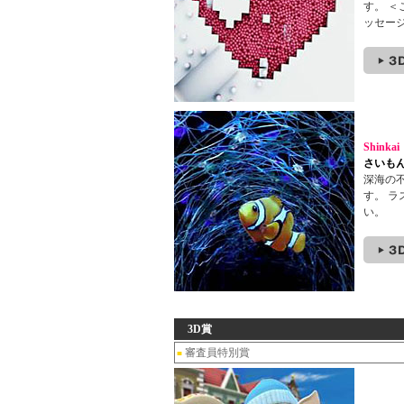
す。 
ッセー
Shinkai
さいも
深海の
す。 
い。
3D賞
審査員特別賞
■