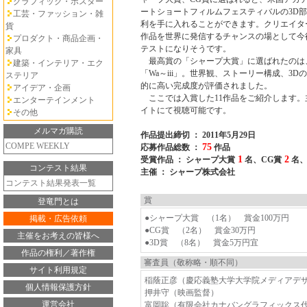
グラフィック・ポスター
ートショートフィルムフェスティバルの3D
工芸・ファッション・雑
利を手に入れることができます。クリエイタ
貨
作品を世界に発信するチャンスの場として今
プロダクト・商品企画・
テストになりそうです。
家具
最高賞の「シャープ大賞」に選ばれたのは
建築・インテリア・エク
「Wa～iii」。世界観、ストーリー構成、3
ステリア
的に高い完成度が評価されました。
アイデア・企画
ここでは入賞した11作品をご紹介します。
エンターテインメント
イトにて視聴可能です。
その他
メルマガ購読
作品提出締切 ： 2011年5月29日
COMPE WEEKLY
75
応募作品総数 ：
作品
1
2
受賞作品 ： シャープ大賞
名、CG賞
名、
コンテスト結果
主催 ： シャープ株式会社
コンテスト結果発表一覧
賞
登竜門とは
●シャープ大賞 （1名） 賞金100万円
掲載・広告依頼
●CG賞 （2名） 賞金30万円
主催をお考えの皆様へ
●3D賞 （8名） 賞金5万円宜
作品の権利／著作権
審査員（敬称略・順不同）
サイト利用規定
稲蔭正彦（慶応義塾大学大学院メディアデザ
個人情報保護方針
押井守（映画監督）
運営会社
富岡聡（有限会社カナバングラフィックス代表