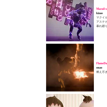
Macuil x
kizao
マクイ
アステ
暴れ廻
FlameDa
onao
燃え尽