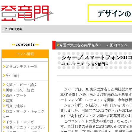
平日毎日更新
今週の気になる結果発表！ ～ 国内コンペ
コンペ情報
シャープ スマートフォン3D
～CG・アニメーション部門～
定番コンテスト一覧
学生向け
文芸・コピー・論文
シャープは、3D表示に対応した同社製スマ
川柳・俳句・短歌
3Dで撮影した静止画および動画作品を募集す
絵画・アート
ートフォン3Dコンテスト」を開催。今年は新
写真
ーション部門」を新設し、4月1日から5月29
写真（地域）
集しました。同部門ではCGで作られた3D動
ロゴ・マーク・キャラク
在住であればプロ・アマ問わず応募可能です
ター
このコンテストの最大の魅力は、なんとい
イラスト・マンガ
す。合計11名の受賞者に総額200万円の賞金
映像・アニメ・デジタル
ャープ大賞、CG賞に選ばれると、米国アカ