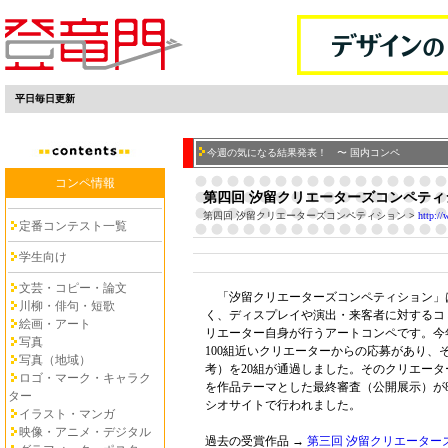
平日毎日更新
今週の気になる結果発表！ 〜 国内コンペ
コンペ情報
第四回 汐留クリエーターズコンペティ
第四回 汐留クリエーターズコンペティション
>
http://
定番コンテスト一覧
学生向け
文芸・コピー・論文
「汐留クリエーターズコンペティション」
川柳・俳句・短歌
く、ディスプレイや演出・来客者に対するコ
絵画・アート
リエーター自身が行うアートコンペです。今
写真
100組近いクリエーターからの応募があり、
写真（地域）
考）を20組が通過しました。そのクリエー
ロゴ・マーク・キャラク
を作品テーマとした最終審査（公開展示）が8月
ター
シオサイトで行われました。
イラスト・マンガ
映像・アニメ・デジタル
過去の受賞作品 →
第三回 汐留クリエーター