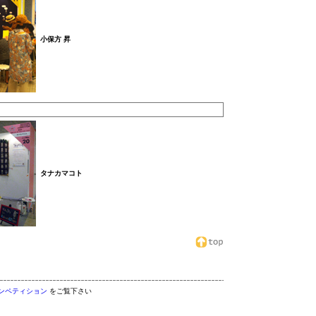
小保方 昇
タナカマコト
ンペティション
をご覧下さい