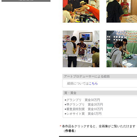
アートプロデューサーによる総括
総括については
こちら
賞・賞金
●グランプリ 賞金50万円
●準グランプリ 賞金20万円
●審査員特別賞 賞金10万円
●シオサイト賞 賞金5万円
＊
各作品をクリックすると、全画像がご覧いただけます
（
作者名
）