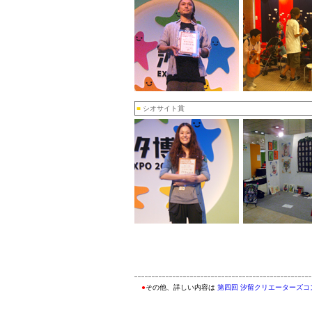
■
シオサイト賞
●
その他、詳しい内容は
第四回 汐留クリエーターズコ