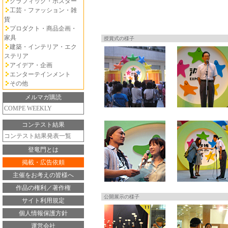
グラフィック・ポスター
工芸・ファッション・雑
貨
プロダクト・商品企画・
家具
授賞式の様子
建築・インテリア・エク
ステリア
アイデア・企画
エンターテインメント
その他
メルマガ購読
COMPE WEEKLY
コンテスト結果
コンテスト結果発表一覧
登竜門とは
掲載・広告依頼
主催をお考えの皆様へ
作品の権利／著作権
公開展示の様子
サイト利用規定
個人情報保護方針
運営会社