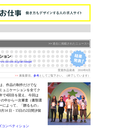
>>
過去に掲載されたニュースへ
ション
www.sio-site.or.jp/art/compe/
受賞作品発表 2010年8月
>>
募集要項。
参考
としてご覧下さい。（終了しています）
は、作品の制作だけでな
ミュニケーションを全てク
年で4回目を迎え、今回は
その中から一次審査（書類選
ターによって、「贈るもの」
14 日・15日の2日間汐留
ズコンペティション