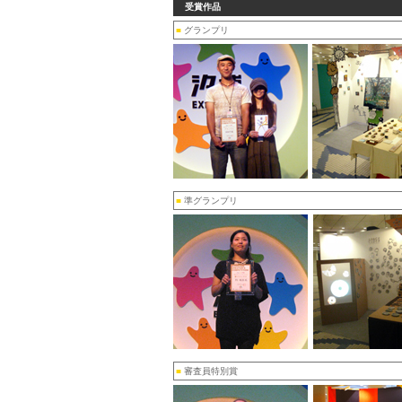
受賞作品
■
グランプリ
■
準グランプリ
■
審査員特別賞