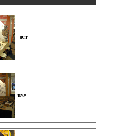
HUIT
朴炫貞