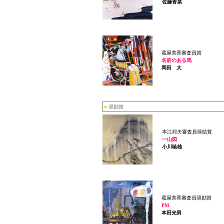
佐藤香菜
蔵屋美香審査員賞
名前のある馬
岡田 大
■
奨励賞
本江邦夫審査員奨励賞
一山図
小川暁雄
蔵屋美香審査員奨励賞
PM
本田光男