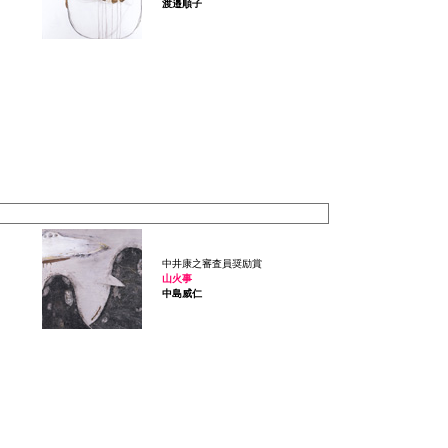
渡邉順子
中井康之審査員奨励賞
山火事
中島威仁