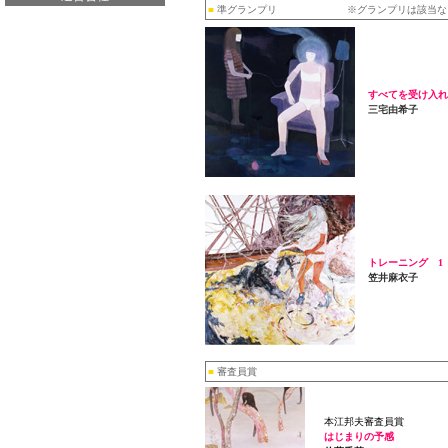
■
準グランプリ ※グランプリは該当な
すべてを受け入れ
三宅由希子
トレーニング 1
笠井麻衣子
■
審査員賞
本江邦夫審査員賞
はじまりの予感