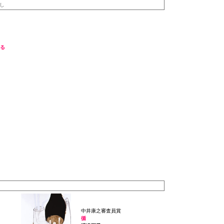
し
る
中井康之審査員賞
循