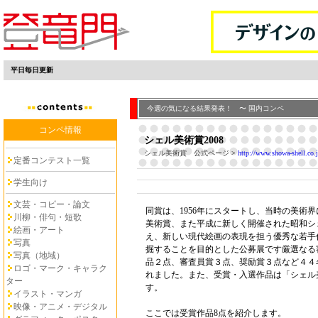
平日毎日更新
今週の気になる結果発表！ 〜 国内コンペ
コンペ情報
シェル美術賞2008
シェル美術賞 公式ページ
>
http://www.showa-shell.co.j
定番コンテスト一覧
学生向け
文芸・コピー・論文
同賞は、1956年にスタートし、当時の美術
川柳・俳句・短歌
美術賞、また平成に新しく開催された昭和シ
絵画・アート
え、新しい現代絵画の表現を担う優秀な若手
写真
掘することを目的とした公募展です厳選なる
写真（地域）
品２点、審査員賞３点、奨励賞３点など４４
ロゴ・マーク・キャラク
れました。また、受賞・入選作品は「シェル美
ター
す。
イラスト・マンガ
映像・アニメ・デジタル
ここでは受賞作品8点を紹介します。