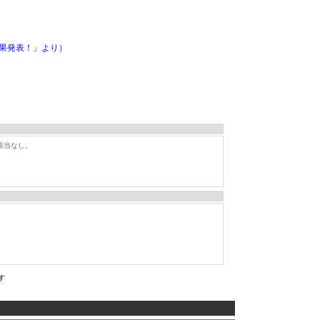
果発表！」より）
該当なし。
す