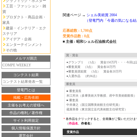
グラフィック・ポスター
工芸・ファッション・雑
貨
関連ページ →
シェル美術賞 2004
プロダクト・商品企画・
（登竜門内「今週の気になる結
家具
建築・インテリア・エク
応募総数 : 1,700点
ステリア
受賞作品数 : 8点
アイデア・企画
■ 主催 : 昭和シェル石油株式会社
エンターテインメント
その他
賞・賞金
メルマガ購読
●グランプリ （1点） 賞金150万円・・・今回は
COMPE WEEKLY
●審査員賞 （3点） 賞金各50万円
●審査員奨励賞 （3点） 賞金各20万円
コンテスト結果
●入選作品 （約36点）
コンテスト結果発表一覧
審査員
登竜門とは
■ 審査員長
本江邦夫（多摩美術大学教授、府中市美術館館長）
掲載・広告依頼
■ 審査員
主催をお考えの皆様へ
中井康之（国立国際美術館主任研究員）
蔵屋美香（東京国立近代美術館主任研究官）
作品の権利／著作権
＊
各作品をクリックすると、全画像がご覧いただけま
サイト利用規定
（
作品名
、
作者名
）
個人情報保護方針
受賞作品
運営会社