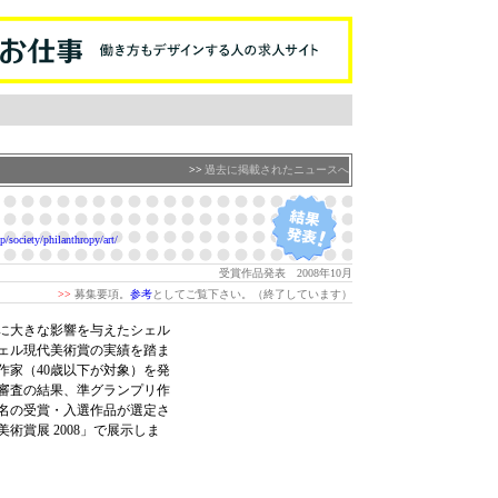
>>
過去に掲載されたニュースへ
p/society/philanthropy/art/
受賞作品発表 2008年10月
>>
募集要項。
参考
としてご覧下さい。（終了しています）
界に大きな影響を与えたシェル
ェル現代美術賞の実績を踏ま
作家（40歳以下が対象）を発
審査の結果、準グランプリ作
名の受賞・入選作品が選定さ
術賞展 2008」で展示しま