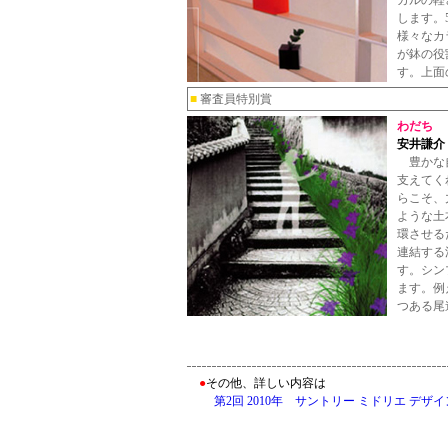
カルの軽
します。
様々なカ
が鉢の役
す。上面
■
審査員特別賞
わだち
安井謙介
豊かな自
支えてく
らこそ、
ような土
環させる
連結する
す。シン
ます。例
つある尾道
●
その他、詳しい内容は
第2回 2010年 サントリー ミドリエ デザ