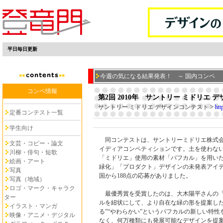
平日毎日更新
今週の気になる結果発表！ ～ 国内コンペ
コンペ情報
第2回 2010年 サントリー ミドリエ 
サントリー ミドリエ デザインコンテスト
>
htt
定番コンテスト一覧
学生向け
同コンテストは、サントリーミドリエ株式会
文芸・コピー・論文
イディアコンペティションです。土を使わな
川柳・俳句・短歌
「ミドリエ」使用の素材「パフカル」を用い
絵画・アート
緑化」「プロダクト」デザインの未発表アイ
写真
国から188点の応募がありました。
写真（地域）
ロゴ・マーク・キャラク
最優秀賞を受賞したのは、大木陽平さんの「R
ター
ルを紐状にして、より自在な緑の形を提案した
イラスト・マンガ
る”“やわらかい”というパフカルの新しい特性
映像・アニメ・デジタル
なく、何万種類にも発展可能なデザインを提