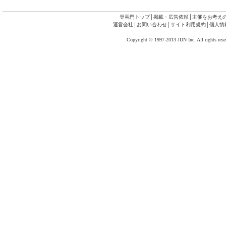
登竜門トップ
│
掲載・広告依頼
│
主催をお考え
運営会社
│
お問い合わせ
│
サイト利用規約
│
個人情
Copyright © 1997-2013 JDN Inc. All rights rese