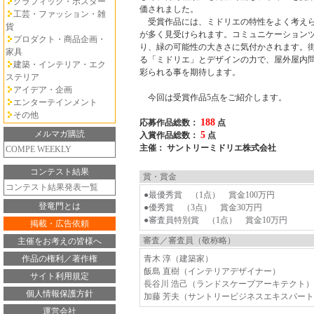
グラフィック・ポスター
価されました。
工芸・ファッション・雑
受賞作品には、ミドリエの特性をよく考えら
貨
が多く見受けられます。コミュニケーション
プロダクト・商品企画・
り、緑の可能性の大きさに気付かされます。
家具
る「ミドリエ」とデザインの力で、屋外屋内
建築・インテリア・エク
彩られる事を期待します。
ステリア
アイデア・企画
今回は受賞作品5点をご紹介します。
エンターテインメント
その他
188
応募作品総数：
点
メルマガ購読
5
入賞作品総数：
点
主催： サントリーミドリエ株式会社
COMPE WEEKLY
コンテスト結果
賞・賞金
コンテスト結果発表一覧
●最優秀賞 （1点） 賞金100万円
登竜門とは
●優秀賞 （3点） 賞金30万円
●審査員特別賞 （1点） 賞金10万円
掲載・広告依頼
審査／審査員（敬称略）
主催をお考えの皆様へ
作品の権利／著作権
青木 淳（建築家）
飯島 直樹（インテリアデザイナー）
サイト利用規定
長谷川 浩己（ランドスケープアーキテクト）
個人情報保護方針
加藤 芳夫（サントリービジネスエキスパー
運営会社