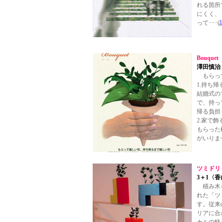
れる箇所
にくく、
って･･･(
Bouquet
澤田慎治
もらっ
1.持ち
結婚式の
で、持っ
帰る負担
2.家で
もらった
がいりま
ツミドリ
3＋1〈
積み木を
れた「ツ
す。従来
リアに合