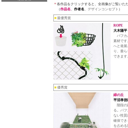
＊
各作品をクリックすると、全画像がご覧いた
（
作品名
、
作者名
、
デザインコンセプト
）
■
最優秀賞
ROPE
大木陽平
パフカル
素材です
へと発展
り、垂ら
できます
■
優秀賞
緑の丘
平沼孝啓
階段の蹴
る。パフ
ない性質
確保でき
を占める