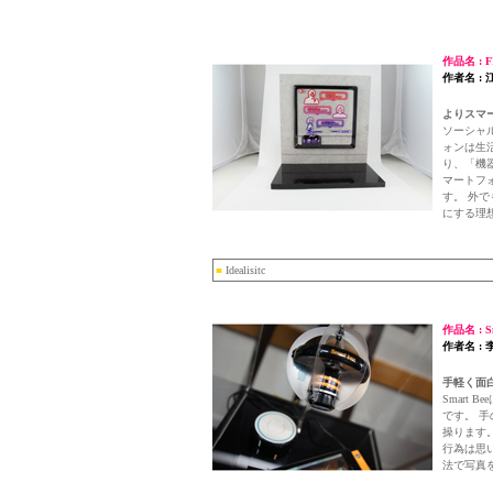
作品名 : F
作者名 : 
よりスマ
ソーシャ
ォンは生
り、「機
マートフ
す。 外
にする理
■
Idealisitc
作品名 : Sm
作者名 : 
手軽く面白く
Smart 
です。 手
操ります
行為は思
法で写真