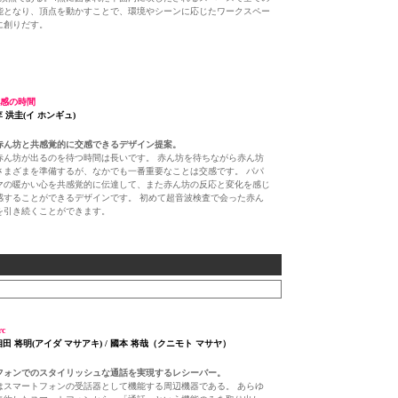
能となり、頂点を動かすことで、環境やシーンに応じたワークスペー
に創りだす。
交感の時間
李 洪圭(イ ホンギュ)
赤ん坊と共感覚的に交感できるデザイン提案。
赤ん坊が出るのを待つ時間は長いです。 赤ん坊を待ちながら赤ん坊
さまざまを準備するが、なかでも一番重要なことは交感です。 パパ
マの暖かい心を共感覚的に伝達して、また赤ん坊の反応と変化を感じ
感することができるデザインです。 初めて超音波検査で会った赤ん
を引き続くことができます。
rc
 相田 将明(アイダ マサアキ) / 國本 将哉（クニモト マサヤ）
フォンでのスタイリッシュな通話を実現するレシーバー。
はスマートフォンの受話器として機能する周辺機器である。 あらゆ