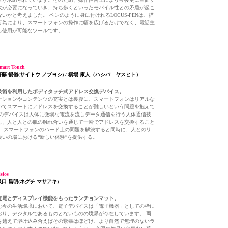
大が必要になっていき、持ち歩くといったモバイル性との矛盾が起こ
いかと考えました。 ペンのように身に付けれるLOCUS-PENは、描
行為により、スマートフォンの操作に幅を広げるだけでなく、電話主
も使用が可能なツールです。
art Touch
 齋藤 暢儀(サイトウ ノブヨシ) / 橋場 康人（ハシバ ヤスヒト）
技術を利用したボディタッチ式アドレス交換デバイス。
ーションやコンテンツの充実とは裏腹に、スマートフォンはリアルな
いてスマートにアドレスを交換することが難しいという問題を抱えて
このデバイスは人体に微弱な電流を流しデータ通信を行う人体通信技
し、人と人との肌の触れ合いを通じて一瞬でアドレスを交換すること
。 スマートフォンのハード上の問題を解決すると同時に、人とのリ
会いの場における“新しい体験”を提供する。
sios
根口 昌明(ネグチ マサアキ)
充電とディスプレイ機能をもったランチョンマット。
む今の生活環境において、電子デバイスは「電子機器」としての枠に
おり、デジタルであるものとないものの境界が存在しています。 両
を越えて溶け込み合えばその緊張はほどけ、より自然で無理のないラ