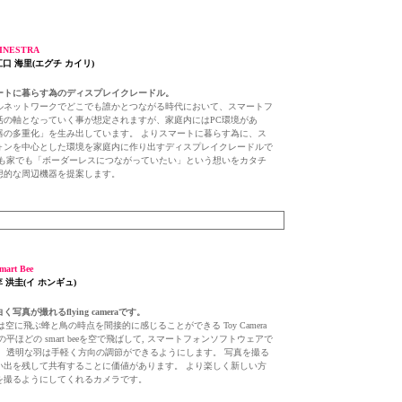
INESTRA
江口 海里(エグチ カイリ)
ートに暮らす為のディスプレイクレードル。
ルネットワークでどこでも誰かとつながる時代において、スマートフ
活の軸となっていく事が想定されますが、家庭内にはPC環境があ
器の多重化」を生み出しています。 よりスマートに暮らす為に、ス
ォンを中心とした環境を家庭内に作り出すディスプレイクレードルで
でも家でも「ボーダーレスにつながっていたい」という想いをカタチ
想的な周辺機器を提案します。
art Bee
李 洪圭(イ ホンギュ)
写真が撮れるflying cameraです。
Beeは空に飛ぶ蜂と鳥の時点を間接的に感じることができる Toy Camera
の平ほどの smart beeを空で飛ばして, スマートフォンソフトウェアで
。 透明な羽は手軽く方向の調節ができるようにします。 写真を撮る
い出を残して共有することに価値があります。 より楽しく新しい方
を撮るようにしてくれるカメラです。