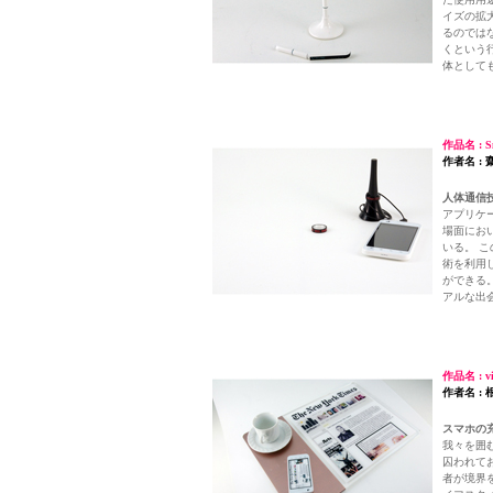
イズの拡
るのではな
くという
体として
作品名 : Sm
作者名 :
人体通信
アプリケ
場面にお
いる。 
術を利用
ができる
アルな出
作品名 : vi
作者名 : 
スマホの
我々を囲
囚われて
者が境界