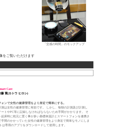
「交感の時間」のモックアップ
像をご覧いただけます
art Care
加藤 寛(カトウ ヒロシ)
フォンで女性の健康管理をより身近で簡単にする。
計測は女性の健康管理に有効です。 しかし、毎朝の計測及び計測し
ノートやPC等に記録しなければならないため手間がかかります。 そ
～起床時に枕元に置く事が多い基礎体温計とスマートフォンを連携さ
で手間のかかっていた女性の健康管理をより身近で簡単なモノにしま
フトは専用のアプリをダウンロードして使用します。