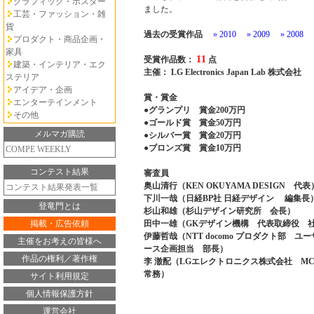
グラフィック・ポスター
ました。
工芸・ファッション・雑
貨
過去の受賞作品
» 2010
» 2009
» 2008
プロダクト・商品企画・
家具
11
受賞作品数：
点
建築・インテリア・エク
主催： LG Electronics Japan Lab 株式会社
ステリア
アイデア・企画
賞・賞金
エンターテインメント
●グランプリ 賞金200万円
その他
●ゴールド賞 賞金50万円
メルマガ購読
●シルバー賞 賞金20万円
●ブロンズ賞 賞金10万円
COMPE WEEKLY
コンテスト結果
審査員
奥山清行（KEN OKUYAMA DESIGN 代表
コンテスト結果発表一覧
下川一哉（日経BP社 日経デザイン 編集長
登竜門とは
杉山和雄（杉山デザイン研究所 会長）
掲載・広告依頼
田中一雄（GKデザイン機構 代表取締役 
伊藤哲哉（NTT docomo プロダクト部 
主催をお考えの皆様へ
ース企画担当 部長）
作品の権利／著作権
李 澈配（LGエレクトロニクス株式会社 
常務）
サイト利用規定
個人情報保護方針
運営会社