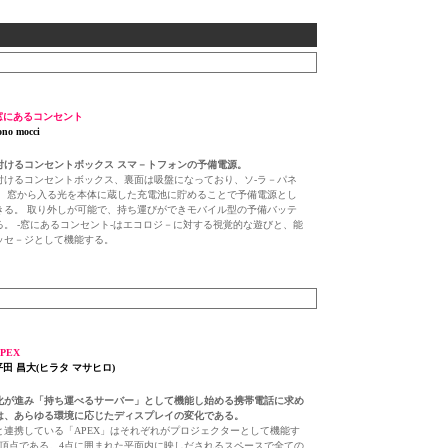
 窓にあるコンセント
no mocci
付けるコンセントボックス スマ－トフォンの予備電源。
付けるコンセントボックス、裏面は吸盤になっており、ソ-ラ－パネ
。 窓から入る光を本体に蔵した充電池に貯めることで予備電源とし
きる。 取り外しが可能で、持ち運びができモバイル型の予備バッテ
る。 -窓にあるコンセント-はエコロジ－に対する視覚的な遊びと、能
ッセ－ジとして機能する。
APEX
平田 昌大(ヒラタ マサヒロ)
化が進み「持ち運べるサーバー」として機能し始める携帯電話に求め
は、あらゆる環境に応じたディスプレイの変化である。
と連携している「APEX」はそれぞれがプロジェクターとして機能す
の頂点である。4点に囲まれた平面内に映しだされるスペースで全ての