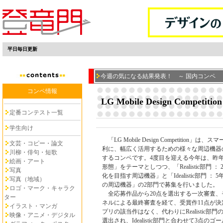
平日毎日更新
今週の気になる結果発表！ ～ 国内コンペ
コンペ情報
LG Mobile Design Competition
定番コンテスト一覧
学生向け
「LG Mobile Design Competition」
文芸・コピー・論文
利に、幅広く活用するための様々な周辺機器
川柳・俳句・短歌
するコンペです。4度目を迎える今年は、昨
絵画・アート
形態」をテーマとしつつ、「Realistic部門 ： 
写真
化を目指す周辺機器」と「Idealistic部門 ：
写真（地域）
の周辺機器」の2部門で募集を行いました。
ロゴ・マーク・キャラク
全応募作品から20点を選出する一次審査、
ター
ネルによる最終審査を経て、受賞作11点が
イラスト・マンガ
プリの該当作はなく、代わりにRealistic部
映像・アニメ・デジタル
選出され、Idealistic部門と合わせて3点の