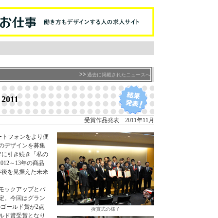
>>
過去に掲載されたニュースへ
 2011
受賞作品発表 2011年11月
は、スマートフォンをより便
のデザインを募集
年に引き続き「私の
2012～13年の商品
 5年後を見据えた未来
モックアップとパ
決定。今回はグラン
門のゴールド賞が2点
授賞式の様子
ゴールド賞受賞となり