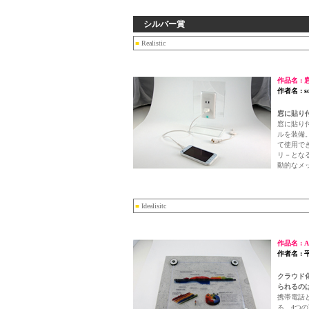
シルバー賞
■
Realistic
作品名 :
作者名 : so
窓に貼り
窓に貼り
ルを装備
て使用で
リ－とな
動的なメ
■
Idealisitc
作品名 : 
作者名 : 
クラウド
られるの
携帯電話
る、4つ