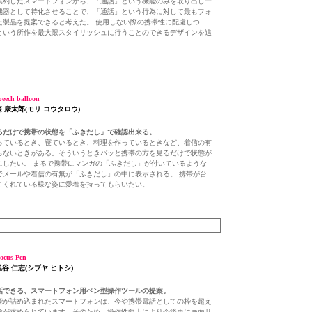
集約したスマートフォンから、「通話」という機能のみを取り出し一
機器として特化させることで、「通話」という行為に対して最もフォ
た製品を提案できると考えた。 使用しない際の携帯性に配慮しつ
という所作を最大限スタイリッシュに行うことのできるデザインを追
eech balloon
森 康太郎(モリ コウタロウ)
るだけで携帯の状態を「ふきだし」で確認出来る。
っているとき、寝ているとき、料理を作っているときなど、着信の有
らないときがある。そういうときパッと携帯の方を見るだけで状態が
にしたい。 まるで携帯にマンガの「ふきだし」が付いているような
でメールや着信の有無が「ふきだし」の中に表示される。 携帯が台
てくれている様な姿に愛着を持ってもらいたい。
cus-Pen
澁谷 仁志(シブヤ ヒトシ)
話できる、スマートフォン用ペン型操作ツールの提案。
能が詰め込まれたスマートフォンは、今や携帯電話としての枠を超え
途が求められています。そのため、操作性向上により今後更に画面サ