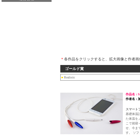
＊
各作品をクリックすると、拡大画像と作者画
ゴールド賞
■
Realistic
作品名 : Sm
作者名 : 
スマート
基礎体温
た体温を
こで就寝
せ、今ま
す。 ソ