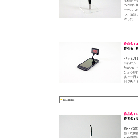
る機能を
つの周辺
ーカスし
つ、通話
求した。
作品名 : sp
作者名 : 
パッと見
風呂に入
無がわか
分かる様
姿で一目
詞で教え
■
Idealisitc
作品名 : Lo
作者名 : 
描いて通
様々な機
た使用用