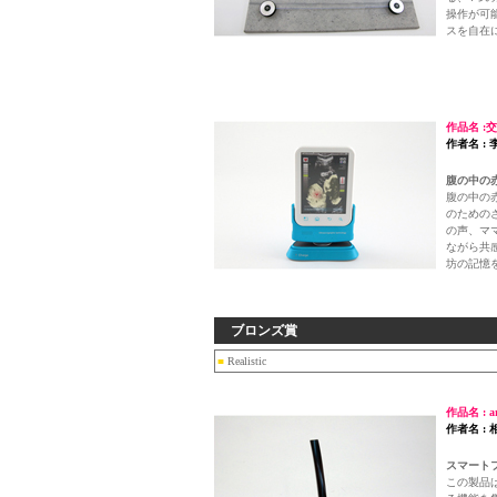
操作が可
スを自在
作品名 :
作者名 : 
腹の中の
腹の中の
のための
の声、マ
ながら共
坊の記憶
ブロンズ賞
■
Realistic
作品名 : a
作者名 :
スマート
この製品