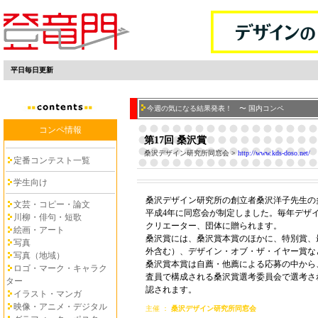
平日毎日更新
今週の気になる結果発表！ 〜 国内コンペ
コンペ情報
第17回 桑沢賞
桑沢デザイン研究所同窓会
>
http://www.kds-doso.net/
定番コンテスト一覧
学生向け
桑沢デザイン研究所の創立者桑沢洋子先生の
文芸・コピー・論文
平成4年に同窓会が制定しました。毎年デザ
川柳・俳句・短歌
クリエーター、団体に贈られます。
絵画・アート
桑沢賞には、桑沢賞本賞のほかに、特別賞、
写真
外含む）、デザイン・オブ・ザ・イヤー賞な
写真（地域）
桑沢賞本賞は自薦・他薦による応募の中から
ロゴ・マーク・キャラク
査員で構成される桑沢賞選考委員会で選考さ
ター
認されます。
イラスト・マンガ
映像・アニメ・デジタル
主催 ：
桑沢デザイン研究所同窓会