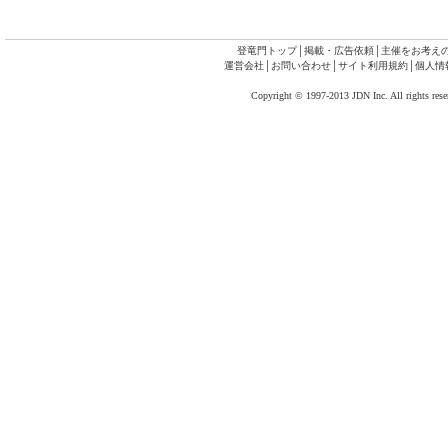
登竜門トップ
│
掲載・広告依頼
│
主催をお考え
運営会社
│
お問い合わせ
│
サイト利用規約
│
個人情
Copyright © 1997-2013 JDN Inc. All rights rese