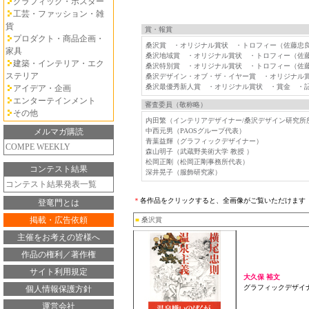
グラフィック・ポスター
工芸・ファッション・雑
貨
賞・報賞
プロダクト・商品企画・
桑沢賞 ・オリジナル賞状 ・トロフィー（佐藤忠
家具
桑沢地域賞 ・オリジナル賞状 ・トロフィー（佐
建築・インテリア・エク
桑沢特別賞 ・オリジナル賞状 ・トロフィー（佐
ステリア
桑沢デザイン・オブ・ザ・イヤー賞 ・オリジナル
桑沢最優秀新人賞 ・オリジナル賞状 ・賞金 ・記
アイデア・企画
エンターテインメント
審査委員（敬称略）
その他
内田繁（インテリアデザイナー/桑沢デザイン研究所
メルマガ購読
中西元男（PAOSグループ代表）
青葉益輝（グラフィックデザイナー）
COMPE WEEKLY
森山明子（武蔵野美術大学 教授 ）
松岡正剛（松岡正剛事務所代表）
コンテスト結果
深井晃子（服飾研究家）
コンテスト結果発表一覧
＊
各作品をクリックすると、全画像がご覧いただけます
登竜門とは
掲載・広告依頼
■
桑沢賞
主催をお考えの皆様へ
作品の権利／著作権
サイト利用規定
大久保 裕文
グラフィックデザイ
個人情報保護方針
運営会社