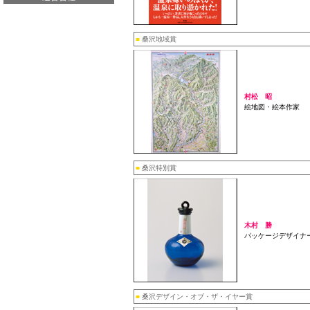
■
桑沢地域賞
村松 昭
絵地図・絵本作家
■
桑沢特別賞
木村 勝
パッケージデザイナ
■
桑沢デザイン・オブ・ザ・イヤー賞