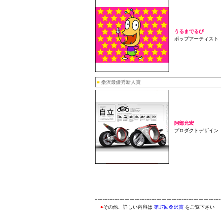
うるまでるび
ポップアーティスト
■
桑沢最優秀新人賞
阿部允宏
プロダクトデザイン
●
その他、詳しい内容は
第17回桑沢賞
をご覧下さい