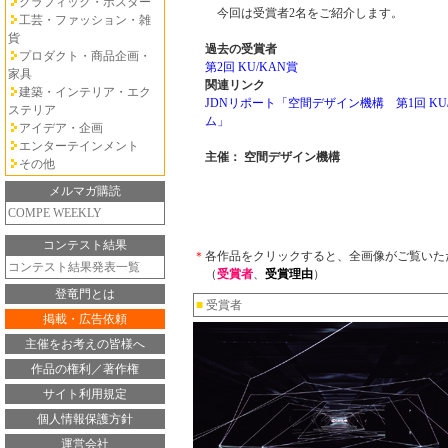
グラフィック・ポスター
今回は受賞者2名をご紹介します。
工芸・ファッション・雑
貨
過去の受賞者
プロダクト・商品企画・
第2回 KU/KAN賞
家具
関連リンク
建築・インテリア・エク
JDNリポート「空間デザイン機構 第1回 KU
ステリア
ム」
アイデア・企画
エンターテインメント
主催： 空間デザイン機構
その他
メルマガ購読
COMPE WEEKLY
コンテスト結果
＊
各作品をクリックすると、全画像がご覧いた
コンテスト結果発表一覧
（
受賞者
、
受賞理由
）
登竜門とは
■
受賞者
掲載・広告依頼
主催をお考えの皆様へ
作品の権利／著作権
サイト利用規定
個人情報保護方針
運営会社