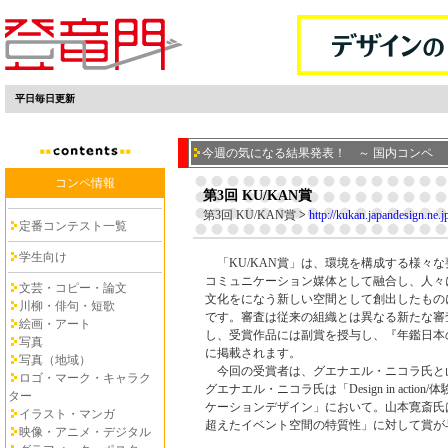
平日毎日更新
今週の気になる結果発表！ ～ 国内コンペ
コンペ情報
第3回 KU/KAN賞
第3回 KU/KAN賞
>
http://kukan.japandesign.ne.j
定番コンテスト一覧
学生向け
「KU/KAN賞」は、環境を構成する様々
コミュニケーション媒体として融合し、人々
文芸・コピー・論文
文化をになう新しい空間として創出したもの
川柳・俳句・短歌
です。審査は従来の組織とは異なる新たな審
絵画・アート
し、受賞作品には副賞を授与し、『年鑑日本
写真
に掲載されます。
写真（地域）
今回の受賞者は、グエナエル・ニコラ氏と
ロゴ・マーク・キャラク
グエナエル・ニコラ氏は「Design in actio
ター
ケーションデザイン」において。山本寛斎氏
イラスト・マンガ
超えたイベント空間の特質性」に対して賞が
映像・アニメ・デジタル