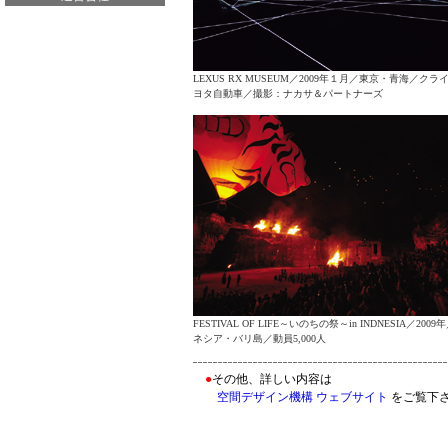
LEXUS RX MUSEUM／2009年１月／東京・青海／クラ
ヨタ自動車／撮影：ナカサ＆パートナーズ
FESTIVAL OF LIFE～いのちの祭～in INDNESIA／200
ネシア・バリ島／動員5,000人
●
その他、詳しい内容は
空間デザイン機構 ウェブサイト
をご覧下