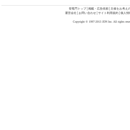
登竜門トップ
│
掲載・広告依頼
│
主催をお考え
運営会社
│
お問い合わせ
│
サイト利用規約
│
個人情
Copyright © 1997-2013 JDN Inc. All rights rese