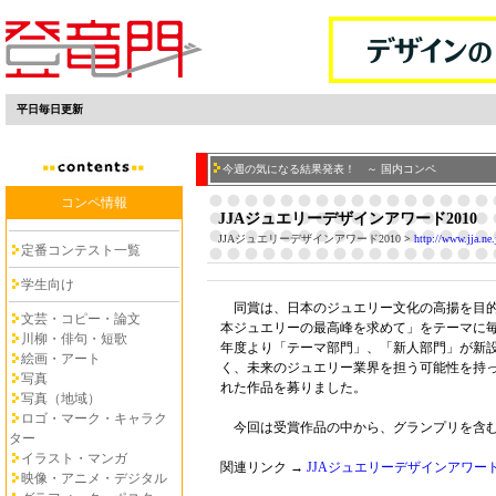
平日毎日更新
今週の気になる結果発表！ ～ 国内コンペ
コンペ情報
JJAジュエリーデザインアワード2010
JJAジュエリーデザインアワード2010
>
http://www.jja.ne.
定番コンテスト一覧
学生向け
同賞は、日本のジュエリー文化の高揚を目的
文芸・コピー・論文
本ジュエリーの最高峰を求めて」をテーマに
川柳・俳句・短歌
年度より「テーマ部門」、「新人部門」が新
絵画・アート
く、未来のジュエリー業界を担う可能性を持
写真
れた作品を募りました。
写真（地域）
ロゴ・マーク・キャラク
今回は受賞作品の中から、グランプリを含む
ター
イラスト・マンガ
関連リンク →
JJAジュエリーデザインアワード2
映像・アニメ・デジタル