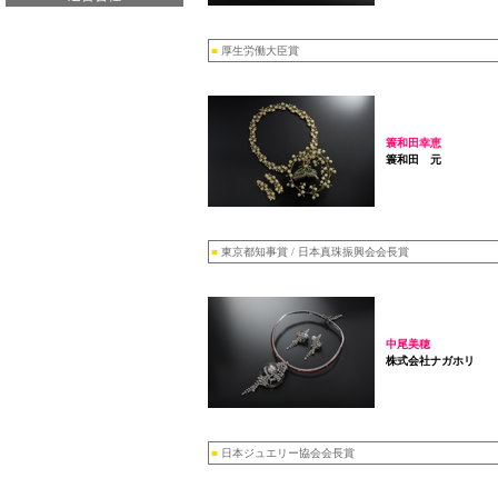
■
厚生労働大臣賞
簑和田幸恵
簑和田 元
■
東京都知事賞 / 日本真珠振興会会長賞
中尾美穂
株式会社ナガホリ
■
日本ジュエリー協会会長賞