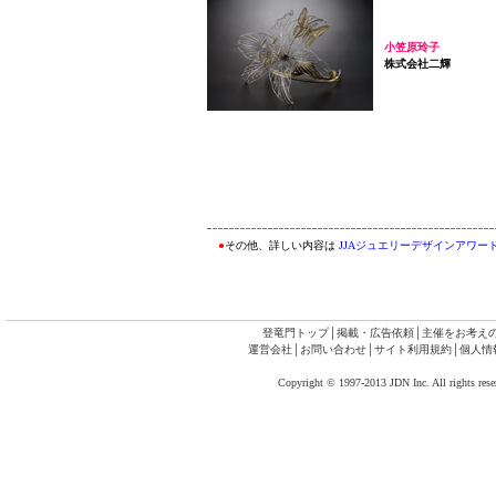
小笠原玲子
株式会社二輝
●
その他、詳しい内容は
JJAジュエリーデザインアワード2
登竜門トップ
│
掲載・広告依頼
│
主催をお考え
運営会社
│
お問い合わせ
│
サイト利用規約
│
個人情
Copyright © 1997-2013 JDN Inc. All rights rese