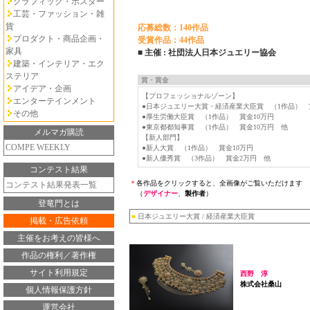
グラフィック・ポスター
工芸・ファッション・雑
貨
応募総数：140作品
プロダクト・商品企画・
受賞作品：44作品
家具
■ 主催 : 社団法人日本ジュエリー協会
建築・インテリア・エク
ステリア
賞・賞金
アイデア・企画
【プロフェッショナルゾーン】
エンターテインメント
●日本ジュエリー大賞・経済産業大臣賞 （1作品） 賞
その他
●厚生労働大臣賞 （1作品） 賞金10万円
●東京都都知事賞 （1作品） 賞金10万円 他
メルマガ購読
【新人部門】
COMPE WEEKLY
●新人大賞 （1作品） 賞金10万円
●新人優秀賞 （3作品） 賞金2万円 他
コンテスト結果
＊
各作品をクリックすると、全画像がご覧いただけます
コンテスト結果発表一覧
（
デザイナー
、
製作者
）
登竜門とは
■
日本ジュエリー大賞 / 経済産業大臣賞
掲載・広告依頼
主催をお考えの皆様へ
作品の権利／著作権
サイト利用規定
西野 淳
株式会社桑山
個人情報保護方針
運営会社