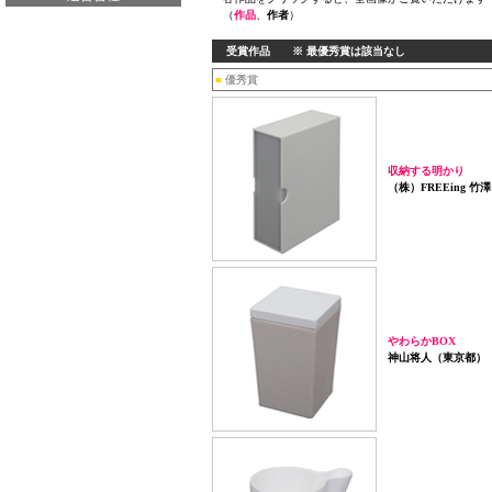
（
作品
、
作者
）
受賞作品 ※ 最優秀賞は該当なし
■
優秀賞
収納する明かり
（株）FREEing 
やわらかBOX
神山将人（東京都）