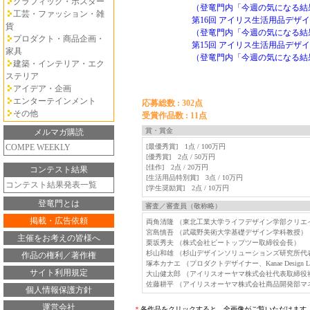
グラフィック・ポスター
（登竜門内「今週の気になる結
工芸・ファッション・雑
第16回 アイリス生活用品デザ
貨
（登竜門内「今週の気になる結
プロダクト・商品企画・
第15回 アイリス生活用品デザ
家具
（登竜門内「今週の気になる結
建築・インテリア・エク
ステリア
アイデア・企画
エンターテインメント
応募総数 : 302点
その他
受賞作品数 : 11点
賞・賞金
メルマガ購読
COMPE WEEKLY
[最優秀賞] 1点 / 100万円
[優秀賞] 2点 / 50万円
[佳作] 2点 / 20万円
コンテスト結果
[生活用品特別賞] 3点 / 10万円
コンテスト結果発表一覧
[学生奨励賞] 2点 / 10万円
登竜門とは
審査／審査員（敬称略）
掲載・広告依頼
両角清隆 （東北工業大学ライフデザイン学部クリエ
宮島慎吾 （武蔵野美術大学基礎デザイン学科教授）
主催をお考えの皆様へ
栗坂秀夫 （株式会社ビートップツー取締役会長）
杉山和雄 （杉山デザインソリューションズ研究所代
作品の権利／著作権
塚本カナエ （プロダクトデザイナー、Kanae Design L
サイト利用規定
大山健太郎 （アイリスオーヤマ株式会社代表取締役
佐藤耕平 （アイリスオーヤマ株式会社商品開発部マ
個人情報保護方針
運営会社
＊
各作品をクリックすると、全画像がご覧いただけます