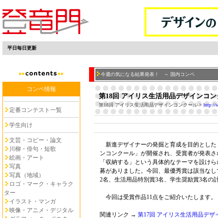
平日毎日更新
今週の気になる結果発表！ ～ 国内コンペ
コンペ情報
第18回 アイリス生活用品デザインコ
第18回 アイリス生活用品デザインコンクール
>
http://
定番コンテスト一覧
学生向け
文芸・コピー・論文
新進デザイナーの発掘と育成を目的とした
川柳・俳句・短歌
ンコンクール」が開催され、受賞者が発表さ
絵画・アート
「収納する」という具体的なテーマを設けられ
写真
募がありました。今回、最優秀賞は該当なし
写真（地域）
2名、生活用品特別賞3名、学生奨励賞3名の
ロゴ・マーク・キャラク
ター
今回は受賞作品11点をご紹介いたします。
イラスト・マンガ
映像・アニメ・デジタル
関連リンク →
第17回 アイリス生活用品デ