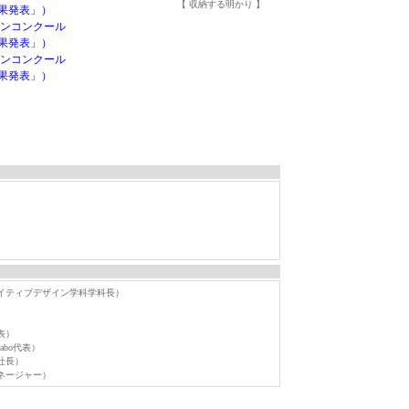
【 収納する明かり 】
果発表」）
インコンクール
果発表」）
インコンクール
果発表」）
イティブデザイン学科学科長）
表）
abo代表）
社長）
ネージャー）