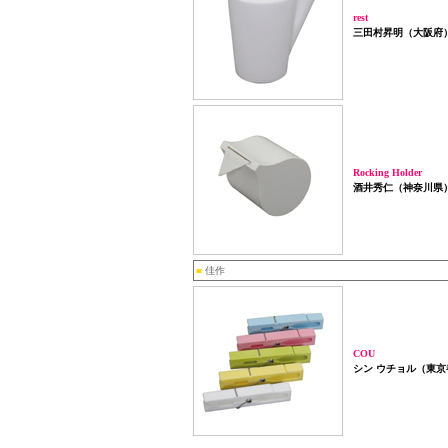
rest
三田村昇明（大阪府
Rocking Holder
酒井秀仁（神奈川県
■
佳作
COU
シン ウチョル（東京