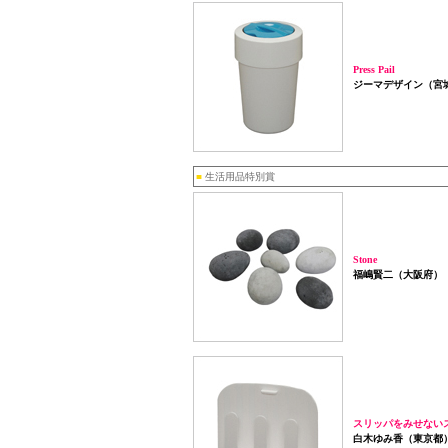
Press Pail
ジーマデザイン（宮
■
生活用品特別賞
Stone
福嶋賢二（大阪府）
スリッパをみせない
白木ゆみ香（東京都