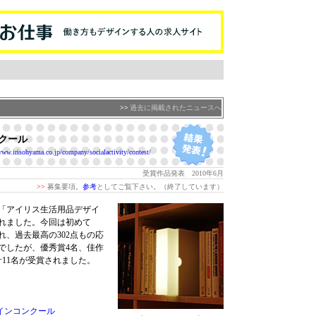
>>
過去に掲載されたニュースへ
ンクール
www.irisohyama.co.jp/company/socialactivity/contest/
受賞作品発表 2010年6月
>>
募集要項。
参考
としてご覧下さい。（終了しています）
「アイリス生活用品デザイ
れました。今回は初めて
、過去最高の302点もの応
でしたが、優秀賞4名、佳作
計11名が受賞されました。
ザインコンクール