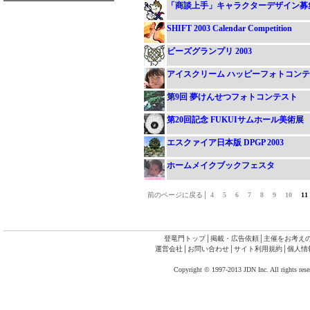
「商談上手」キャラクターデザイン募
SHIFT 2003 Calendar Competition
ビーズグランプリ 2003
アイスクリーム ハッピーフォトコン
第9回 夢けんせつフォトコンテスト
第20回記念 FUKUIサムホール美術展
エスクァイア日本版 DPGP 2003
ホームメイクブックフェスタ
前のページに戻る│
4
5
6
7
8
9
10
1
登竜門トップ
│
掲載・広告依頼
│
主催をお考え
運営会社
│
お問い合わせ
│
サイト利用規約
│
個人情
Copyright © 1997-2013 JDN Inc. All rights rese