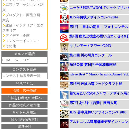
工芸・ファッション・雑
ニッケ SPORTWOOL Tシャツプリ
貨
プロダクト・商品企画・
JDN年賀状デザインコンペ2004
家具
建築・インテリア・エク
第1回 「日本の朝日」 フォトコンテス
ステリア
アイデア・企画
第4回 病気と検査の思い出エッセイ&
エンターテインメント
キリンアートアワード2003
その他
メルマガ購読
第23回 川の写真コンクール
COMPE WEEKLY
2003公募 第16回 全国和紙画展
コンテスト結果
tokyo Beat＊Music×Graphic Award Vol
コンテスト結果発表一覧
登竜門とは
第16回 丹波の森ウッドクラフト展
掲載・広告依頼
着てみたい北のTシャツ・デザイン展20
主催をお考えの皆様へ
第7回 あづま（吾妻）漫画大賞
作品の権利／著作権
サイト利用規定
JDN 暑中見舞いデザインコンペ 200
個人情報保護方針
アルミニウム建築構造デザイン・コン
運営会社