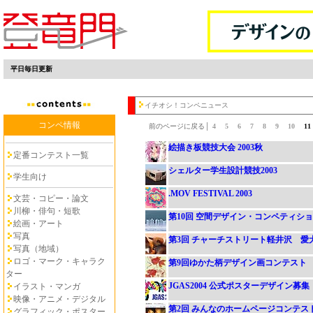
平日毎日更新
イチオシ！コンペニュース
コンペ情報
前のページに戻る│
4
5
6
7
8
9
10
1
絵描き板競技大会 2003秋
定番コンテスト一覧
シェルター学生設計競技2003
学生向け
.MOV FESTIVAL 2003
文芸・コピー・論文
川柳・俳句・短歌
第10回 空間デザイン・コンペティシ
絵画・アート
写真
第3回 チャーチストリート軽井沢 愛犬
写真（地域）
ロゴ・マーク・キャラク
第9回ゆかた柄デザイン画コンテスト
ター
JGAS2004 公式ポスターデザイン募集
イラスト・マンガ
映像・アニメ・デジタル
第2回 みんなのホームページコンテス
グラフィック・ポスター