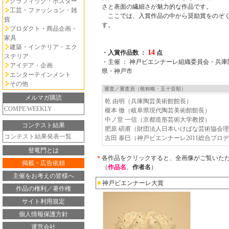
グラフィック・ポスター
さと表面の繊細さが魅力的な作品です。
工芸・ファッション・雑
ここでは、入賞作品の中から奨励賞をのぞく
貨
す。
プロダクト・商品企画・
家具
建築・インテリア・エク
14
・入賞作品数 ：
点
ステリア
・主催 ： 神戸ビエンナーレ組織委員会・兵
アイデア・企画
県・神戸市
エンターテインメント
その他
審査／審査員（敬称略・五十音順）
メルマガ購読
乾 由明（兵庫陶芸美術館館長）
COMPE WEEKLY
榎本 徹（岐阜県現代陶芸美術館館長）
中ノ堂 一信（京都造形芸術大学教授）
コンテスト結果
肥原 碩甫（財団法人日本いけばな芸術協会
コンテスト結果発表一覧
吉田 泰巳（神戸ビエンナーレ2011総合プロ
登竜門とは
＊
各作品をクリックすると、全画像がご覧いた
掲載・広告依頼
（
作品名
、
作者名
）
主催をお考えの皆様へ
■
神戸ビエンナーレ大賞
作品の権利／著作権
サイト利用規定
個人情報保護方針
運営会社