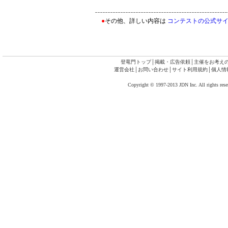
●
その他、詳しい内容は
コンテストの公式サ
登竜門トップ
│
掲載・広告依頼
│
主催をお考え
運営会社
│
お問い合わせ
│
サイト利用規約
│
個人情
Copyright © 1997-2013 JDN Inc. All rights rese