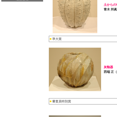
土からの収
青木 邦
■
準大賞
灰釉器
西端 正
■
審査員特別賞