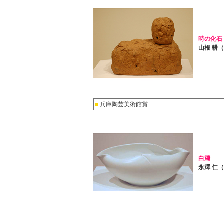
時の化石
山根 耕
■
兵庫陶芸美術館賞
白濤
永澤 仁