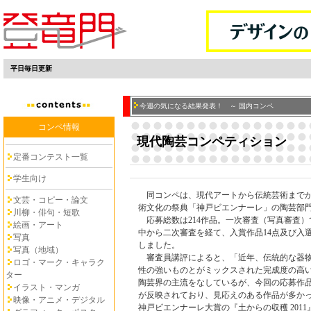
平日毎日更新
今週の気になる結果発表！ ～ 国内コンペ
コンペ情報
現代陶芸コンペティション
定番コンテスト一覧
学生向け
同コンペは、現代アートから伝統芸術までが
文芸・コピー・論文
術文化の祭典「神戸ビエンナーレ」の陶芸部
川柳・俳句・短歌
応募総数は214作品。一次審査（写真審査）
絵画・アート
中から二次審査を経て、入賞作品14点及び入選
写真
しました。
写真（地域）
審査員講評によると、「近年、伝統的な器物
ロゴ・マーク・キャラク
性の強いものとがミックスされた完成度の高
ター
陶芸界の主流をなしているが、今回の応募作
イラスト・マンガ
が反映されており、見応えのある作品が多か
映像・アニメ・デジタル
神戸ビエンナーレ大賞の『土からの収穫 201