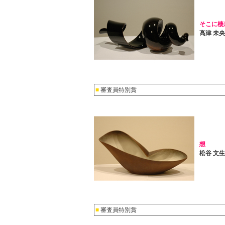
そこに棲息
髙津 未
■
審査員特別賞
想
松谷 文
■
審査員特別賞