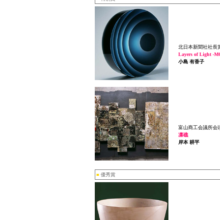
北日本新聞社社長
Layers of Light -
小島 有香子
富山商工会議所会
凛礁
岸本 耕平
■
優秀賞