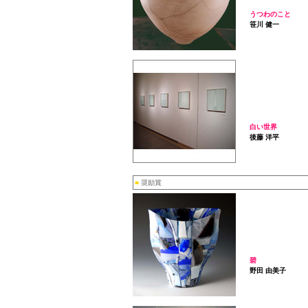
うつわのこと
笹川 健一
白い世界
後藤 洋平
■
奨励賞
碧
野田 由美子