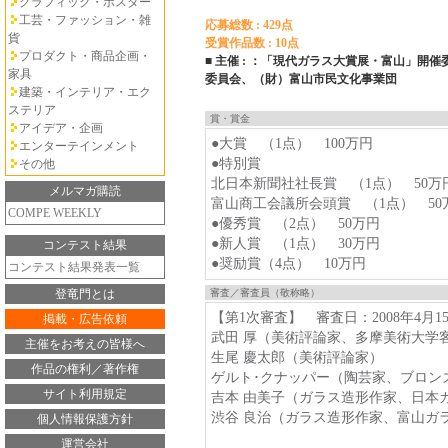
グラフィック・ポスター
工芸・ファッション・雑
応募総数 : 429点
貨
受賞作品数 : 10点
プロダクト・商品企画・
■ 主催 : ：「現代ガラス大賞展・富山」開
家具
委員会、（財）富山市民文化事業団
建築・インテリア・エク
ステリア
賞・賞金
アイデア・企画
●大賞 （1点） 100万円
エンターテインメント
●特別賞
その他
北日本新聞社社長賞 （1点） 50万
メルマガ購読
富山商工会議所会頭賞 （1点） 50
COMPE WEEKLY
●優秀賞 （2点） 50万円
●新人賞 （1点） 30万円
コンテスト結果
●奨励賞（4点） 10万円
コンテスト結果発表一覧
登竜門とは
審査／審査員（敬称略）
【第1次審査】 審査日：2008年4月1
掲載・広告依頼
武田 厚（美術評論家、多摩美術大学
主催をお考えの皆様へ
生尾 慶太郎（美術評論家）
作品の権利／著作権
ゲルト･クナッパー（陶芸家、ブロン
サイト利用規定
吉本 由美子（ガラス造形作家、日本
渋谷 良治（ガラス造形作家、富山ガ
個人情報保護方針
運営会社