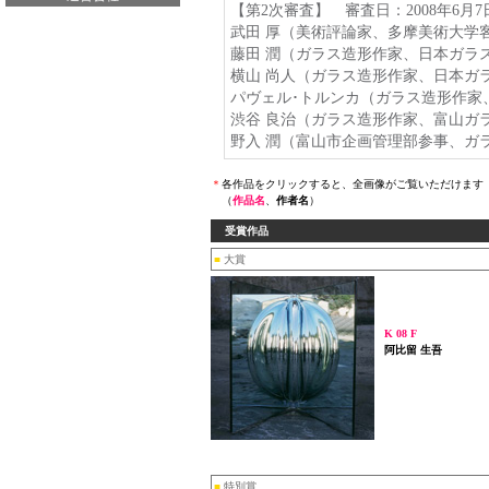
【第2次審査】 審査日：2008年6月
武田 厚（美術評論家、多摩美術大学
藤田 潤（ガラス造形作家、日本ガラ
横山 尚人（ガラス造形作家、日本ガ
パヴェル･トルンカ（ガラス造形作家
渋谷 良治（ガラス造形作家、富山ガ
野入 潤（富山市企画管理部参事、ガ
＊
各作品をクリックすると、全画像がご覧いただけます
（
作品名
、
作者名
）
受賞作品
■
大賞
K 08 F
阿比留 生吾
■
特別賞