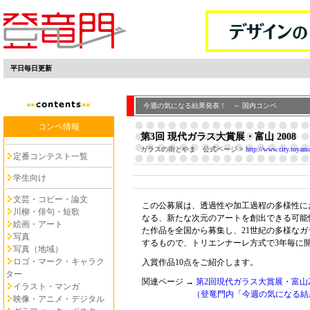
平日毎日更新
今週の気になる結果発表！ ～ 国内コンペ
コンペ情報
第3回 現代ガラス大賞展・富山 2008
ガラスの街とやま 公式ページ
>
http://www.city.toyama
定番コンテスト一覧
学生向け
文芸・コピー・論文
この公募展は、透過性や加工過程の多様性に
川柳・俳句・短歌
なる、新たな次元のアートを創出できる可能
絵画・アート
た作品を全国から募集し、21世紀の多様な
写真
するもので、トリエンナーレ方式で3年毎に
写真（地域）
ロゴ・マーク・キャラク
入賞作品10点をご紹介します。
ター
関連ページ →
第2回現代ガラス大賞展・富山2
イラスト・マンガ
（登竜門内「今週の気になる結
映像・アニメ・デジタル