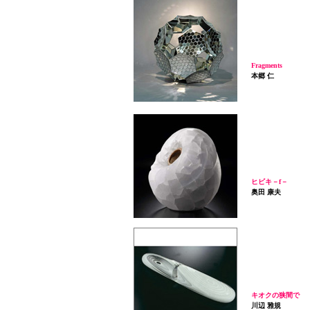
Fragments
本郷 仁
ヒビキ－f－
奥田 康夫
キオクの狭間で
川辺 雅規