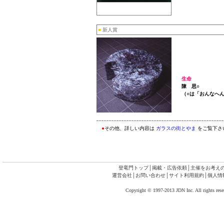
■
新人賞
生命
陳 思○
（○は「おんなへ
●
その他、詳しい内容は
ガラスの街とやま
をご覧下さ
登竜門トップ
│
掲載・広告依頼
│
主催をお考え
運営会社
│
お問い合わせ
│
サイト利用規約
│
個人情
Copyright © 1997-2013 JDN Inc. All rights rese