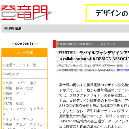
平日毎日更新
今週の気になる結果発表！ ～ 国内コンペ
コンペ情報
FUJITSU モバイルフォンデザインアワ
in collaboration with DESIGN ASSOC
定番コンテスト一覧
FUJITSU モバイルフォンデザインアワード 2009
in collaboration with DESIGN ASSOCIATION
>
http://mob
学生向け
文芸・コピー・論文
富士通の提供する携帯電話のデザイン強化施
川柳・俳句・短歌
ト形式で、広く一般から携帯電話のデザイン
絵画・アート
ては、プロダクトデザイナーの喜多俊之氏、
写真
学氏、日経デザイン編集長の下川一哉氏、アー
写真（地域）
ASSOCIATION会長も務める浅葉克己氏
ロゴ・マーク・キャラク
しました。なお、表彰対象デザインのグラン
ター
員特別賞の9作品については、幕張メッセにて開
イラスト・マンガ
JAPAN2009会場内の富士通ブース（メインス
映像・アニメ・デジタル
日に授賞式と作品の展示が行われました。