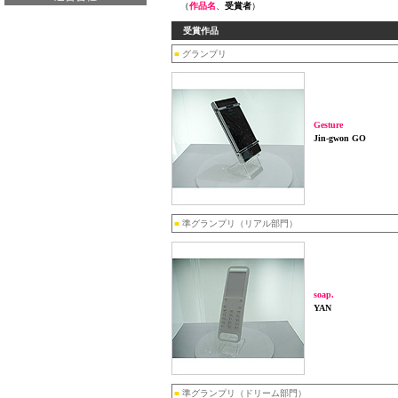
（
作品名
、
受賞者
）
受賞作品
■
グランプリ
Gesture
Jin-gwon GO
■
準グランプリ（リアル部門）
soap.
YAN
■
準グランプリ（ドリーム部門）