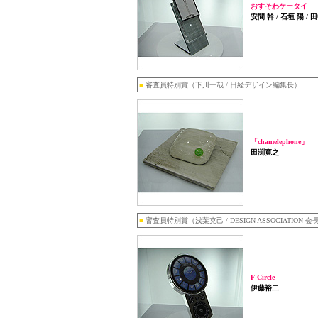
おすそわケータイ
安間 幹 / 石垣 陽 / 
■
審査員特別賞（下川一哉 / 日経デザイン編集長）
「chamelephone」
田渕寛之
■
審査員特別賞（浅葉克己 / DESIGN ASSOCIATION 会
F-Circle
伊藤裕二