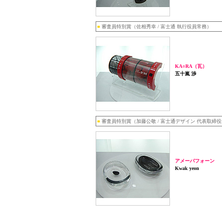
■
審査員特別賞（佐相秀幸 / 富士通 執行役員常務）
KA○RA（瓦）
五十嵐 渉
■
審査員特別賞（加藤公敬 / 富士通デザイン 代表取締
アメーバフォーン
Kwak yeon