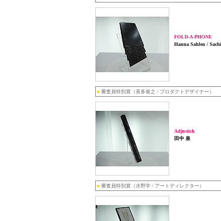
FOLD-A-PHONE
Hanna Sahlen / Sach
■
審査員特別賞（喜多俊之 / プロダクトデザイナー）
Adjustick
田中 泉
■
審査員特別賞（水野学 / アートディレクター）