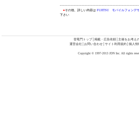
●
その他、詳しい内容は
FUJITSU モバイルフォンデザインアワー
下さい
登竜門トップ
│
掲載・広告依頼
│
主催をお考え
運営会社
│
お問い合わせ
│
サイト利用規約
│
個人情
Copyright © 1997-2013 JDN Inc. All rights rese