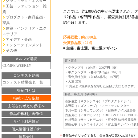
グラフィック・ポスター
工芸・ファッション・雑
ここでは、約2,000点の中から選出された、
貨
リ2作品（各部門1作品）、審査員特別賞6作
プロダクト・商品企画・
紹介致します。
家具
建築・インテリア・エク
ステリア
応募総数 : 約2,000点
アイデア・企画
受賞作品数 : 24点
エンターテインメント
■ 主催 : 富士通、富士通デザイン
その他
メルマガ購読
賞・賞金
COMPE WEEKLY
・グランプリ （1作品） 200万円（※）
・準グランプリ （各部門1作品） 50万円
コンテスト結果
・審査員特別賞 （各1名6作品） 10万円
・入選 適宜
コンテスト結果発表一覧
※ 賞金より源泉税を控除した金額が支払われます。
登竜門とは
審査／審査員（敬称略）
掲載・広告依頼
喜多俊之（キタトシユキ） / プロダクトデザイナー
主催をお考えの皆様へ
水野学（ミズノマナブ） / アートディレクター
下川一哉（シモカワカズヤ） / 日経デザイン編集長
作品の権利／著作権
浅葉克己（アサバカツミ） / DESIGN ASSOCIATION
佐相秀幸（サソウヒデユキ） / 富士通 執行役員常務
サイト利用規定
加藤公敬（カトウキミタカ） / 富士通デザイン 代表
個人情報保護方針
＊
各作品をクリックすると、全画像がご覧いただけます
運営会社