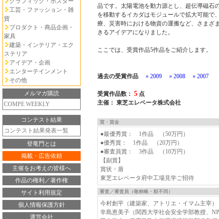
グラフィック・ポスター
品です。太陽電池を動力源とし、超伝導磁石
工芸・ファッション・雑
を移動するイカダはモジュールで拡大可能で
貨
療、災害時における物資の運搬など、さまざ
プロダクト・商品企画・
きるアイデアになりました。
家具
建築・インテリア・エク
ここでは、受賞作品5作品をご紹介します。
ステリア
アイデア・企画
エンターテインメント
過去の受賞作品
» 2009
» 2008
» 2007
その他
メルマガ購読
5
受賞作品数：
点
主催： 東芝エレベータ株式会社
COMPE WEEKLY
コンテスト結果
賞・賞金
コンテスト結果発表一覧
●最優秀賞： 1作品 （50万円）
●優秀賞： 1作品 （20万円）
登竜門とは
●審査員賞： 3作品 （10万円）
掲載・広告依頼
【副賞】
主催をお考えの皆様へ
賞状・盾
東芝エレベータ府中工場見学ご招待
作品の権利／著作権
審査／審査員（敬称略・順不同）
サイト利用規定
今村創平（建築家、アトリエ・イマム主宰）
個人情報保護方針
辛島恵美子（関西大学社会安全学部教授、N
運営会社