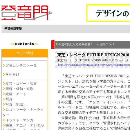
平日毎日更新
今週の気になる結果発表！ ～ 国内コンペ
コンペ情報
東芝エレベータ FUTURE DESIGN 2
東芝エレベータ FUTURE DESIGN 2010 未来エレベ
http://www.toshiba-elevator.co.jp/elv/newsnavi/volumes/cont
定番コンテスト一覧
学生向け
「東芝エレベータ FUTURE DESIGN 201
ンテスト」は、次代を担う学生の方々から、
文芸・コピー・論文
ーターやエスカレーターのイメージを一新す
川柳・俳句・短歌
躍する未来の交通のアイデアを募集するコン
絵画・アート
第4回目を迎えた今回のテーマは「地域を観
写真
来の交通」です。「エンターテインメント」
写真（地域）
をキーワードに、地域振興に貢献する、乗っ
ロゴ・マーク・キャラク
適な交通機関のアイデアを募集しました。
ター
最優秀賞に選ばれたのは、東京理科大学の学
イラスト・マンガ
カダネット」です。クラウド管理されたハイ
映像・アニメ・デジタル
戸内の島々を自在に移動することで地域の活