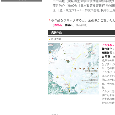
田中浩也（慶応義塾大学環境情報学部准教授
藻谷浩介（株式会社日本政策投資銀行 地域振
原田 豊（東芝エレベータ株式会社 取締役上
＊
各作品をクリックすると、全画像がご覧いた
（
、
、
）
作品名
作者名
作品説明
受賞作品
■
最優秀賞
イカダネッ
藤代健介
（
斉田祥吾
（
金 司寛
（
瀬戸内の島
など多くの
る。その解
イカダは、
磁石と反射
陸に上がれ
る。そのた
る。
イカダには
誰にも平等
災害時の物
文化を創造