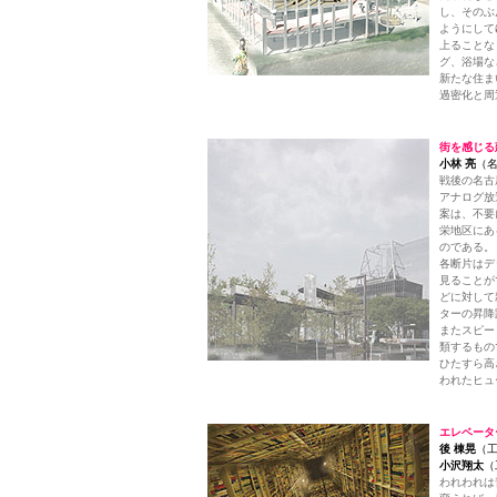
し、そのぶ
ようにして
上ることな
グ、浴場な
新たな住ま
過密化と周
街を感じる
小林 亮
（名
戦後の名古
アナログ放
案は、不要
栄地区にあ
のである。
各断片はデ
見ることが
どに対して
ターの昇降
またスピー
類するもの
ひたすら高
われたヒュ
エレベータ
後 棟晃
（工
小沢翔太
（
われわれは