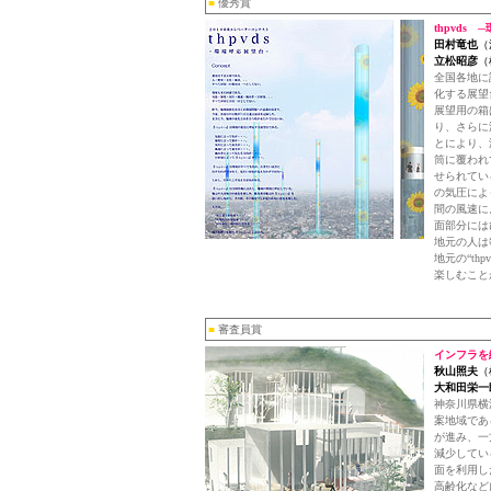
■
優秀賞
thpvds
田村竜也
（
立松昭彦
（
全国各地に
化する展望
展望用の箱
り、さらに
とにより、
筒に覆われ
せられてい
の気圧によ
間の風速に
面部分には
地元の人は
地元の“t
楽しむこと
■
審査員賞
インフラを
秋山照夫
（
大和田栄一
神奈川県横
案地域であ
が進み、一
減少してい
面を利用し
高齢化など