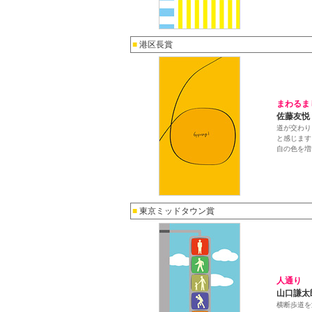
■
港区長賞
まわるま
佐藤友悦
道が交わり
と感じます
自の色を増
■
東京ミッドタウン賞
人通り
山口謙太
横断歩道を