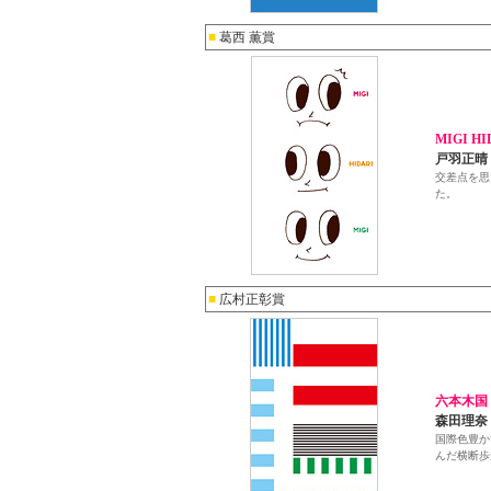
■
葛西 薫賞
MIGI HI
戸羽正晴
交差点を思
た。
■
広村正彰賞
六本木国
森田理奈
国際色豊か
んだ横断歩