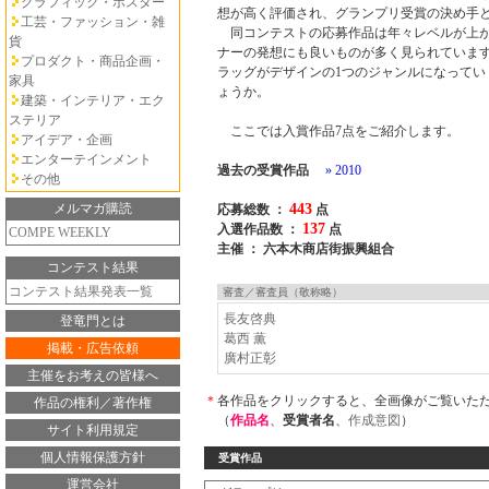
グラフィック・ポスター
想が高く評価され、グランプリ受賞の決め手
工芸・ファッション・雑
同コンテストの応募作品は年々レベルが上が
貨
ナーの発想にも良いものが多く見られていま
プロダクト・商品企画・
ラッグがデザインの1つのジャンルになってい
家具
ょうか。
建築・インテリア・エク
ステリア
ここでは入賞作品7点をご紹介します。
アイデア・企画
エンターテインメント
過去の受賞作品
» 2010
その他
メルマガ購読
443
応募総数 ：
点
137
入選作品数 ：
点
COMPE WEEKLY
主催 ： 六本木商店街振興組合
コンテスト結果
コンテスト結果発表一覧
審査／審査員（敬称略）
長友啓典
登竜門とは
葛西 薫
掲載・広告依頼
廣村正彰
主催をお考えの皆様へ
＊
各作品をクリックすると、全画像がご覧いた
作品の権利／著作権
（
作品名
、
受賞者名
、
作成意図
）
サイト利用規定
個人情報保護方針
受賞作品
運営会社