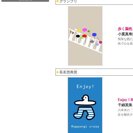
■
グランプリ
歩く脳色
小貫真寿
簡単な図だ
色で心を表
■
長友啓典賞
Enjoy！Ro
千綿芙美
六本木の「
足を融合さ