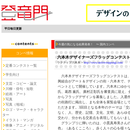
平日毎日更新
今週の気になる結果発表！ 〜 国内コンペ
コンペ情報
六本木デザイナーズフラッグコンテスト 2
ラクティブ六本木
>
http://www.ractive-roppongi.com/
定番コンテスト一覧
学生向け
六本木デザイナーズフラッグコンテストは、
興組合がアート＆デザインの街・六本木で、
文芸・コピー・論文
ベントとして開催しています。六本木にゆか
川柳・俳句・短歌
氏、葛西 薫氏、廣村正彰氏を審査員に迎え、
絵画・アート
からフラッグデザインを募集しました。入選作
写真
の街路灯に掲出し、まち全体を展覧会場とし
写真（地域）
ただきます。3回目となる本年のテーマは「交
ロゴ・マーク・キャラク
なく、人、歴史、記憶、文化、文明、あらゆ
ター
交わり、分かれる交差点を表現してもらいま
イラスト・マンガ
グランプリに輝いたのは、小貫真寿美さん
映像・アニメ・デジタル
色」（あるくこころ）。歩く人々の心を様々