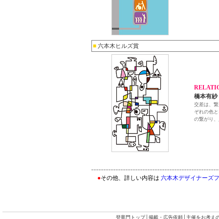
■
六本木ヒルズ賞
RELATI
橋本有紗
交差は、繋
ぞれの色と
の繋がり、
●
その他、詳しい内容は
六本木デザイナーズフラ
登竜門トップ
│
掲載・広告依頼
│
主催をお考え