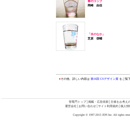
春のコップ
岡崎 由佳
「水のなか」
芝原 啓輔
●
その他、詳しい内容は
第16回 CSデザイン賞
をご覧
登竜門トップ
│
掲載・広告依頼
│
主催をお考え
運営会社
│
お問い合わせ
│
サイト利用規約
│
個人情
Copyright © 1997-2013 JDN Inc. All rights rese