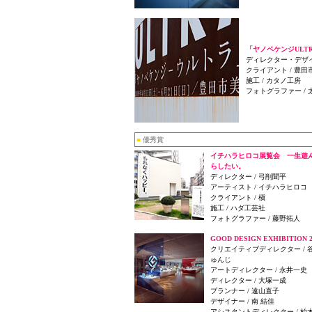
「ヤノベケンジULT
ディレクター・デザイ
クライアント / 豊田
施工 / カタノ工房
フォトグラファー / 
■
優秀賞
イチハラヒロコ展覧会 一生遊
らしたい。
ディレクター / 弓削聞平
アーティスト / イチハラヒロコ
クライアント / 槇
施工 / ハダ工芸社
フォトグラファー / 藤野拓人
GOOD DESIGN EXHIBITION 2
クリエイティブディレクター / 
ゅんじ
アートディレクター / 永井一史
ディレクター / 大塚一成
プランナー / 遠山直子
デザイナー / 南 結佳
アシスタントディレクター / 柏