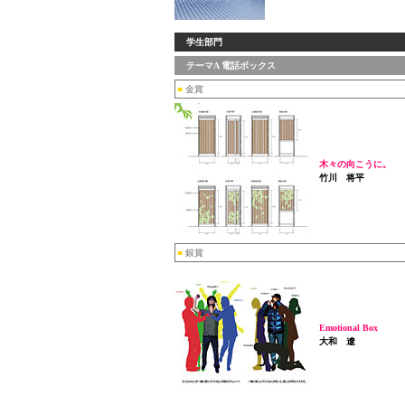
学生部門
テーマA 電話ボックス
■
金賞
木々の向こうに。
竹川 将平
■
銀賞
Emotional Box
大和 遼