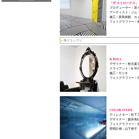
「ザ ストロークス」
プロデューサー / 原
アーティスト / ジム
施工 / 原美術館、カ
フォトグラファー / 
■
準グランプリ
& ROLL
デザイナー / 秋元葉
クライアント / & RO
施工 / モリオ
フォトグラファー / 
COLOR STUDY
ディレクター / 松下 
デザイナー / 森井美
フォトグラファー /
照明計画 / 山下裕子