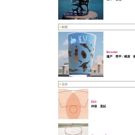
■
銅賞
Re:water
瀬戸 秀平 / 椎原 
■
佳作
ISO
仲俣 直紀