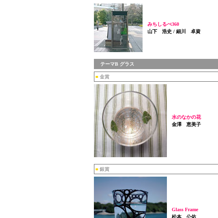
みちしるべ360
山下 浩史 / 細川 卓資
テーマB グラス
■
金賞
水のなかの花
金澤 恵美子
■
銀賞
Glass Frame
松本 公佑