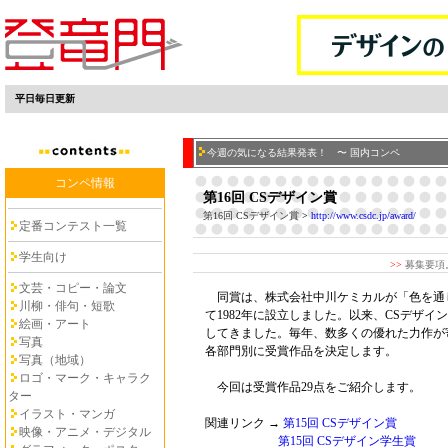
平日毎日更新
今週の気になる結果発表！ 〜 国内コンペ
コンペ情報
第16回 CSデザイン賞
第16回 CSデザイン賞
>
http://www.csdc.jp/award/
定番コンテスト一覧
学生向け
>>
募集要項
文芸・コピー・論文
同賞は、株式会社中川ケミカルが「色を通
川柳・俳句・短歌
て1982年に設立しました。以来、CSデザ
絵画・アート
してきました。毎年、数多くの優れた力作が
写真
各部門別に受賞作品を決定します。
写真（地域）
ロゴ・マーク・キャラク
今回は受賞作品29点をご紹介します。
ター
イラスト・マンガ
関連リンク →
第15回 CSデザイン賞
映像・アニメ・デジタル
第15回 CSデザイン学生賞