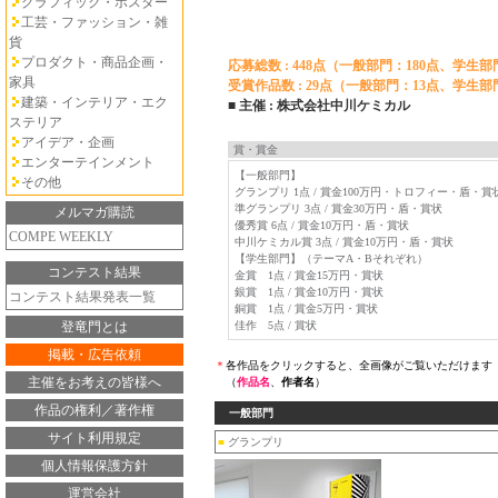
グラフィック・ポスター
工芸・ファッション・雑
貨
プロダクト・商品企画・
応募総数 : 448点（一般部門：180点、学生部
家具
受賞作品数 : 29点（一般部門：13点、学生部
建築・インテリア・エク
■ 主催 : 株式会社中川ケミカル
ステリア
アイデア・企画
賞・賞金
エンターテインメント
【一般部門】
その他
グランプリ 1点 / 賞金100万円・トロフィー・盾・賞
準グランプリ 3点 / 賞金30万円・盾・賞状
メルマガ購読
優秀賞 6点 / 賞金10万円・盾・賞状
COMPE WEEKLY
中川ケミカル賞 3点 / 賞金10万円・盾・賞状
【学生部門】（テーマA・Bそれぞれ）
コンテスト結果
金賞 1点 / 賞金15万円・賞状
銀賞 1点 / 賞金10万円・賞状
コンテスト結果発表一覧
銅賞 1点 / 賞金5万円・賞状
登竜門とは
佳作 5点 / 賞状
掲載・広告依頼
＊
各作品をクリックすると、全画像がご覧いただけます
主催をお考えの皆様へ
（
作品名
、
作者名
）
作品の権利／著作権
一般部門
サイト利用規定
■
グランプリ
個人情報保護方針
運営会社