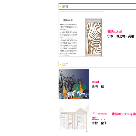
■
銅賞
電話の木箱
守本 尊之輔 / 高柳
■
佳作
safari
西岡 毅
「ドコココ」−電話ボックスを
図に。。。
中村 聡子