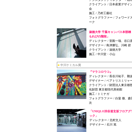
クライアント / 日本産業デザイ
会
施工 / 乃村工藝社
フォトグラファー / フォワード
ーク
淑徳大学 千葉キャンパス本部棟
もれびの階段」
ディレクター / 室殿一哉、谷口
デザイナー / 島津勝弘、川崎 碧
クライアント / 淑徳大学
施工 / 中川堂・小山
■
中川ケミカル賞
『マラコロウコ』
ディレクター / 長谷川祐子、難
デザイナー / ベアトリスミリャ
クライアント / 財団法人東京都
化財団 東京都現代美術館
施工 / トミナガ
フォトグラファー / 白畠 徹、森
次
「UNIQLO渋谷道玄坂フロアグ
ック」
ディレクター / 北村文人
デザイナー / 石川 篤