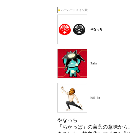
■
ムームードメイン賞
やなっち
Palm
ichi_ko
やなっち
「ちかっぱ」の言葉の意味から、