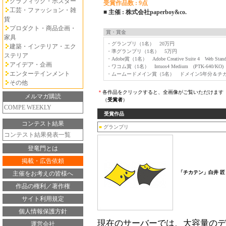
グラフィック・ポスター
受賞作品数 : 9点
工芸・ファッション・雑
■ 主催 : 株式会社paperboy&co.
貨
プロダクト・商品企画・
賞・賞金
家具
・グランプリ（1名） 20万円
建築・インテリア・エク
・準グランプリ（1名） 5万円
ステリア
・Adobe賞（1名） Adobe Creative Suite 4 Web Stand
アイデア・企画
・ワコム賞（1名） Intuos4 Medium (PTK-640/KO)
エンターテインメント
・ムームードメイン賞（5名） ドメイン5年分＆チ
その他
＊
各作品をクリックすると、全画像がご覧いただけます
メルマガ購読
（
受賞者
）
COMPE WEEKLY
受賞作品
コンテスト結果
■
グランプリ
コンテスト結果発表一覧
登竜門とは
掲載・広告依頼
「チカテン」白井 匠
主催をお考えの皆様へ
作品の権利／著作権
サイト利用規定
個人情報保護方針
現在のサーバーでは、大容量のデ
運営会社