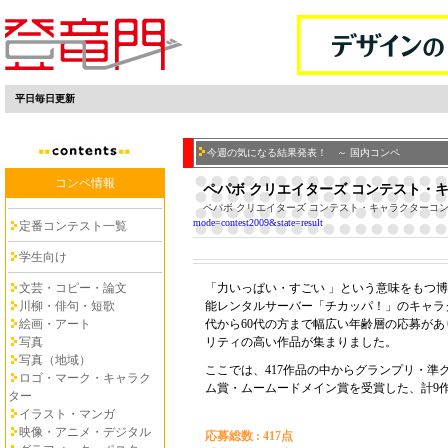
平日毎日更新
今週の気になる結果発表！ ～ 国内コンペ
コンペ情報
ペパボ クリエイターズ コンテスト・
ペパボ クリエイターズ コンテスト・キャラクターコ
mode=contest2009&state=result
定番コンテスト一覧
学生向け
文芸・コピー・論文
「力いっぱい・すごい 」という意味をもつ
川柳・俳句・短歌
能レンタルサーバー「チカッパ！」のキャラ
絵画・アート
代から60代の方まで幅広い年齢層の応募が
写真
リティの高い作品が集まりました。
写真（地域）
ここでは、417作品の中からグランプリ・準グ
ロゴ・マーク・キャラク
ム賞・ムームードメイン賞を受賞した、計9
ター
イラスト・マンガ
映像・アニメ・デジタル
応募総数 : 417点