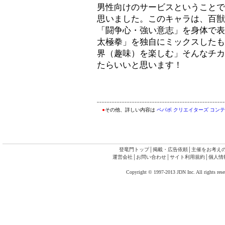
男性向けのサービスということで
思いました。このキャラは、百獣
「闘争心・強い意志」を身体で表
太極拳」を独自にミックスしたも
界（趣味）を楽しむ」そんなチカ
たらいいと思います！
●
その他、詳しい内容は
ペパボ クリエイターズ コン
登竜門トップ
│
掲載・広告依頼
│
主催をお考え
運営会社
│
お問い合わせ
│
サイト利用規約
│
個人情
Copyright © 1997-2013 JDN Inc. All rights rese