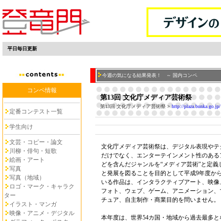
平日毎日更新
今週の気になる結果発表！ ～ 国内コンペ
コンペ情報
第13回 文化庁メディア芸術祭
第13回 文化庁メディア芸術祭
>
http://plaza.bunka.go.jp/
定番コンテスト一覧
学生向け
文芸・コピー・論文
文化庁メディア芸術祭は、デジタル表現やテ
川柳・俳句・短歌
だけでなく、エンターテインメント性のある
絵画・アート
どを含んだジャンルを“メディア芸術”と定
写真
と発展を図ることを目的として平成9年度か
写真（地域）
いる作品は、インタラクティブアート、映像
ロゴ・マーク・キャラク
フォト、ウェブ、ゲーム、アニメーション、
ター
チュア、自主制作・商業目的を問いません。
イラスト・マンガ
映像・アニメ・デジタル
本年度は、世界54カ国・地域から過去最多とな