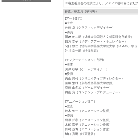
※審査委員会の推薦により、メディア芸術界に貢献
審査／審査員（敬称略）
[アート部門]
■主査
佐藤 卓（グラフィックデザイナー）
■委員
岡﨑 乾二郎（近畿大学国際人文科学研究所教授）
四方 幸子（メディアアート・キュレイター）
関口 敦仁（情報科学芸術大学院大学（IAMAS）学長
辻川 幸一郎（映像作家）
[エンターテインメント部門]
■主査
河津 秋敏（ゲームデザイナー）
■委員
内山 光司（クリエイティブディレクター）
後藤 繁雄（京都造形芸術大学教授）
斎藤 由多加（ゲームデザイナー）
桝山 寛（コンテンツ・プロデューサー）
[アニメーション部門]
■主査
鈴木 伸一（アニメーション監督）
■委員
幾原 邦彦（アニメーション監督）
木船 園子（アニメーション作家）
野村 辰寿（アニメーション作家）
樋口 真嗣（映画監督）