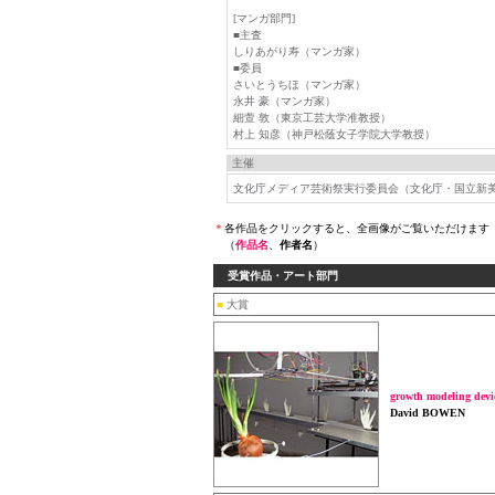
[マンガ部門]
■主査
しりあがり寿（マンガ家）
■委員
さいとうちほ（マンガ家）
永井 豪（マンガ家）
細萱 敦（東京工芸大学准教授）
村上 知彦（神戸松蔭女子学院大学教授）
主催
文化庁メディア芸術祭実行委員会（文化庁・国立新美術
＊
各作品をクリックすると、全画像がご覧いただけます
（
作品名
、
作者名
）
受賞作品・アート部門
■
大賞
growth modeling devi
David BOWEN