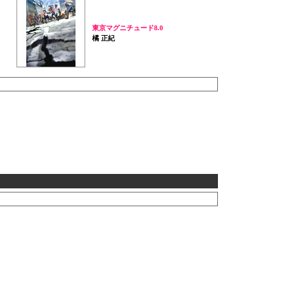
東京マグニチュード8.0
橘 正紀