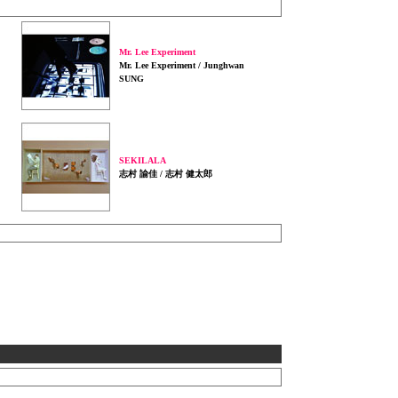
Mr. Lee Experiment
Mr. Lee Experiment / Junghwan
SUNG
SEKILALA
志村 諭佳 / 志村 健太郎