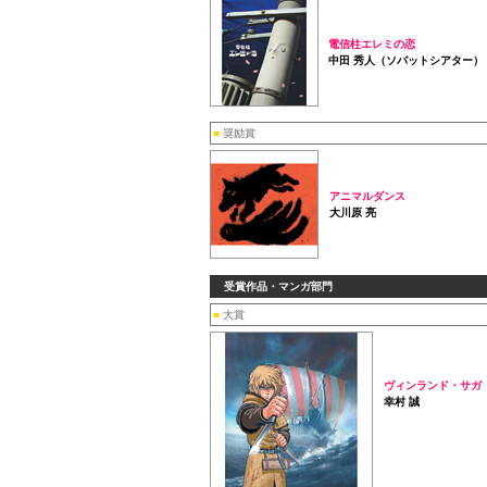
電信柱エレミの恋
中田 秀人（ソバットシアター）
■
奨励賞
アニマルダンス
大川原 亮
受賞作品・マンガ部門
■
大賞
ヴィンランド・サガ
幸村 誠