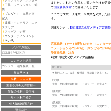
グラフィック・ポスター
ました。これらの作品をご覧いただける受賞作
工芸・ファッション・雑
で
国立新美術館
にて開催いたします。
貨
プロダクト・商品企画・
ここでは大賞・優秀賞・奨励賞を受賞した計
家具
す。
建築・インテリア・エク
ステリア
関連リンク →
[第12回]文化庁メディア芸術祭
アイデア・企画
エンターテインメント
その他
応募総数 : [アート部門] 1,169点 [エンター
メルマガ購読
ニメーション部門] 473点 [マンガ部門] 328点
COMPE WEEKLY
受賞作品数 : 24点
■ [第13回]文化庁メディア芸術祭
コンテスト結果
コンテスト結果発表一覧
賞・賞金
登竜門とは
各部門ごとに、大賞、優秀賞、奨励賞を贈賞する。
掲載・広告依頼
[大賞]
賞状（文部科学大臣賞）、トロフィー、副賞60万円
主催をお考えの皆様へ
作品の権利／著作権
[優秀賞]
賞状（文部科学大臣賞）、トロフィー、副賞30万円
サイト利用規定
[奨励賞]
個人情報保護方針
賞状（文部科学大臣賞）、トロフィー、副賞15万円
運営会社