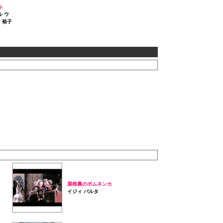
ル
 ウ
 裕子
屋根裏のポムネンカ
イジィ バルタ