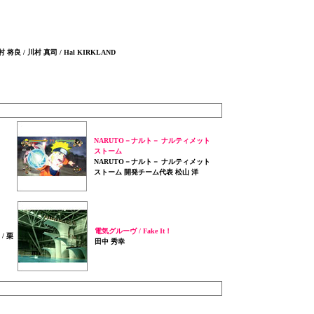
将良 / 川村 真司 / Hal KIRKLAND
NARUTO－ナルト－ ナルティメット
ストーム
NARUTO－ナルト－ ナルティメット
ストーム 開発チーム代表 松山 洋
電気グルーヴ / Fake It！
 / 栗
田中 秀幸