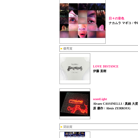
日々の音色
ナカムラ マギコ / 中村 
■
優秀賞
LOVE DISTANCE
伊藤 直樹
scoreLight
Alvaro CASSINELLI / 真鍋 大度
原 優作 / Alexis ZERROUG
■
奨励賞