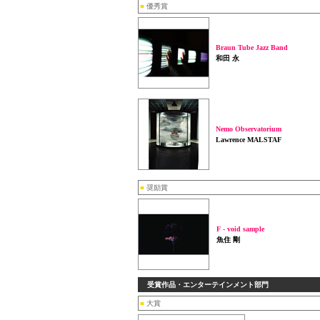
■
優秀賞
Braun Tube Jazz Band
和田 永
Nemo Observatorium
Lawrence MALSTAF
■
奨励賞
F - void sample
魚住 剛
受賞作品・エンターテインメント部門
■
大賞