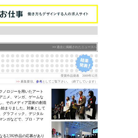
>>
過去に掲載されたニュースへ
受賞作品発表 2009年12月
>>
募集要項。
参考
としてご覧下さい。（終了しています）
クノロジーを用いたアート
アニメ、マンガ、ゲームな
義し、そのメディア芸術の創造
ら始まりました。対象として
、グラフィック、デジタル
マンガなどで、プロ・アマ
る2,592作品の応募があり