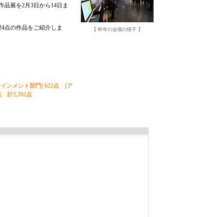
品展を2月3日から14日ま
24点の作品をご紹介しま
【 昨年の会場の様子 】
テインメント部門] 622点 [ア
 計2,592点