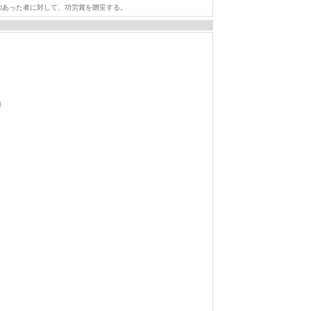
のあった者に対して、功労賞を贈呈する。
）