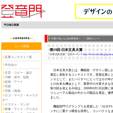
平日毎日更新
今週の気になる結果発表！ ～ 国内コンペ
コンペ情報
第19回 日本文具大賞
日本文具大賞 公式ページ
>
http://www.isot-fair.jp/jp/awa
定番コンテスト一覧
学生向け
日本文具大賞とは、機能面・デザイン面にお
文芸・コピー・論文
選定し表彰するコンテストです。受賞企業に
川柳・俳句・短歌
ンスとして、またバイヤーにとってはその年
絵画・アート
との出来る機会として、業界中の大変大きな
写真
第19回を迎える今回は、2009年8月1日以降
写真（地域）
リニューアル製品の中から10製品を選定。優
ロゴ・マーク・キャラク
ました。
ター
イラスト・マンガ
機能部門でグランプリを受賞した「ALISY
映像・アニメ・デジタル
ンチに二重テコ構造を採用し、コンパクトな