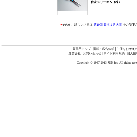
住友スリーエム（株）
●
その他、詳しい内容は
第19回 日本文具大賞
をご覧下
登竜門トップ
│
掲載・広告依頼
│
主催をお考え
運営会社
│
お問い合わせ
│
サイト利用規約
│
個人情
Copyright © 1997-2013 JDN Inc. All rights rese