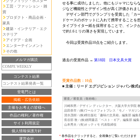
グラフィック・ポスター
せる事に成功しました。他にもジャマになら
工芸・ファッション・雑
ジなど機能性とデザイン性が高く評価されま
貨
デザイン部門でグランプリを受賞した「カー
プロダクト・商品企画・
ドケースのポケットに入れて携帯することを
家具
タイプライター紙を採用することで、インクが
建築・インテリア・エク
で約1.6ミリの薄さを実現しています。
ステリア
アイデア・企画
今回は受賞作品10点をご紹介します。
エンターテインメント
その他
メルマガ購読
過去の受賞作品 →
第18回 日本文具大賞
COMPE WEEKLY
コンテスト結果
受賞作品数：10点
コンテスト結果発表一覧
■ 主催：リード エグジビション ジャパン株式
登竜門とは
審査／審査員（敬称略）
掲載・広告依頼
川崎和男 / デザイン ディレクター、大阪大学大学院 
主催をお考えの皆様へ
品田恭市 / (株)ワールドフォトプレス「モノ・マガジ
作品の権利／著作権
清水茂樹 / (株)枻出版社「趣味の文具箱」編集部 編集
長谷部 敦 / (株)徳間書店「ベスト・ギア」編集部 編集
サイト利用規定
山本秀夫 / (有)オッティモ 代表取締役
個人情報保護方針
＊
各作品をクリックすると、全画像がご覧いただけます
運営会社