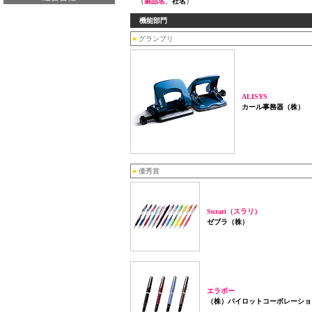
（
製品名
、
社名
）
機能部門
■
グランプリ
ALISYS
カール事務器（株）
■
優秀賞
Surari（スラリ）
ゼブラ（株）
エラボー
（株）パイロットコーポレーショ