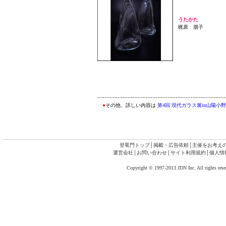
うたかた
梶原 朋子
●
その他、詳しい内容は
第4回 現代ガラス展in山陽小
登竜門トップ
│
掲載・広告依頼
│
主催をお考え
運営会社
│
お問い合わせ
│
サイト利用規約
│
個人情
Copyright © 1997-2013 JDN Inc. All rights rese