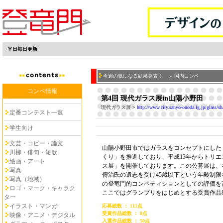
平日毎日更新
今週の気になる結果発表！ ～ 国内コンペ
コンペ情報
第4回 現代ガラス展in山陽小野田
現代ガラス展
>
http://www.city.sanyo-onoda.lg.jp/glass/s
定番コンテスト一覧
学生向け
文芸・コピー・論文
山陽小野田市ではガラスをコンセプトにした
川柳・俳句・短歌
くり」を推進しており、平成13年からトリ
絵画・アート
ス展」を開催しております。この公募展は、
写真
傳治氏の遺志を受け45歳以下という年齢制
写真（地域）
の登竜門的コンペティションとしての評価を
ロゴ・マーク・キャラク
ここではグランプリをはじめとする受賞作品
ター
イラスト・マンガ
応募総数 ： 111点
受賞作品総数 ： 8点
映像・アニメ・デジタル
入選作品総数 ： 50点