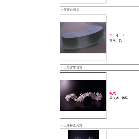
■
隈審査員賞
Ｙ Ｇ ４
富永 良
■
土屋審査員賞
転成
佐々木 雅浩
■
三輪審査員賞