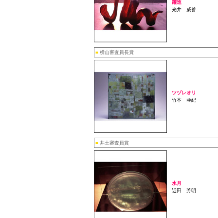
躍進
光井 威善
■
横山審査員長賞
ツヅレオリ
竹本 亜紀
■
井土審査員賞
水月
近田 芳明