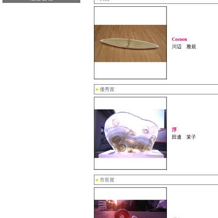
Cocoon
川辺 雅規
■
優秀賞
浮
田邊 茉子
■
市長賞