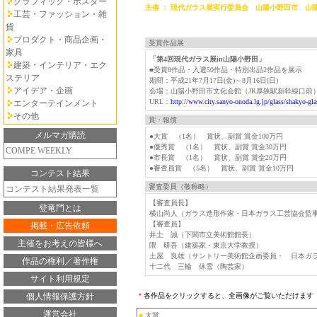
グラフィック・ポスター
主催 ： 現代ガラス展実行委員会 山陽小野田市 山
工芸・ファッション・雑
貨
プロダクト・商品企画・
受賞作品展
家具
「第4回現代ガラス展in山陽小野田」
建築・インテリア・エク
■受賞8作品・入選50作品・特別出品2作品を展示
ステリア
期間：平成21年7月17日(金)～8月16日(日)
アイデア・企画
会場：山陽小野田市文化会館（JR厚狭駅新幹線口前
URL：
http://www.city.sanyo-onoda.lg.jp/glass/shakyo-gl
エンターテインメント
その他
賞・報償
メルマガ購読
●大賞 （1名） 賞状、副賞 賞金100万円
●優秀賞 （1名） 賞状、副賞 賞金30万円
COMPE WEEKLY
●市長賞 （1名） 賞状、副賞 賞金20万円
●審査員賞 （5名） 賞状、副賞 賞金10万円
コンテスト結果
審査委員（敬称略）
コンテスト結果発表一覧
【審査員長】
登竜門とは
横山尚人（ガラス造形作家・日本ガラス工芸協会監
【審査員】
掲載・広告依頼
井土 誠（下関市立美術館館長）
主催をお考えの皆様へ
隈 研吾（建築家・東京大学教授）
土屋 良雄（サントリー美術館企画委員・ 日本ガ
作品の権利／著作権
十二代 三輪 休雪（陶芸家）
サイト利用規定
個人情報保護方針
＊
各作品をクリックすると、全画像がご覧いただけます
運営会社
■
大賞